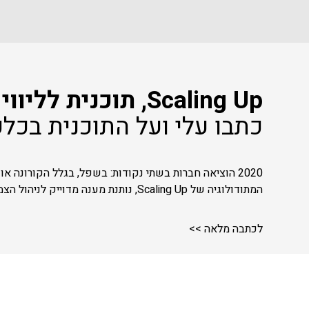
Scaling Up, תוכנית לליווי הנהלות לחברות בצמיחה -
כתבו עלי ועל התוכנית בכל
2020 הוציאה חברות בשתי נקודות: בשפל, בגלל הקורונה או בצמיחה מטורפת והיום הן נמצאות במשבר צמיחה מאוד גדול. בגלל שהרבה חברות צמחו במהירות, יש רצון למשהו הוליסטי".
המתודולוגיה של Scaling Up, נותנת מענה מדוייק לניהול הצמיחה של הארגון.
לכתבה מלאה >>