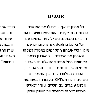
אנשים
כל ארגון שואף שיהיו לו את האנשים
בניית אסט
הנכונים בתפקידים המתאימים שיעשו את
ופשוטה 
הדברים הנכונים. השאלה מה עושים עם
אנחנו עו
זה? ב- Scaling Up אנחנו עובדים עם
והקצר. מ
מיגוון כלי איבחון מתקדמים במטרה למפות
שזה החזו
ולאבחן את הצרכים של הארגון ברמת
הארגון וע
האנשים. החל ממיפוי הטאלנטים בארגון,
ועכשיו" 
מיפוי תהליכים, תפקידים ותחומי אחריות,
הגדרת גבולות הגזרה בין התפקידים
השונים, הגדרת KPI's. בעבודה המשותפת
אנחנו עובדים עם הכלים שעזרו לאלפי
חברות לצמוח ולהוביל את השוק שלהן.