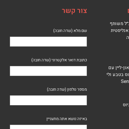
צור קשר
 מנכ״ל משותף
 בשן, אנליסטית
שם מלא (שדה חובה)
ה
כתובת דואר אלקטרוני (שדה חובה)
ם און-ליין עם
וס בטבע ולי
מספר טלפון (שדה חובה)
גיוס
באיזה נושא אתה מתעניין