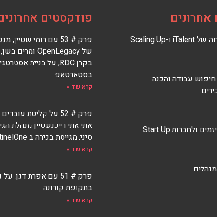
אחרונים
פודקסטים אחרונים
 ו-Scaling Up
פרק # 53 עם רומי שטיין,
של OpenLegacy ומרים
בקרן RDC, על בניית אסטרטגי
בסטארטאפ
 חיפוש עבודה והכנה
קרא עוד »
ירים
פרק # 52 על קליטת עובדי
אתי אתי רייכנשטיין מנהלת הגי
ים ולחברות Start Up
סיני, מגייסת בכירה ב SentinelOne
קרא עוד »
למנהלים
פרק # 51 עם אפרת דגן, על 
בתקופת קורונה
קרא עוד »