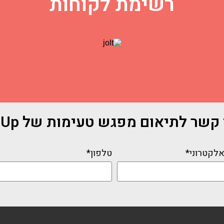
רשימת לקוחות
שר לתיאום מפגש טעימות של Scaling Up
אלקטרוני*
טלפון*