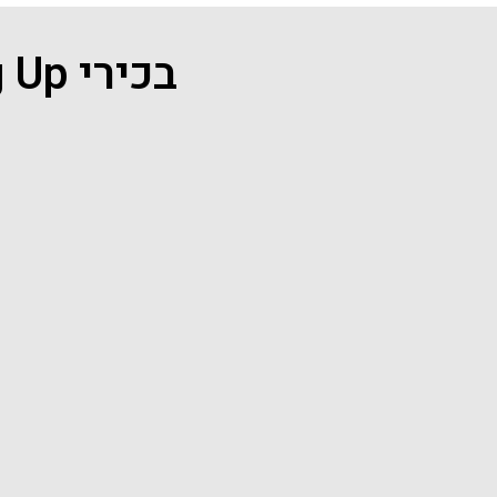
בכירי Scaling Up מברכים על ההשקה בישראל