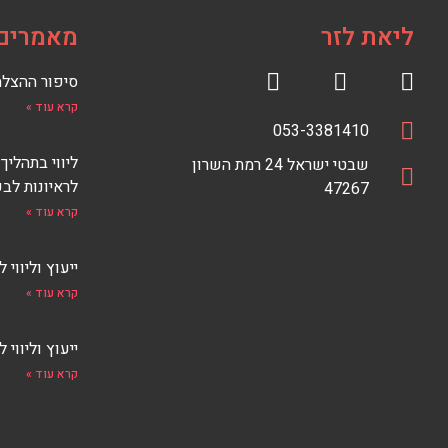
ליאת לזר
מאמרים 
סיפור ההצלחה של iTalent
R
F
קרא עוד »
S
a
טלפון
מספר
053-3381410
S
c
כתובת
טלפון
ליווי בתהליך
כתובת
e
F
שבטי ישראל 24 רמת השרון
לראיונות לבכ
E
47267
b
E
o
קרא עוד »
D
o
k
ייעוץ וליווי ליזמ
קרא עוד »
ייעוץ וליווי 
קרא עוד »