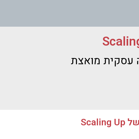
Scalin
 עסקית מואצת
Sca