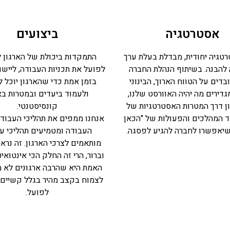
אסטרטגיה
ביצועים
רטגיה יחודית, מבדלת בעלת ערך
התמקדות ביכולת של הארגון ל
להבנה. בשיתוף הנהלת החברה
לפועל את תכניות העבודה, לייש
בדים על הטווח הארוך, הבינוני
בזמן אמת כדי שהארגון יוכל ל
גדירים מה יהיה האוורסט שלנו,
ולעמוד ביעדים ובמטרות בא
ן דרך המטרות האסטרטגיות של
קונסיסטנטי.
ד המהלכים והפעולות של "הכאן
אנחנו ממפים את תהליכי העבודה
שיאפשרו לחברה להגיע לפסגה.
העבודה ומטמיעים תהליכי ע
מותאמים לצרכי הארגון. זה נר
וברור, הרי זה החלק הכי אינטואיט
האמת היא שהרבה ארגונים לא מ
לצמוח בקצב מהיר בגלל קשיים
לפועל.