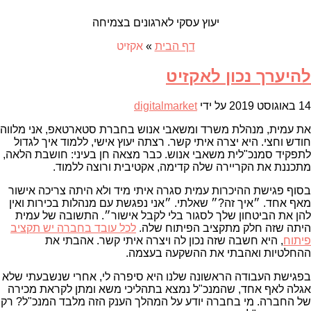
יעוץ עסקי לארגונים בצמיחה
דף הבית
»
אקזיט
להיערך נכון לאקזיט
14 באוגוסט 2019
על ידי
digitalmarket
את עמית, מנהלת משרד ומשאבי אנוש בחברת סטארטאפ, אני מלווה
חודש וחצי. היא יצרה איתי קשר. רצתה יעוץ אישי, ללמוד איך לגדול
לתפקיד סמנכ"לית משאבי אנוש. כבר מצאה חן בעיני: חושבת הלאה,
מתכננת את הקריירה שלה קדימה, אקטיבית ורוצה ללמוד.
בסוף פגישת ההיכרות עמית סגרה איתי מיד ולא היתה צריכה אישור
מאף אחד. ״איך זה?״ שאלתי. ״אני נפגשת עם מנהלות בכירות ואין
להן את הביטחון שלך לסגור בלי לקבל אישור״. התשובה של עמית
היתה שזה חלק מתקציב הפיתוח שלה.
לכל עובד בחברה יש תקציב
פיתוח
, היא חשבה שזה נכון לה ויצרה איתי קשר. אהבתי את
ההחלטיות ואהבתי את ההשקעה בעצמה.
בפגישת העבודה הראשונה שלנו היא סיפרה לי, אחרי שנשבעתי שלא
אגלה לאף אחד, שהמנכ"ל נמצא בתהליכי משא ומתן לקראת מכירה
של החברה. מי בחברה יודע על המהלך הענק הזה מלבד המנכ"ל? רק