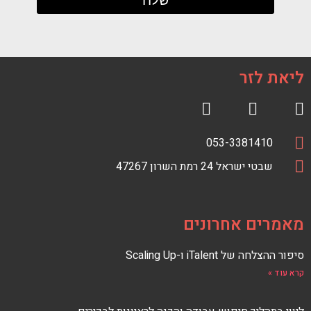
ליאת לזר
R
F
S
a
טלפון
מספר
053-3381410
S
c
כתובת
טלפון
כתובת
e
שבטי ישראל 24 רמת השרון 47267
F
E
b
E
o
D
o
מאמרים אחרונים
k
סיפור ההצלחה של iTalent ו-Scaling Up
קרא עוד »