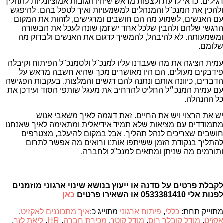
רגילים. כדאי לדעת ולצפות מראש שיהיו תגובות אמוציונליות לתהליך
ולהכין את המנכ"ל והמנהלים למשמעויות ואיך לטפל בהם. להיפגש
עם האנשים, לשמוע מה הם חושבים ומרגישים, לזהות את המקום
הרגשי שלהם ולהבין שלכל אחד יש זמן שונה לעכל את הבשורה
ומשמעותה. לא להיבהל, להמשיך לדגום את האנשים ולבדוק מה
שלומם.
עמית הציגה את מה שעבדנו עליו למנכ"ל ולסמנכ"ל הפיתוח וקיבלה
פידבקים מעולים. הם היו מאושרים מכך שהיא חשבה מראש על
הדברים, כיוונה אותם ונתנה להם דגשים והמלצות. בעקבות הפגישה
עם עמית המנכ״ל החליט להרחיב את מעגל שותפי הסוד ועידכן את
כל ההנהלה.
יש את הרצוי ויש את החיים. זאת דוגמה לאיך משאבי אנוש
מתמודדים עם מציאות שלא תמיד אידיאלית ומתאימה לאיך שאנחנו
חושבים שצריכים לנהל תהליך, אבל במקום להיעלב, מצטרפים
להתליך בנקודת הזמן ששיתפו אותנו ורואים מה אפשר לתרום
ותורמים מה שניתן ומתאים למנכ"ל ולחברה.
לקבלת פרטים על סדנה או ייעוץ בנושא שינוי ארגוני מוזמנים
לפנות אלי 0533381410 או השאירו פרטים
כאן
מתוייק תחת:
כללי
,
פיתוח ארגוני
מתוייג כ:
איך מתכוננים לאקזיט
,
אקזיט
,
מודל קובלר רוס
,
מודל קוטר
,
מכירת חברה
,
HR
,
ליאת לזר
,