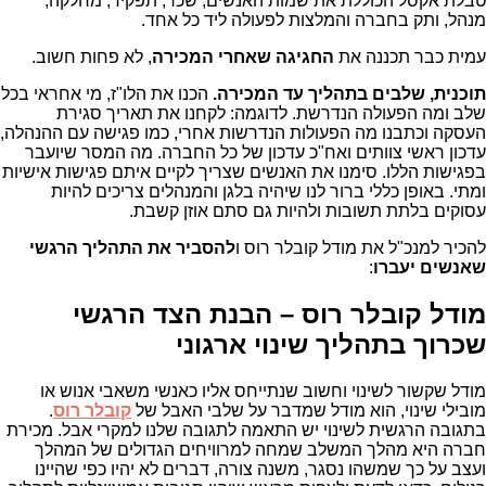
טבלת אקסל הכוללת את שמות האנשים, שכר, תפקיד, מחלקה,
מנהל, ותק בחברה והמלצות לפעולה ליד כל אחד.
עמית כבר תכננה את
החגיגה שאחרי המכירה
, לא פחות חשוב.
תוכנית, שלבים בתהליך עד המכירה.
הכנו את הלו"ז, מי אחראי בכל
שלב ומה הפעולה הנדרשת. לדוגמה: לקחנו את תאריך סגירת
העסקה וכתבנו מה הפעולות הנדרשות אחרי, כמו פגישה עם ההנהלה,
עדכון ראשי צוותים ואח"כ עדכון של כל החברה. מה המסר שיועבר
בפגישות הללו. סימנו את האנשים שצריך לקיים איתם פגישות אישיות
ומתי. באופן כללי ברור לנו שיהיה בלגן והמנהלים צריכים להיות
עסוקים בלתת תשובות ולהיות גם סתם אוזן קשבת.
להכיר למנכ"ל את מודל קובלר רוס ו
להסביר את התהליך הרגשי
שאנשים יעברו
:
מודל קובלר רוס –
הבנת הצד הרגשי
שכרוך בתהליך שינוי ארגוני
מודל שקשור לשינוי וחשוב שנתייחס אליו כאנשי משאבי אנוש או
מובילי שינוי, הוא מודל שמדבר על שלבי האבל של
קובלר רוס
.
בתגובה הרגשית לשינוי יש התאמה לתגובה שלנו למקרי אבל. מכירת
חברה היא מהלך המשלב שמחה למרוויחים הגדולים של המהלך
ועצב על כך שמשהו נסגר, משנה צורה, דברים לא יהיו כפי שהיינו