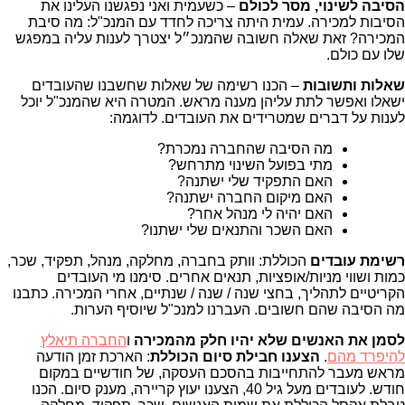
הסיבה לשינוי, מסר לכולם
– כשעמית ואני נפגשנו העלינו את
הסיבות למכירה. עמית היתה צריכה לחדד עם המנכ"ל: מה סיבת
המכירה? זאת שאלה חשובה שהמנכ״ל יצטרך לענות עליה במפגש
שלו עם כולם.
שאלות ותשובות
– הכנו רשימה של שאלות שחשבנו שהעובדים
ישאלו ואפשר לתת עליהן מענה מראש. המטרה היא שהמנכ"ל יוכל
לענות על דברים שמטרידים את העובדים. לדוגמה:
מה הסיבה שהחברה נמכרת?
מתי בפועל השינוי מתרחש?
האם התפקיד שלי ישתנה?
האם מיקום החברה ישתנה?
האם יהיה לי מנהל אחר?
האם השכר והתנאים שלי ישתנו?
רשימת עובדים
הכוללת: וותק בחברה, מחלקה, מנהל, תפקיד, שכר,
כמות ושווי מניות/אופציות, תנאים אחרים. סימנו מי העובדים
הקריטיים לתהליך, בחצי שנה / שנה / שנתיים, אחרי המכירה. כתבנו
מה הסיבה שהם חשובים. העברנו למנכ"ל שיוסיף הערות.
לסמן את האנשים שלא יהיו חלק מהמכירה
ו
החברה תיאלץ
להיפרד מהם
.
הצענו חבילת סיום הכוללת
: הארכת זמן הודעה
מראש מעבר להתחייבות בהסכם העסקה, של חודשיים במקום
חודש. לעובדים מעל גיל 40, הצענו יעוץ קריירה, מענק סיום. הכנו