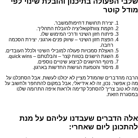
שלבי הפעולה בתיכנון והובלת שינוי לפי
מודל קוטר
יצירת תחושת דחיפות/משבר.
הקמת צוות/קואליציה להובלת התהליך.
פיתוח חזון השינוי ודרכי המימוש שלו.
הפצת חזון השינוי – שיווק פנים-ארגוני. יצירת הסכמה
רחבה.
האצלת סמכויות פעולה למובילי השינוי ולכלל העובדים.
השגת הישגים בטווח קצר – והבלטתם – quick wins.
מינוף ההישגים לביצוע שינויים נוספים.
מיסוד והטמעת הגישות החדשות בארגון.
הרבה מהדברים שהמודל מציין לא יכולנו לעשות. אבל הסתכלנו על
מה כן אפשר. נכון, זה לא אידיאלי, אבל במקום להתחפר ולחשוב על
מה לא טוב צריך להסתכל קדימה ולראות איפה התרומה שלנו
במסגרת הזאת.
אלה הדברים שעבדנו עליהם על מנת
להתכונן ליום שאחרי: