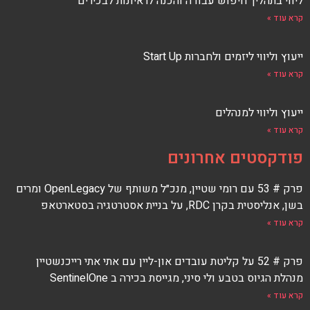
ליווי בתהליך חיפוש עבודה והכנה לראיונות לבכירים
קרא עוד »
ייעוץ וליווי ליזמים ולחברות Start Up
קרא עוד »
ייעוץ וליווי למנהלים
קרא עוד »
פודקסטים אחרונים
פרק # 53 עם רומי שטיין, מנכ״ל משותף של OpenLegacy ומרים
בשן, אנליסטית בקרן RDC, על בניית אסטרטגיה בסטארטאפ
קרא עוד »
פרק # 52 על קליטת עובדים און-ליין עם אתי אתי רייכנשטיין
מנהלת הגיוס בטבע ולי סיני, מגייסת בכירה ב SentinelOne
קרא עוד »