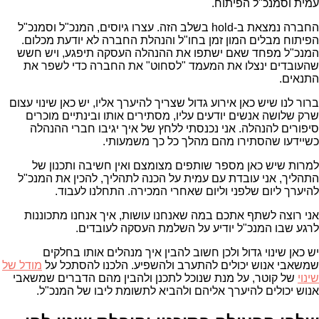
עמית וסמנכ"ל הפיתוח.
החברה נמצאת ב-hold בשלב הזה. עצרו גיוסים, המנכ"ל וסמנכ"ל
הפיתוח מבלים המון זמן בחו"ל והנהלת החברה לא יודעת מכלום.
המנכ"ל מפחד שאם ישתפו את ההנהלה העסקה תיפגע, ויש חשש
שהעובדים ינצלו את המעמד "לסחוט" את החברה כדי לשפר את
התנאים.
ברור לנו שיש כאן אירוע גדול שצריך להיערך אליו, יש כאן שינוי עצום
שרק שלושה אנשים יודעים עליו, מסתירים אותו ובינתיים מוכרים
סיפורים להנהלה. אני נכנסתי ללחץ של איך יגיבו חברי ההנהלה
כשיידעו שהסתירו מהם מהלך כל כך משמעותי.
למרות שיש כאן מספר שותפים מצומצם ואין חשיבה ותכנון של
התהליך, אני עובדת עם עמית על הכנה לתהליך, להכין את המנכ"ל
להיערך ליום שלפני וליום שאחרי המכירה. התחלנו לעבוד.
אני רוצה לשתף אתכם במה שאנחנו עושות, איך אנחנו מתכוננות
לרגע שבו המנכ"ל יודיע על השלמת העסקה לעובדים.
יש כאן שינוי גדול ולכן חשוב להבין איך מנהלים אותו בחלקים
שמשאבי אנוש יכולים להתערב ולהשפיע. הלכנו להסתכל על
מודל של
שינוי
של קוטר, על מנת שנוכל לתכנן ולהבין מהם הדברים שמשאבי
אנוש יכולים להיערך אליהם ולהביא לתשומת ליבו של המנכ"ל.