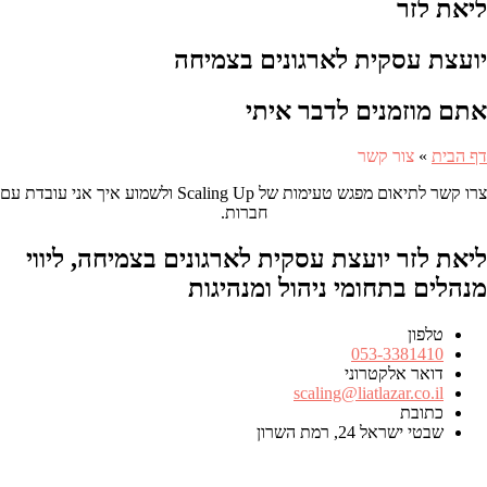
ליאת לזר
יועצת עסקית לארגונים בצמיחה
אתם מוזמנים לדבר איתי
דף הבית
»
צור קשר
צרו קשר לתיאום מפגש טעימות של Scaling Up ולשמוע איך אני עובדת עם
חברות.
ליאת לזר יועצת עסקית לארגונים בצמיחה, ליווי
מנהלים בתחומי ניהול ומנהיגות
טלפון
מספר
053-3381410
טלפון
דואר אלקטרוני
scaling@liatlazar.co.il
כתובת
כתובת
שבטי ישראל 24, רמת השרון