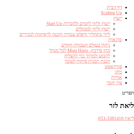
דף הבית
Scaling Up
ייעוץ
ייעוץ וליווי ליזמים ולחברות Start Up
ייעוץ וליווי למנהלים
ליווי בתהליך חיפוש עבודה והכנה לראיונות לבכירים
סדנאות
ניהול בעולם העבודה החדש
מתן פידבק- Must Have לכל מנהל
לקבוע ולמדוד כדי להצליח
הכנת תכנית פיתוח לעובד
פודקאסט
בלוג
אודות
צור קשר
תפריט
ליאת לזר
ספר
ליאת 053-3381410​
לפון