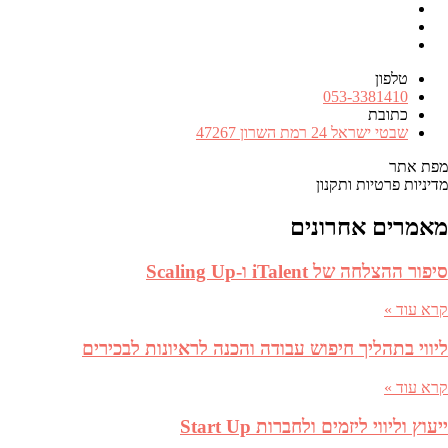
Facebook
RSS
FEED
טלפון
מספר
053-3381410
טלפון
כתובת
כתובת
שבטי ישראל 24 רמת השרון 47267
מפת אתר
מדיניות פרטיות ותקנון
מאמרים אחרונים
סיפור ההצלחה של iTalent ו-Scaling Up
קרא עוד »
ליווי בתהליך חיפוש עבודה והכנה לראיונות לבכירים
קרא עוד »
ייעוץ וליווי ליזמים ולחברות Start Up