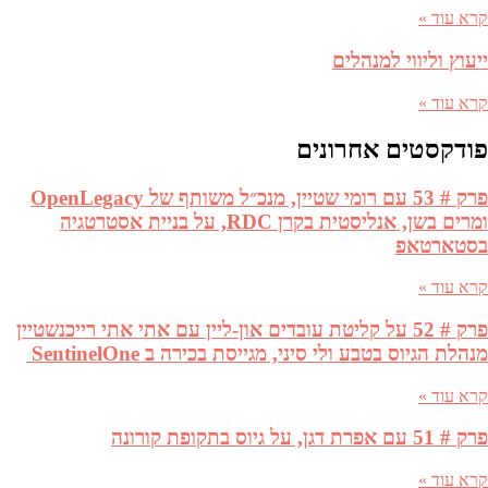
קרא עוד »
ייעוץ וליווי למנהלים
קרא עוד »
פודקסטים אחרונים
פרק # 53 עם רומי שטיין, מנכ״ל משותף של OpenLegacy
ומרים בשן, אנליסטית בקרן RDC, על בניית אסטרטגיה
בסטארטאפ
קרא עוד »
פרק # 52 על קליטת עובדים און-ליין עם אתי אתי רייכנשטיין
מנהלת הגיוס בטבע ולי סיני, מגייסת בכירה ב SentinelOne
קרא עוד »
פרק # 51 עם אפרת דגן, על גיוס בתקופת קורונה
קרא עוד »