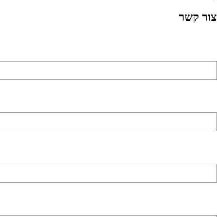
צור קשר
שם מלא (שדה חובה)
כתובת דואר אלקטרוני (שדה חובה)
מספר טלפון (שדה חובה)
באיזה נושא אתה מתעניין