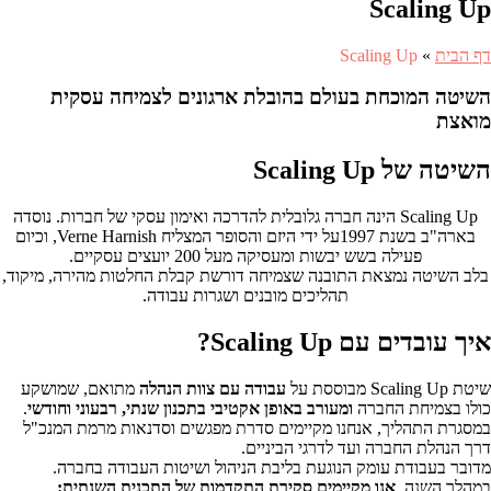
Scaling Up
דף הבית
»
Scaling Up
השיטה המוכחת בעולם בהובלת ארגונים לצמיחה עסקית
מואצת
השיטה של Scaling Up
Scaling Up הינה חברה גלובלית להדרכה ואימון עסקי של חברות. נוסדה
בארה"ב בשנת 1997על ידי היזם והסופר המצליח Verne Harnish, וכיום
פעילה בשש יבשות ומעסיקה מעל 200 יועצים עסקיים.
בלב השיטה נמצאת התובנה שצמיחה דורשת קבלת החלטות מהירה, מיקוד,
תהליכים מובנים ושגרות עבודה.
איך עובדים עם Scaling Up?
שיטת Scaling Up מבוססת על
עבודה עם צוות הנהלה
מתואם, שמושקע
כולו בצמיחת החברה
ומעורב באופן אקטיבי בתכנון שנתי, רבעוני וחודשי
.
במסגרת התהליך, אנחנו מקיימים סדרת מפגשים וסדנאות מרמת המנכ"ל
דרך הנהלת החברה ועד לדרגי הביניים.
מדובר בעבודת עומק הנוגעת בליבת הניהול ושיטות העבודה בחברה.
במהלך השנה,
אנו מקיימים סקירת התקדמות של התכנית השנתית: