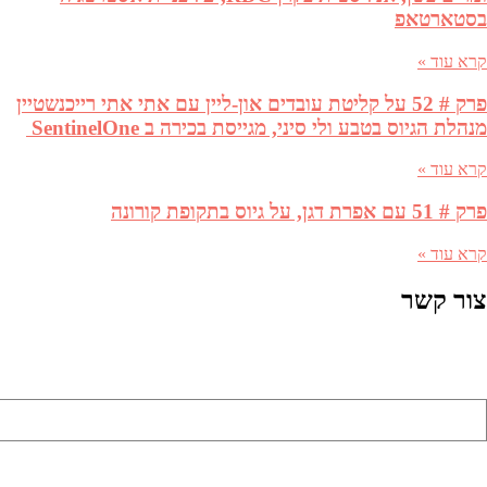
בסטארטאפ
קרא עוד »
פרק # 52 על קליטת עובדים און-ליין עם אתי אתי רייכנשטיין
מנהלת הגיוס בטבע ולי סיני, מגייסת בכירה ב SentinelOne
קרא עוד »
פרק # 51 עם אפרת דגן, על גיוס בתקופת קורונה
קרא עוד »
צור קשר
שם מלא (שדה חובה)