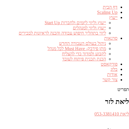
דף הבית
Scaling Up
ייעוץ
ייעוץ וליווי ליזמים ולחברות Start Up
ייעוץ וליווי למנהלים
ליווי בתהליך חיפוש עבודה והכנה לראיונות לבכירים
סדנאות
ניהול בעולם העבודה החדש
מתן פידבק- Must Have לכל מנהל
לקבוע ולמדוד כדי להצליח
הכנת תכנית פיתוח לעובד
פודקאסט
בלוג
אודות
צור קשר
תפריט
ליאת לזר
ספר
ליאת 053-3381410​
לפון