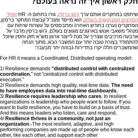
חלק ראשון איך זה נראה בעולם?
שיתפנו במחקרים אותם ערך
ג'וש ברסין
, גורו בתחום ה- HR
ואחד
המרצים המבוקשים בעולם
, הוא מייסד ומנכ"ל קבוצת המחקר ברסיןן,
המחקרים נערכו בחודש האחרוi ומתבססים על עשרות שיחות עם
מנהלי משאבי אנוש בארגונים מגוונים בעולם. ג'וש ברסין מדבר על
ארבעה מרכיבים שצריך על מנת לייצור ארגון מש"א חזק וחסין שיוכל
להתמודד בצורה טובה יותר עם המשבר הבא, מתוך הנחה
שהמשברים הללו יקרו בתדירות גבוהה יתר מבעבר:
For HR it means a Coordinated, Distributed operating model:
1/ Resilience demands
“distributed control with centralized
coordination
,” not “centralized control with distributed
execution.”
2/ Resilience demands high quality, real-time data.
The need
to have employees data into real-time dashboards.
3/
Resilience requires leadership who cares
. In resilient
organizations is leadership who people want to follow. If you
want to build resilience, you have to build on a basis of trust.
And this means leaders who listen, care and respond.
4/
Resilience thrives in a community, not just an
organization
.-The most resilient, adaptive, and high
performing companies are made up of people who know each
other, like each other, and support each other