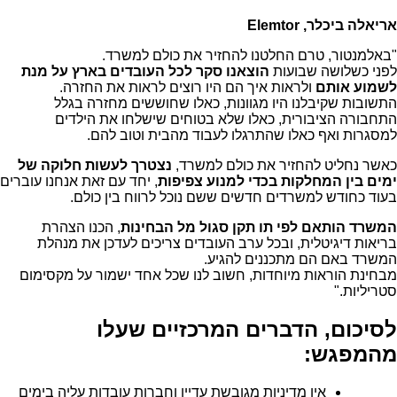
אריאלה ביכלר, Elemtor
"באלמנטור, טרם החלטנו להחזיר את כולם למשרד.
לפני כשלושה שבועות
הוצאנו סקר לכל העובדים בארץ על מנת
לשמוע אותם
ולראות איך הם היו רוצים לראות את החזרה.
התשובות שקיבלנו היו מגוונות, כאלו שחוששים מחזרה בגלל
התחבורה הציבורית, כאלו שלא בטוחים שישלחו את הילדים
למסגרות ואף כאלו שהתרגלו לעבוד מהבית וטוב להם.
כאשר נחליט להחזיר את כולם למשרד,
נצטרך לעשות חלוקה של
ימים בין המחלקות בכדי למנוע צפיפות
, יחד עם זאת אנחנו עוברים
בעוד כחודש למשרדים חדשים ששם נוכל לרווח בין כולם.
המשרד הותאם לפי תו תקן סגול מל הבחינות
, הכנו הצהרת
בריאות דיגיטלית, ובכל ערב העובדים צריכים לעדכן את מנהלת
המשרד באם הם מתכננים להגיע.
מבחינת הוראות מיוחדות, חשוב לנו שכל אחד ישמור על מקסימום
סטריליות."
לסיכום, הדברים המרכזיים שעלו
מהמפגש:
אין מדיניות מגובשת עדיין וחברות עובדות עליה בימים