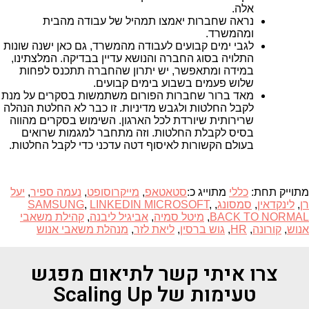
אלה.
נראה שחברות יאמצו תמהיל של עבודה מהבית
ומהמשרד.
לגבי ימים קבועים לעבודה מהמשרד, גם כאן ישנה שונות
התלויה בסוג החברה והנושא עדיין בבדיקה. המלצתינו,
במידה ומתאפשר, יש יתרון שהחברה תתכנס לפחות
שלוש פעמים בשבוע בימים קבועים.
מאד ברור שחברות הפורום משתמשות בסקרים על מנת
לקבל החלטות ולגבש מדיניות. זו כבר לא החלטת הנהלה
שרירותית שיורדת לכל הארגון. השימוש בסקרים מהווה
בסיס לקבלת החלטות. וזה מתחבר למגמות שרואים
בעולם הקשורות לאיסוף דטה עדכני כדי לקבל החלטות.
מתוייק תחת:
כללי
מתוייג כ:
סטאטאפ
,
מייקרוסופט
,
נעמה ספיר
,
יעל
רן
,
לינקדאין
,
סמסונג
,
,
LINKEDIN MICROSOFT
,
SAMSUNG
BACK TO NORMAL
,
מיטל סמיה
,
אביגיל ליבנה
,
קהילת משאבי
אנוש
,
קורונה
,
HR
,
גוש ברסין
,
ליאת לזר
,
מנהלת משאבי אנוש
צרו איתי קשר לתיאום מפגש
טעימות של Scaling Up