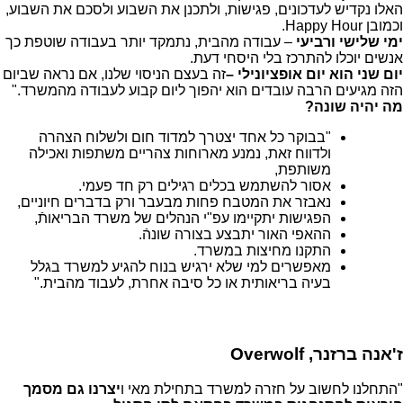
האלו נקדיש לעדכונים, פגישות, ולתכנן את השבוע ולסכם את השבוע,
וכמובן Happy Hour.
ימי שלישי ורביעי
– עבודה מהבית, נתמקד יותר בעבודה שוטפת כך
אנשים יוכלו להתרכז בלי היסחי דעת.
יום שני הוא יום אופציונילי –
זה בעצם הניסוי שלנו, אם נראה שביום
הזה מגיעים הרבה עובדים הוא יהפוך ליום קבוע לעבודה מהמשרד."
מה יהיה שונה?
"בבוקר כל אחד יצטרך למדוד חום ולשלוח הצהרה
ולדווח זאת, נמנע מארוחות צהריים משתפות ואכילה
משותפת,
אסור להשתמש בכלים רגילים רק חד פעמי.
נאבזר את המטבח פחות מבעבר ורק בדברים חיוניים,
הפגישות יתקיימו עפ"י הנהלים של משרד הבריאותֿ,
ההאפי האור יתבצע בצורה שונהֿ.
התקנו מחיצות במשרד.
מאפשרים למי שלא ירגיש בנוח להגיע למשרד בגלל
בעיה בריאותית או כל סיבה אחרת, לעבוד מהבית."
ז'אנה ברזנר, Overwolf
"התחלנו לחשוב על חזרה למשרד בתחילת מאי ו
יצרנו גם מסמך