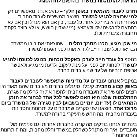
הוראות להתנהגות במשרד בהתאם לתו הסגול
.
חזרנו לעבוד מהמשרד באופן חלקי –
כרגע אנחנו מאפשרים
רק
למי שרוצה להגיע למשרד
, השאר ממשיכים לעבוד מהבית.
האחריות היא בידי כל אחד, כל עובד, בין אם הוא מנהל ובין אם לא
בהתאם להרגשה שלו ולאמצעי (מי שעדיין חושש, או לא רוצה לקחת
תחבורה ציבורית וכו').
מי שכן מגיע, הכנו מסמך נהלים –
שהוצאתי את רובו ממשרד
הבריאות וכל עובד חייב לקרוא אותו לפני הגעתו למשרד.
בנוסף
כל עובד חייב לעדכן באקסל נוכחות, בנוגע לכוונתו להגיע
למשר
ד לפחות יום לפני, על מנת לעקוב ולדעת מי מגיע ולאפשר
אכיפת הנחיות של עד שני עובדים בחדר.
במקביל
אנחנו עובדים על מדיניות שתאפשר לעובדים לעבוד
באופן קבוע מהבית
. קיבלנו סיגנלים ברורים מעובדים שהם מאוד היו
רוצים להמשיך את העבודה מהבית ולהפוך את זה לחלק מהשגרה.
ההתלבטות שלנו היא האם לאפשר לכל אחד לבחור את הזמן
המתאים לו (עד יום, יומיים בשבוע) לבין סגירה של המשרד ביום
מרוכז אחד.
הוצאנו שני סקרים שמדברים על יתרונות וחסרונות
בעבודה מהבית ומה החשש העיקרי בחזרה למשרד.
בינתיים אנחנו בודקים מה קורה בחברות אחרות וגם פנימית מול
העובדים, איך זה מתנהל כשחלק במשרד וחלק מהבית, ומה היתרונות
והחסרונות."