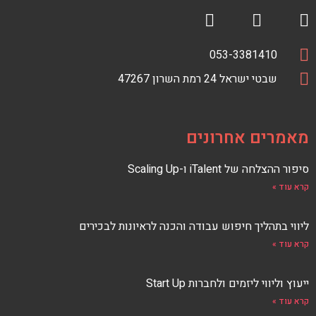
R
F
S
a
טלפון
מספר
053-3381410
S
c
כתובת
טלפון
כתובת
e
שבטי ישראל 24 רמת השרון 47267
F
E
b
E
o
D
o
מאמרים אחרונים
k
סיפור ההצלחה של iTalent ו-Scaling Up
קרא עוד »
ליווי בתהליך חיפוש עבודה והכנה לראיונות לבכירים
קרא עוד »
ייעוץ וליווי ליזמים ולחברות Start Up
קרא עוד »