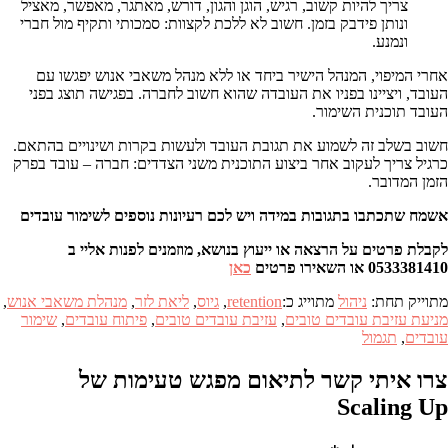
צריך להיות קשוב, רגיש, הוגן והגון, דורש, מאתגר, מאפשר, מאציל
ונותן פידבק בזמן. חשוב לא ללכת לקצוות: סמכותי ותקיף מול חברי
ונמנע.
אחרי המיפוי, המנהל הישיר ביחד או ללא מנהל משאבי אנוש יפגשו עם
העובד, ויציינו בפניו את העובדה שהוא חשוב לחברה. בפגישה תוצג בפני
העובד תוכנית השימור.
חשוב בשלב זה לשמוע את תגובת העובד ולעשות בקרות ושינויים בהתאם.
כרגיל צריך לעקוב אחר ביצוע התוכנית משני הצדדים: חברה – עובד בפרק
הזמן המדובר.
אשמח שתכתבו בתגובות במידה ויש לכם רעיונות נוספים לשימור עובדים
לקבלת פרטים על הרצאה או ייעוץ בנושא, מוזמנים לפנות אליי ב
0533381410 או השאירו פרטים
כאן
מתוייק תחת:
ניהול
מתוייג כ:
retention
,
גיוס
,
ליאת לזר
,
מנהלת משאבי אנוש
,
מניעת עזיבת עובדים טובים
,
עזיבת עובדים טובים
,
פיתוח עובדים
,
שימור
עובדים
,
תגמול
צרו איתי קשר לתיאום מפגש טעימות של
Scaling Up