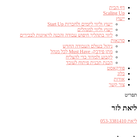
דף הבית
Scaling Up
ייעוץ
ייעוץ וליווי ליזמים ולחברות Start Up
ייעוץ וליווי למנהלים
ליווי בתהליך חיפוש עבודה והכנה לראיונות לבכירים
סדנאות
ניהול בעולם העבודה החדש
מתן פידבק- Must Have לכל מנהל
לקבוע ולמדוד כדי להצליח
הכנת תכנית פיתוח לעובד
פודקאסט
בלוג
אודות
צור קשר
תפריט
ליאת לזר
ספר
ליאת 053-3381410​
לפון