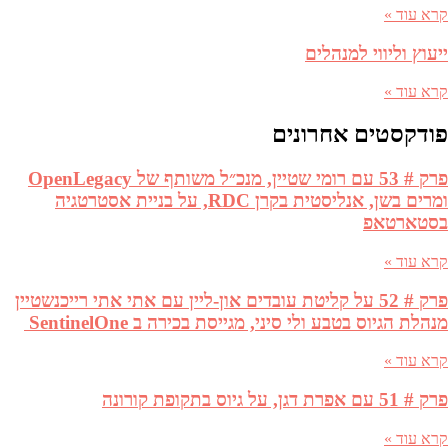
קרא עוד »
ייעוץ וליווי למנהלים
קרא עוד »
פודקסטים אחרונים
פרק # 53 עם רומי שטיין, מנכ״ל משותף של OpenLegacy
ומרים בשן, אנליסטית בקרן RDC, על בניית אסטרטגיה
בסטארטאפ
קרא עוד »
פרק # 52 על קליטת עובדים און-ליין עם אתי אתי רייכנשטיין
מנהלת הגיוס בטבע ולי סיני, מגייסת בכירה ב SentinelOne
קרא עוד »
פרק # 51 עם אפרת דגן, על גיוס בתקופת קורונה
קרא עוד »