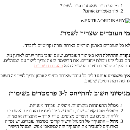
מי העובדים שאנחנו רוצים לשמר?
איך משמרים אותם?
מי העובדים שצריך לשמר?
לא כל העובדים בארגון תורמים באותה צורה וקריטיים לחברה.
נקודת ההתחלה
היא באיתור העובדים, שאם יעזבו מחר ייגרם לארגון נזק.
הם בעלי ידע ויכולת ייחודיים. את הרשימה הזאת צריך לייצר עם המנהלים.
התהליך הטבעי בו נוצרת הרשימה הוא
בהערכת עובדים
.
איך משמרים אותם?
ליד כל עובד שאותר כחיוני לארגון צריך לציין מה חשוב
לו ומה רמת הסיכון שיעזוב.
מניסיוני חשוב להתייחס ל-3 פרמטרים בשימור:
מסלול התפתחות
מקצועית/ ניהולית. עבודה מעניינת.
תיגמול
: טווח קצר – שכר, בונוס שצמוד ליעדים מוגדרים הקשורים
ללוחות זמנים עם תוצרים מצופים. טווח ארוך – אופציות או מניות.
ניהול
– התפקיד של המנהל הישיר קריטי בשימור עובדים. יש נטייה
בארגונים להעביר את התפקיד הזה למשאבי אנוש. המנהל הישיר