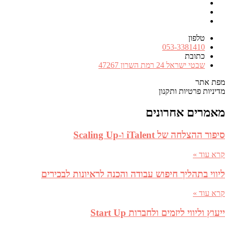
Facebook
RSS
FEED
טלפון
מספר
053-3381410
טלפון
כתובת
כתובת
שבטי ישראל 24 רמת השרון 47267
מפת אתר
מדיניות פרטיות ותקנון
מאמרים אחרונים
סיפור ההצלחה של iTalent ו-Scaling Up
קרא עוד »
ליווי בתהליך חיפוש עבודה והכנה לראיונות לבכירים
קרא עוד »
ייעוץ וליווי ליזמים ולחברות Start Up