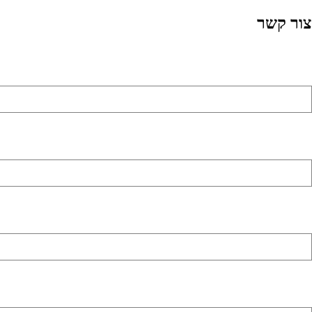
צור קשר
שם מלא (שדה חובה)
כתובת דואר אלקטרוני (שדה חובה)
מספר טלפון (שדה חובה)
באיזה נושא אתה מתעניין