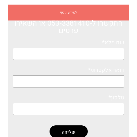
למידע נוסף
התקשרו ל-053-3381410​
או השאירו
פרטים
שם מלא*
דואר אלקטרוני*
טלפון*