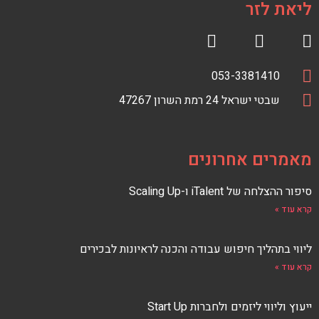
ליאת לזר
R
F
S
a
טלפון
מספר
053-3381410
S
c
כתובת
טלפון
כתובת
e
שבטי ישראל 24 רמת השרון 47267
F
E
b
E
o
D
o
מאמרים אחרונים
k
סיפור ההצלחה של iTalent ו-Scaling Up
קרא עוד »
ליווי בתהליך חיפוש עבודה והכנה לראיונות לבכירים
קרא עוד »
ייעוץ וליווי ליזמים ולחברות Start Up