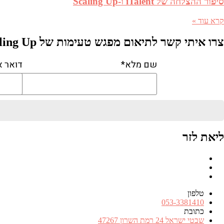
סיפור ההצלחה של iTalent ו-Scaling Up
קרא עוד »
צרו איתי קשר לתיאום מפגש טעימות של Scaling Up
שם מלא*
דואר א
ליאת לזר
Facebook
RSS
FEED
טלפון
מספר
053-3381410
טלפון
כתובת
כתובת
שבטי ישראל 24 רמת השרון 47267