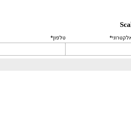
לקטרוני*
טלפון*