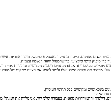
יות שהם מפגינים. הייעוץ מתמקד באספקט המעשי, מייצר אחריות אישית ומ
וך כדי סיפוק אישי ומקצועי, כך שהמנהל יחווה הגשמה עצמית.
מובילים בעולם ויחד אנחנו מנתחים דילמות מקצועיות וניהוליות מחיי היום
לו, מרחיב את נקודת המבט שלו ולומד להניע את הצוות ממקום של מנהיגות
נים בינלאומיים ומקומיים בכל תחומי העיסוק.
 עם הארגון.
ים, דילמות והתמודדויות מגוונות. בעבודה שלנו יחד, אני מלווה את המנהל