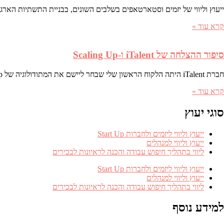
ייעוץ וליווי של יזמים וסטארטאפים בשלבים השונים, בבניית התשתיות הארג
קרא עוד »
סיפור ההצלחה של iTalent ו-Scaling Up
חברת iTalent היתה הלקוח הראשון שלי שבחר ליישם את המתודולוגיה של Scaling Up וגייס את כל הארגון לתהליך של מחוייבות ועבודת צוות, שהובילה לתוצאות שיא ולקפיצת מדרגה בכל הפרמטרים העסקיים.
קרא עוד »
סוגי יעוץ
ייעוץ וליווי ליזמים ולחברות Start Up
ייעוץ וליווי למנהלים
ליווי בתהליך חיפוש עבודה והכנה לראיונות לבכירים
ייעוץ וליווי ליזמים ולחברות Start Up
ייעוץ וליווי למנהלים
ליווי בתהליך חיפוש עבודה והכנה לראיונות לבכירים
למידע נוסף