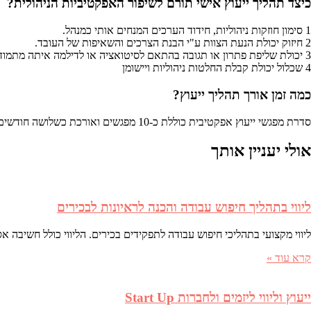
כיצד תהליך ייעוץ אישי תורם לשיפור האפקטיביות הניהולית?
1 סימון חוזקות ניהוליות, חידוד הערכים המנחים אותי כמנהל.
2 חיזוק יכולת הנעת הצוות ע"י הבנת הצרכים והשאיפות של העובד.
3 יכולת שליפת פתרון או תגובה בהתאם לסיטואציה או לדילמה איתה מתמודד המנהל.
4 שכלול יכולת קבלת החלטות ניהוליות ויישומן
כמה זמן אורך תהליך ייעוץ?
סדרת מפגשי ייעוץ אפקטיבית כוללת כ-10 מפגשים ואורכת כשלושה חודשים
אולי יעניין אותך
ליווי בתהליך חיפוש עבודה והכנה לראיונות לבכירים
ליווי מקצועי בתהליכי חיפוש עבודה לתפקידים בכירים. הליווי כולל חשיבה א
קרא עוד »
ייעוץ וליווי ליזמים ולחברות Start Up