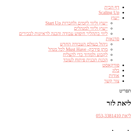
דף הבית
Scaling Up
ייעוץ
ייעוץ וליווי ליזמים ולחברות Start Up
ייעוץ וליווי למנהלים
ליווי בתהליך חיפוש עבודה והכנה לראיונות לבכירים
סדנאות
ניהול בעולם העבודה החדש
מתן פידבק- Must Have לכל מנהל
לקבוע ולמדוד כדי להצליח
הכנת תכנית פיתוח לעובד
פודקאסט
בלוג
אודות
צור קשר
תפריט
ליאת לזר
ספר
ליאת 053-3381410​
לפון