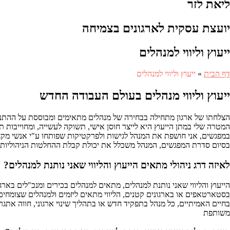
ליאת לזר
יועצת עסקית לארגונים בצמיחה
ייעוץ וליווי למנהלים
דף הבית
»
ייעוץ וליווי למנהלים
ייעוץ וליווי מנהלים בעולם העבודה החדש
הצלחתו של ארגון מתחילה בבחירה של מנהלים מתאימים ומבוססת על ההתנהגו
המטרה שלי במתן הייעוץ היא לייצר חוסן אישי, תשוקה לעשייה, ומחוייבות ת
במפגשים, אני חושפת את המנהל לגישות ולפרקטיקות שפותחו ע"י אנשי מקצוע 
בסיום סדרת המפגשים, המנהל משכלל את יכולת קבלת ההחלטות הניהוליות ש
לאיזה דרג ניהולי מתאים הייעוץ והליווי שאני נותנת למנהלים?
הייעוץ והליווי שאני נותנת למנהלים, מתאים למנהלים בכירים ומנכ"לים בארגו
בסטארטאפים או בארגונים קטנים, הליווי מתאים ליזמים ולמנהלים שצומחים
בחיים האמיתיים, כל מנהל בתפקיד חדש או בתהליך שינוי ארגוני, חווה אתגר
משותפת