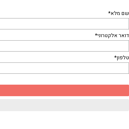
התקשרו ל-053-3381410​
או השאירו פרטים
שם מלא*
דואר אלקטרוני*
טלפון*
יאת
זר