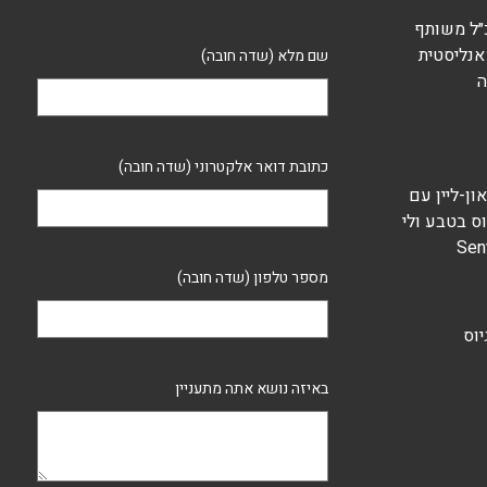
 מנכ״ל משותף
 בשן, אנליסטית
שם מלא (שדה חובה)
ה
כתובת דואר אלקטרוני (שדה חובה)
ם און-ליין עם
וס בטבע ולי
מספר טלפון (שדה חובה)
גיוס
באיזה נושא אתה מתעניין