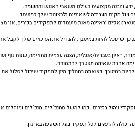
וק, ידע והבנה מקצועית בעולם משאבי האנוש וההשמה.
אמה של מקום העבודה לשאיפות ולרצונות שלך כמועמד.
בסטארטאפים וראיינה מאות מועמדים לתפקידים בכירים, אני מצי
ם, כך שתוכל להיות במיטבך, להגדיל את הסיכויים שלך לקבל את
דד, ראיון בעברית/אנגלית, הצגה עצמית מתאימה, שפת גוף ועוד
 משימה אחרת שאיתה תצטרך להתמודד.
היות במיטבך. כשאתה בתהליך מיון לתפקיד שיכול לסלול את 
קידי ניהול בכירים , כמו למשל סמנכ"לים, מנכ"לים ומנהלים איז
נה יכולה להתאים לכל תפקיד בעל השפעה בארגון.