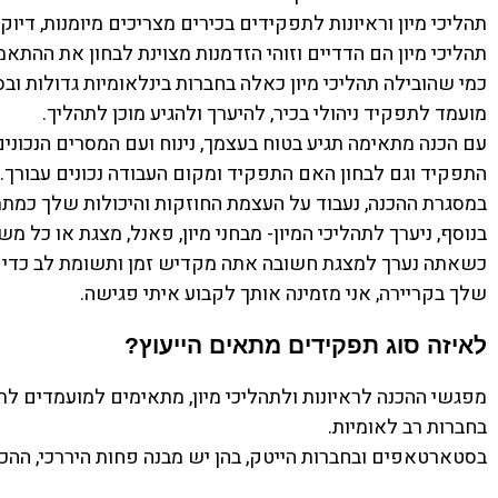
תהליכי מיון וראיונות לתפקידים בכירים מצריכים מיומנות, די
תהליכי מיון הם הדדיים וזוהי הזדמנות מצוינת לבחון את ההת
כמי שהובילה תהליכי מיון כאלה בחברות בינלאומיות גדולות ו
מועמד לתפקיד ניהולי בכיר, להיערך ולהגיע מוכן לתהליך.
עם הכנה מתאימה תגיע בטוח בעצמך, נינוח ועם המסרים הנכוני
התפקיד וגם לבחון האם התפקיד ומקום העבודה נכונים עבורך.
במסגרת ההכנה, נעבוד על העצמת החוזקות והיכולות שלך כמתמו
בנוסף, ניערך לתהליכי המיון- מבחני מיון, פאנל, מצגת או כל
כשאתה נערך למצגת חשובה אתה מקדיש זמן ותשומת לב כדי ל
שלך בקריירה, אני מזמינה אותך לקבוע איתי פגישה.
לאיזה סוג תפקידים מתאים הייעוץ?
מפגשי ההכנה לראיונות ולתהליכי מיון, מתאימים למועמדים לתפ
בחברות רב לאומיות.
בסטארטאפים ובחברות הייטק, בהן יש מבנה פחות היררכי, ההכ