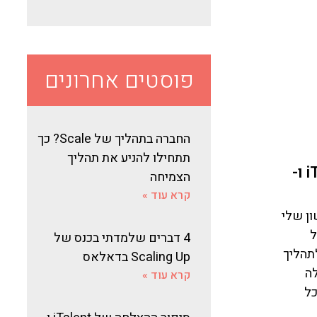
פוסטים אחרונים
החברה בתהליך של Scale? כך
תתחילו להניע את תהליך
סיפור ההצלחה של iTalent ו-
הצמיחה
קרא עוד »
ראשון שלי
ל
4 דברים שלמדתי בכנס של
ן לתהליך
Scaling Up בדאלאס
לה
קרא עוד »
כל