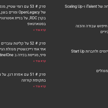
 ו-Scaling Up
פרק # 53 עם רומי שטיין,
של OpenLegacy ומרים
בקרן RDC, על בניית אסטרטגי
בסטארטאפ
 חיפוש עבודה והכנה
קרא עוד »
ירים
פרק # 52 על קליטת עובדי
אתי אתי רייכנשטיין מנהלת הגי
ים ולחברות Start Up
סיני, מגייסת בכירה ב SentinelOne
קרא עוד »
למנהלים
פרק # 51 עם אפרת דגן, על 
בתקופת קורונה
קרא עוד »