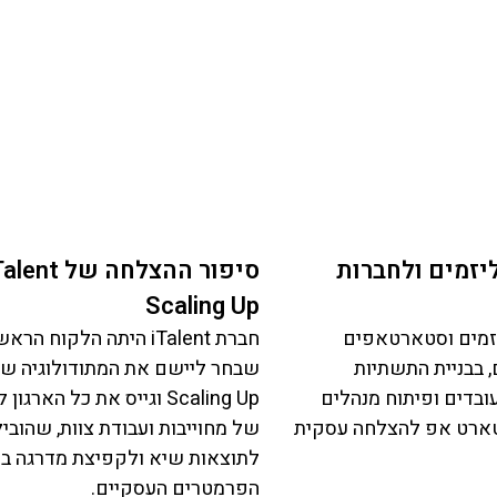
 ליזמים ולחברות
Scaling Up
 יזמים וסטארטאפים
חברת iTalent היתה הלקוח ה
 בבניית התשתיות
שבחר ליישם את המתודולוגיה ש
 עובדים ופיתוח מנהלים
Scaling Up וגייס את כל הארגו
טארט אפ להצלחה עסקית
של מחוייבות ועבודת צוות, שהובי
לתוצאות שיא ולקפיצת מדרגה ב
הפרמטרים העסקיים.