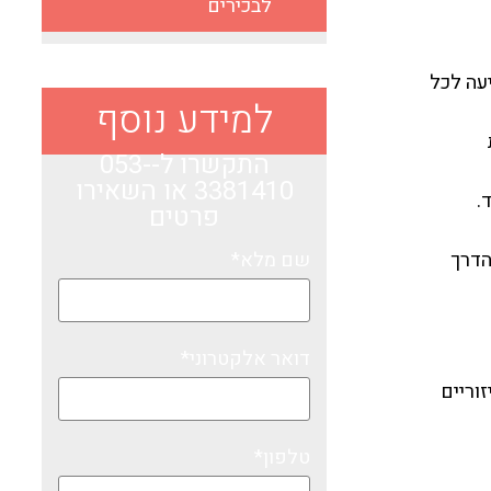
לבכירים
עה לכל
למידע נוסף
התקשרו ל-053-
3381410​
או השאירו
.
פרטים
הדרך
שם מלא*
דואר אלקטרוני*
וריים
טלפון*