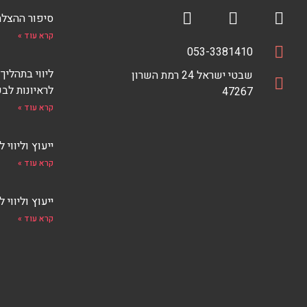
סיפור ההצלחה של iTalent
R
F
קרא עוד »
S
a
טלפון
מספר
053-3381410
S
c
כתובת
טלפון
ליווי בתהליך
כתובת
e
F
שבטי ישראל 24 רמת השרון
לראיונות לבכ
E
47267
b
E
o
קרא עוד »
D
o
k
ייעוץ וליווי ליזמ
קרא עוד »
ייעוץ וליווי 
קרא עוד »