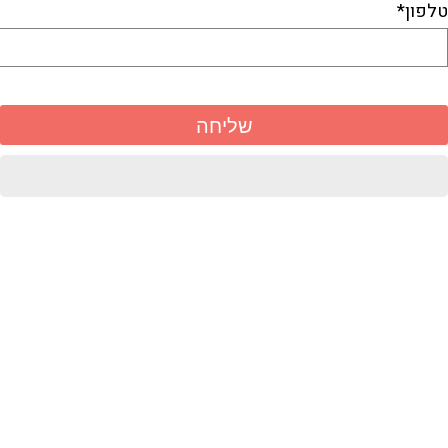
טלפון*
יאת
זר
פייסבוק