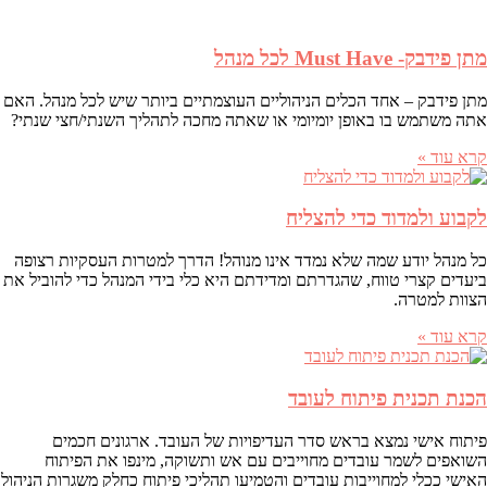
מתן פידבק- Must Have לכל מנהל
מתן פידבק – אחד הכלים הניהוליים העוצמתיים ביותר שיש לכל מנהל. האם
אתה משתמש בו באופן יומיומי או שאתה מחכה לתהליך השנתי/חצי שנתי?
קרא עוד »
לקבוע ולמדוד כדי להצליח
כל מנהל יודע שמה שלא נמדד אינו מנוהל! הדרך למטרות העסקיות רצופה
ביעדים קצרי טווח, שהגדרתם ומדידתם היא כלי בידי המנהל כדי להוביל את
הצוות למטרה.
קרא עוד »
הכנת תכנית פיתוח לעובד
פיתוח אישי נמצא בראש סדר העדיפויות של העובד. ארגונים חכמים
השואפים לשמר עובדים מחוייבים עם אש ותשוקה, מינפו את הפיתוח
האישי ככלי למחוייבות עובדים והטמיעו תהליכי פיתוח כחלק משגרות הניהול