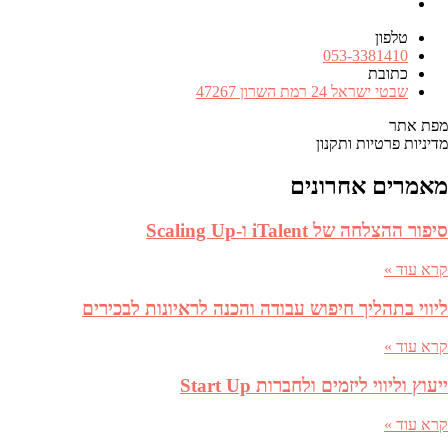
RSS
FEED
טלפון
מספר
053-3381410
טלפון
כתובת
כתובת
שבטי ישראל 24 רמת השרון 47267
מפת אתר
מדיניות פרטיות ותקנון
מאמרים אחרונים
סיפור ההצלחה של iTalent ו-Scaling Up
קרא עוד »
ליווי בתהליך חיפוש עבודה והכנה לראיונות לבכירים
קרא עוד »
ייעוץ וליווי ליזמים ולחברות Start Up
קרא עוד »