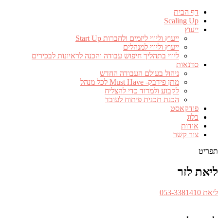
דף הבית
Scaling Up
ייעוץ
ייעוץ וליווי ליזמים ולחברות Start Up
ייעוץ וליווי למנהלים
ליווי בתהליך חיפוש עבודה והכנה לראיונות לבכירים
סדנאות
ניהול בעולם העבודה החדש
מתן פידבק- Must Have לכל מנהל
לקבוע ולמדוד כדי להצליח
הכנת תכנית פיתוח לעובד
פודקאסט
בלוג
אודות
צור קשר
תפריט
ליאת לזר
ספר
ליאת 053-3381410​
לפון