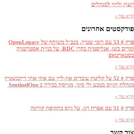
ייעוץ וליווי למנהלים
קרא עוד »
פודקסטים אחרונים
פרק # 53 עם רומי שטיין, מנכ״ל משותף של OpenLegacy
ומרים בשן, אנליסטית בקרן RDC, על בניית אסטרטגיה
בסטארטאפ
קרא עוד »
פרק # 52 על קליטת עובדים און-ליין עם אתי אתי רייכנשטיין
מנהלת הגיוס בטבע ולי סיני, מגייסת בכירה ב SentinelOne
קרא עוד »
פרק # 51 עם אפרת דגן, על גיוס בתקופת קורונה
קרא עוד »
צור קשר