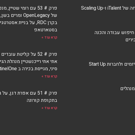
 ו-Scaling Up
פרק # 53 עם רומי שטיין,
של OpenLegacy ומרים
בקרן RDC, על בניית אסטרטגי
בסטארטאפ
 חיפוש עבודה והכנה
קרא עוד »
ירים
פרק # 52 על קליטת עובדי
אתי אתי רייכנשטיין מנהלת הגי
ים ולחברות Start Up
סיני, מגייסת בכירה ב SentinelOne
קרא עוד »
למנהלים
פרק # 51 עם אפרת דגן, על 
בתקופת קורונה
קרא עוד »