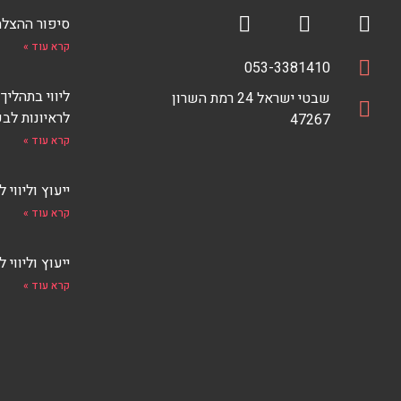
סיפור ההצלחה של iTalent
R
F
קרא עוד »
S
a
טלפון
מספר
053-3381410
S
c
כתובת
טלפון
ליווי בתהליך
כתובת
e
F
שבטי ישראל 24 רמת השרון
לראיונות לבכ
E
47267
b
E
o
קרא עוד »
D
o
k
ייעוץ וליווי ליזמ
קרא עוד »
ייעוץ וליווי 
קרא עוד »