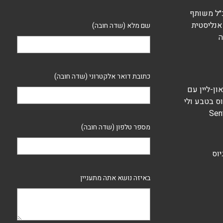
 מנכ״ל משותף
 בשן, אנליסטית
שם מלא (שדה חובה)
ה
כתובת דואר אלקטרוני (שדה חובה)
ם און-ליין עם
וס בטבע ולי
מספר טלפון (שדה חובה)
גיוס
באיזה נושא אתה מתעניין