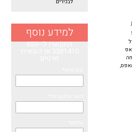
לבכירים
למידע נוסף
ל
התקשרו ל-053-
אפ
3381410​
או השאירו
פרטים
חה
אפס,
שם מלא*
דואר אלקטרוני*
טלפון*