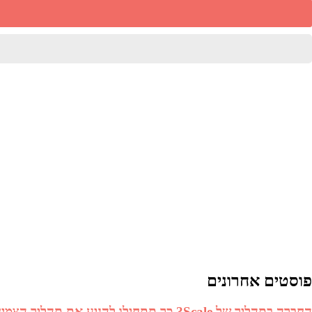
יאת
זר
פייסבוק
פוסטים אחרונים
החברה בתהליך של Scale? כך תתחילו להניע את תהליך הצמיחה