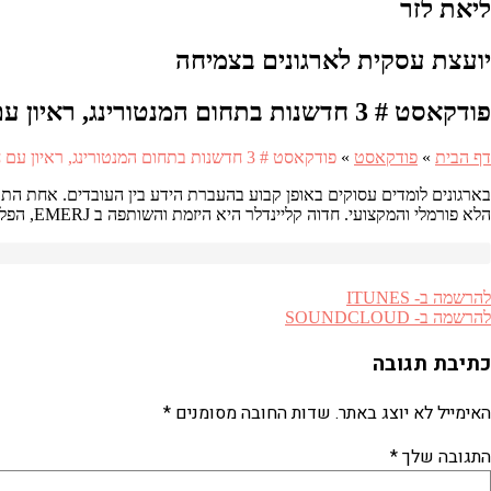
ליאת לזר
יועצת עסקית לארגונים בצמיחה
פודקאסט # 3 חדשנות בתחום המנטורינג, ראיון עם חדוה קלינהנדלר יזמית ושותפה ב EMERJ.
דף הבית
»
פודקאסט
»
פודקאסט # 3 חדשנות בתחום המנטורינג, ראיון עם חדוה קלינהנדלר יזמית ושותפה ב EMERJ.
הלא פורמלי והמקצועי. חדוה קליינדלר היא היזמת והשותפה ב EMERJ, הפלטפורמה שיודעת לעשות את החיבור הזה בתוך הארגון. איך לא חשבנו על זה קודם?
להרשמה ב- ITUNES
להרשמה ב- SOUNDCLOUD
כתיבת תגובה
האימייל לא יוצג באתר.
שדות החובה מסומנים
*
התגובה שלך
*