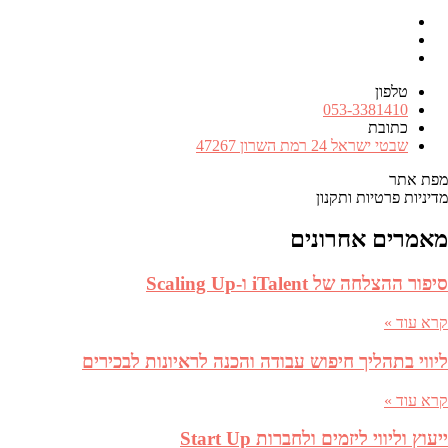
Facebook
RSS
FEED
טלפון
מספר
053-3381410
טלפון
כתובת
כתובת
שבטי ישראל 24 רמת השרון 47267
מפת אתר
מדיניות פרטיות ותקנון
מאמרים אחרונים
סיפור ההצלחה של iTalent ו-Scaling Up
קרא עוד »
ליווי בתהליך חיפוש עבודה והכנה לראיונות לבכירים
קרא עוד »
ייעוץ וליווי ליזמים ולחברות Start Up