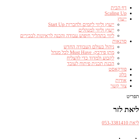
דף הבית
Scaling Up
ייעוץ
ייעוץ וליווי ליזמים ולחברות Start Up
ייעוץ וליווי למנהלים
ליווי בתהליך חיפוש עבודה והכנה לראיונות לבכירים
סדנאות
ניהול בעולם העבודה החדש
מתן פידבק- Must Have לכל מנהל
לקבוע ולמדוד כדי להצליח
הכנת תכנית פיתוח לעובד
פודקאסט
בלוג
אודות
צור קשר
תפריט
ליאת לזר
ספר
ליאת 053-3381410​
לפון