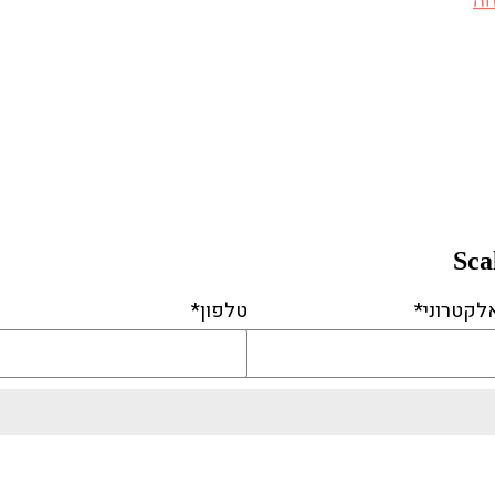
לקטרוני*
טלפון*