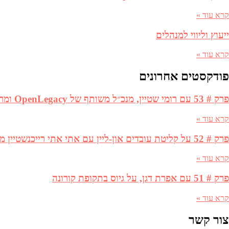
קרא עוד »
ייעוץ וליווי למנהלים
קרא עוד »
פודקסטים אחרונים
פרק # 53 עם רומי שטיין, מנכ״ל משותף של OpenLegacy ומרים בשן, אנליסטית בקרן RDC, על בניית אסטרטגיה בסטארטאפ
קרא עוד »
פרק # 52 על קליטת עובדים און-ליין עם אתי אתי רייכנשטיין מנהלת הגיוס בטבע ולי סיני, מגייסת בכירה ב SentinelOne
קרא עוד »
פרק # 51 עם אפרת דגן, על גיוס בתקופת קורונה
קרא עוד »
צור קשר