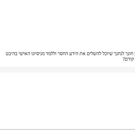
אופן קבוע בהעברת הידע בין העובדים. אחת התוכניות הנפוצות שתומכות בזה היא תוכנית חונכות MENTORING. חיבור בין חונך לנחנך שיוכל להשלים את הידע החסר וללמד מניסיונו האישי בהיבט