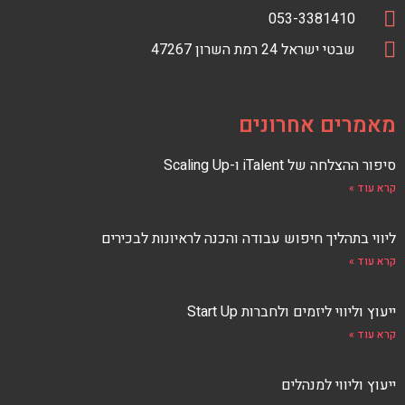
S
a
טלפון
מספר
053-3381410
S
c
כתובת
טלפון
כתובת
e
שבטי ישראל 24 רמת השרון 47267
F
E
b
E
o
D
o
מאמרים אחרונים
k
סיפור ההצלחה של iTalent ו-Scaling Up
קרא עוד »
ליווי בתהליך חיפוש עבודה והכנה לראיונות לבכירים
קרא עוד »
ייעוץ וליווי ליזמים ולחברות Start Up
קרא עוד »
ייעוץ וליווי למנהלים