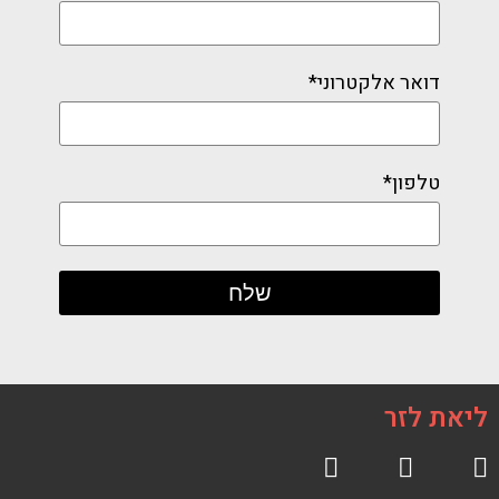
דואר אלקטרוני*
טלפון*
ליאת לזר
R
F