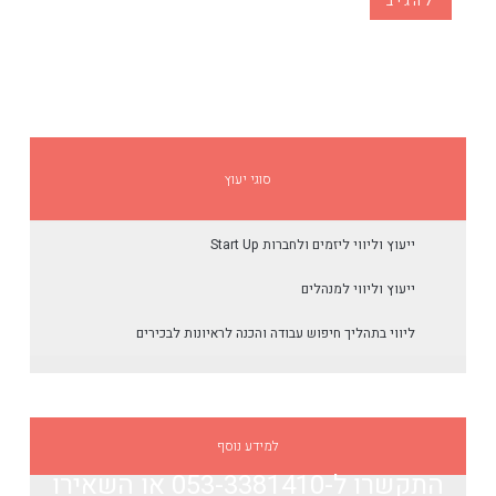
סוגי יעוץ
ייעוץ וליווי ליזמים ולחברות Start Up
ייעוץ וליווי למנהלים
ליווי בתהליך חיפוש עבודה והכנה לראיונות לבכירים
למידע נוסף
התקשרו ל-053-3381410​
או השאירו