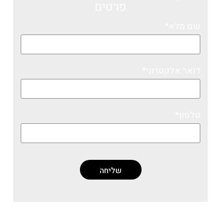
פרטים
שם מלא*
דואר אלקטרוני*
טלפון*