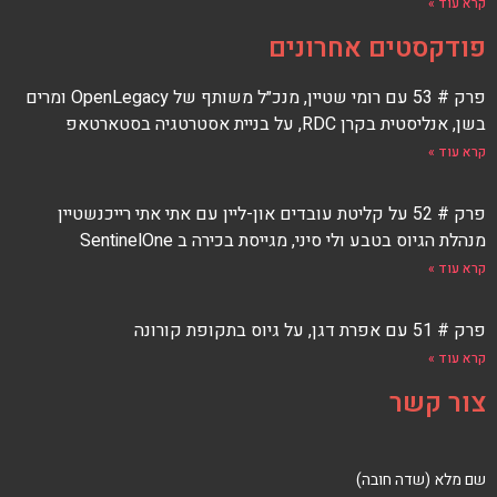
קרא עוד »
פודקסטים אחרונים
פרק # 53 עם רומי שטיין, מנכ״ל משותף של OpenLegacy ומרים
בשן, אנליסטית בקרן RDC, על בניית אסטרטגיה בסטארטאפ
קרא עוד »
פרק # 52 על קליטת עובדים און-ליין עם אתי אתי רייכנשטיין
מנהלת הגיוס בטבע ולי סיני, מגייסת בכירה ב SentinelOne
קרא עוד »
פרק # 51 עם אפרת דגן, על גיוס בתקופת קורונה
קרא עוד »
צור קשר
שם מלא (שדה חובה)