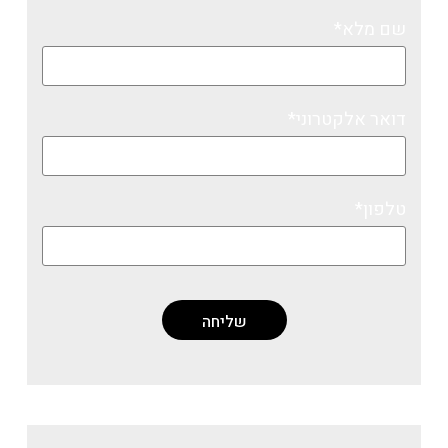
שם מלא*
דואר אלקטרוני*
טלפון*
ליאת לזר בפייסבוק