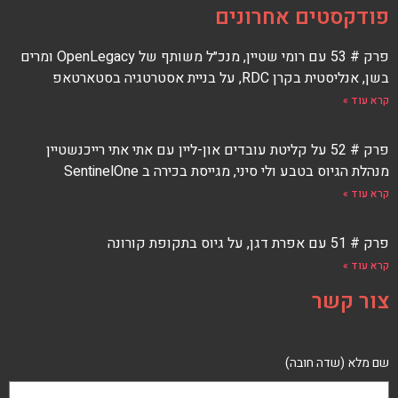
פודקסטים אחרונים
פרק # 53 עם רומי שטיין, מנכ״ל משותף של OpenLegacy ומרים
בשן, אנליסטית בקרן RDC, על בניית אסטרטגיה בסטארטאפ
קרא עוד »
פרק # 52 על קליטת עובדים און-ליין עם אתי אתי רייכנשטיין
מנהלת הגיוס בטבע ולי סיני, מגייסת בכירה ב SentinelOne
קרא עוד »
פרק # 51 עם אפרת דגן, על גיוס בתקופת קורונה
קרא עוד »
צור קשר
שם מלא (שדה חובה)