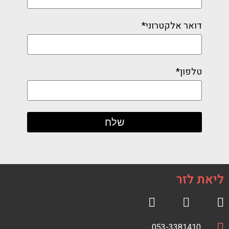
דואר אלקטרוני*
טלפון*
ליאת לזר
R
F
S
a
טלפון
מספר
053-3381410