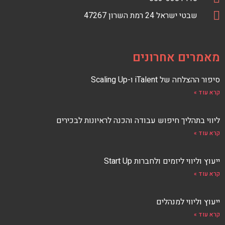
S
c
כתובת
טלפון
כתובת
e
שבטי ישראל 24 רמת השרון 47267
F
E
b
E
o
D
o
מאמרים אחרונים
k
סיפור ההצלחה של iTalent ו-Scaling Up
קרא עוד »
ליווי בתהליך חיפוש עבודה והכנה לראיונות לבכירים
קרא עוד »
ייעוץ וליווי ליזמים ולחברות Start Up
קרא עוד »
ייעוץ וליווי למנהלים
קרא עוד »