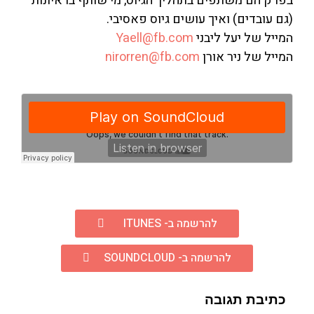
בפרק הם משתפים בתהליך הגיוס, מי שותף בראיונות
(גם עובדים) ואיך עושים גיוס פאסיבי.
המייל של יעל ליבני
Yaell@fb.com
המייל של ניר אורן
nirorren@fb.com
להרשמה ב- ITUNES
להרשמה ב- SOUNDCLOUD
כתיבת תגובה