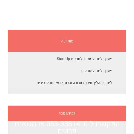
סוגי יעוץ
ייעוץ וליווי ליזמים ולחברות Start Up
ייעוץ וליווי למנהלים
ליווי בתהליך חיפוש עבודה והכנה לראיונות לבכירים
למידע נוסף
התקשרו ל-053-3381410​
או השאירו
פרטים