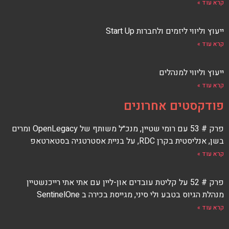
קרא עוד »
ייעוץ וליווי ליזמים ולחברות Start Up
קרא עוד »
ייעוץ וליווי למנהלים
קרא עוד »
פודקסטים אחרונים
פרק # 53 עם רומי שטיין, מנכ״ל משותף של OpenLegacy ומרים
בשן, אנליסטית בקרן RDC, על בניית אסטרטגיה בסטארטאפ
קרא עוד »
פרק # 52 על קליטת עובדים און-ליין עם אתי אתי רייכנשטיין
מנהלת הגיוס בטבע ולי סיני, מגייסת בכירה ב SentinelOne
קרא עוד »