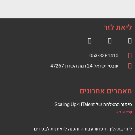
ליאת לזר
R
F
S
a
טלפון
מספר
053-3381410
S
c
כתובת
טלפון
כתובת
e
שבטי ישראל 24 רמת השרון 47267
F
E
b
E
o
D
o
מאמרים אחרונים
k
סיפור ההצלחה של iTalent ו-Scaling Up
קרא עוד »
ליווי בתהליך חיפוש עבודה והכנה לראיונות לבכירים