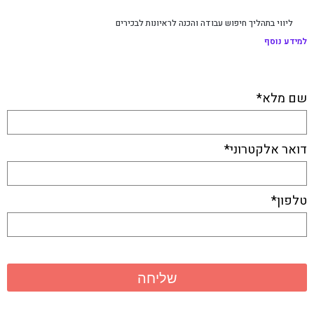
ליווי בתהליך חיפוש עבודה והכנה לראיונות לבכירים
למידע נוסף
התקשרו ל-053-3381410​
או השאירו פרטים
שם מלא*
דואר אלקטרוני*
טלפון*
ליאת לזר בפייסבוק