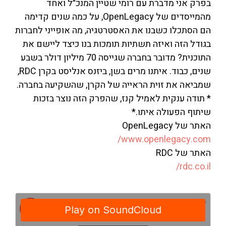
בפרק אני מדברת עם רומי שטיין המנכ״ל ואחד
מהמייסדים של OpenLegacy, על כמה שנים קדימה
הם הסתכלו כשבנו את האסטרטגיה, מה אופייני לחברות
בגודל הזה ואיזה תשתיות תומכות בנו כיצד ליישם את
התוכנית? מדובר בחברה שגייסה 70 מיליון דולר בשבע
שנים, כבוד. איתנו מרים בשן, ביזנס אנליסט בקרן RDC,
שמביאה את זוית הראייה של הקרן, שהשקיעה בחברה.
* תודה ענקית לאמיל קנז, שהפרק הזה נוצר בזכות
שיתוף הפעולה איתו.*
האתר של OpenLegacy
www.openlegacy.com/
האתר של RDC
rdc.co.il/