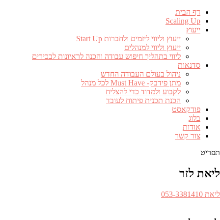
דף הבית
Scaling Up
ייעוץ
ייעוץ וליווי ליזמים ולחברות Start Up
ייעוץ וליווי למנהלים
ליווי בתהליך חיפוש עבודה והכנה לראיונות לבכירים
סדנאות
ניהול בעולם העבודה החדש
מתן פידבק- Must Have לכל מנהל
לקבוע ולמדוד כדי להצליח
הכנת תכנית פיתוח לעובד
פודקאסט
בלוג
אודות
צור קשר
תפריט
ליאת לזר
ספר
ליאת 053-3381410​
לפון