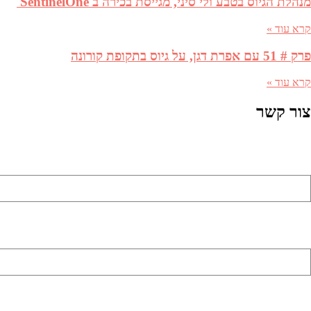
מנהלת הגיוס בטבע ולי סיני, מגייסת בכירה ב SentinelOne
קרא עוד »
פרק # 51 עם אפרת דגן, על גיוס בתקופת קורונה
קרא עוד »
צור קשר
שם מלא (שדה חובה)
כתובת דואר אלקטרוני (שדה חובה)
מספר טלפון (שדה חובה)