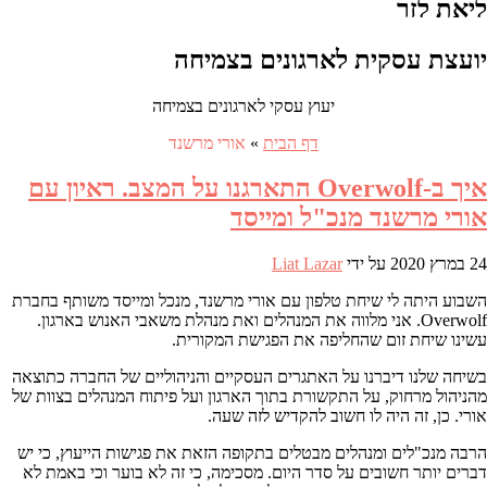
ליאת לזר
יועצת עסקית לארגונים בצמיחה
יעוץ עסקי לארגונים בצמיחה
דף הבית
»
אורי מרשנד
איך ב-Overwolf התארגנו על המצב. ראיון עם
אורי מרשנד מנכ"ל ומייסד
24 במרץ 2020
על ידי
Liat Lazar
השבוע היתה לי שיחת טלפון עם אורי מרשנד, מנכל ומייסד משותף בחברת
Overwolf. אני מלווה את המנהלים ואת מנהלת משאבי האנוש בארגון.
עשינו שיחת זום שהחליפה את הפגישת המקורית.
בשיחה שלנו דיברנו על האתגרים העסקיים והניהוליים של החברה כתוצאה
מהניהול מרחוק, על התקשורת בתוך הארגון ועל פיתוח המנהלים בצוות של
אורי. כן, זה היה לו חשוב להקדיש לזה שעה.
הרבה מנכ"לים ומנהלים מבטלים בתקופה הזאת את פגישות הייעוץ, כי יש
דברים יותר חשובים על סדר היום. מסכימה, כי זה לא בוער וכי באמת לא