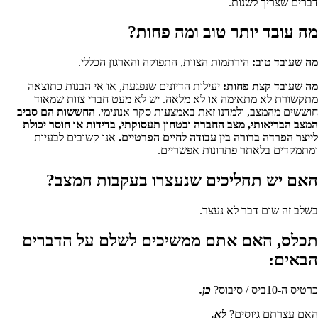
דברים שצריך לשנות.
מה עובד יותר טוב ומה פחות?
מה שעובד טוב:
הירתמות הצוות, התפוקה והארגון הכללי.
מה שעובד קצת פחות:
יעילות הדיונים שנפגעת, או אי הבנות כתוצאה
מתקשורת לא מתאימה או לא מלאה. יש לא מעט חברי צוות שמאוד
חוששים מהמצב, ולמדנו זאת באמצעות סקר אנונימי.
החששות הם סביב
המצב הבריאותי, מצב החברה ובטחון תעסוקתי, בדידות או חוסר יכולת
לייצר הפרדה ברורה בין עבודה לחיים הפרטיים.
אנו קשובים לבעיות
ומתמקדים בלאתר פתרונות אפשריים.
האם יש תהליכים שנעצרו בעקבות המצב?
בשלב זה שום דבר לא נעצר.
תכלס, האם אתם ממשיכים לשלם על הדברים
הבאים:
כרטיס ה-10ביס / סיבוס?
כן.
האם עצרתם גיוסים?
לא.