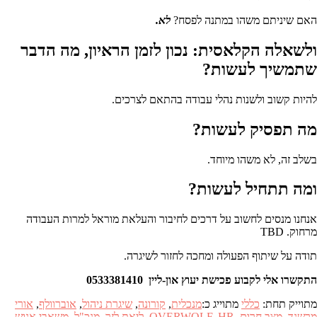
האם שיניתם משהו במתנה לפסח?
לא.
ולשאלה הקלאסית: נכון לזמן הראיון, מה הדבר
שתמשיך לעשות?
להיות קשוב ולשנות נהלי עבודה בהתאם לצרכים.
מה תפסיק לעשות?
בשלב זה, לא משהו מיוחד.
ומה תתחיל לעשות?
אנחנו מנסים לחשוב על דרכים לחיבור והעלאת מוראל למרות העבודה
מרחוק. TBD
תודה על שיתוף הפעולה ומחכה לחזור לשיגרה.
התקשרו אלי לקבוע פכישת יעוץ און-ליין 0533381410
מתוייק תחת:
כללי
מתוייג כ:
מנכלית
,
קורונה
,
שיגרת ניהול
,
אוברוולף
,
אורי
מרשנד
,
מצב חרום
,
HR
,
OVERWOLF
,
ליאת לזר
,
מנכ"ל
,
משאבי אנוש
,