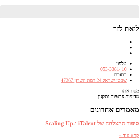
ליאת לזר
Facebook
RSS
FEED
טלפון
מספר
053-3381410
טלפון
כתובת
כתובת
שבטי ישראל 24 רמת השרון 47267
מפת אתר
מדיניות פרטיות ותקנון
מאמרים אחרונים
סיפור ההצלחה של iTalent ו-Scaling Up
קרא עוד »