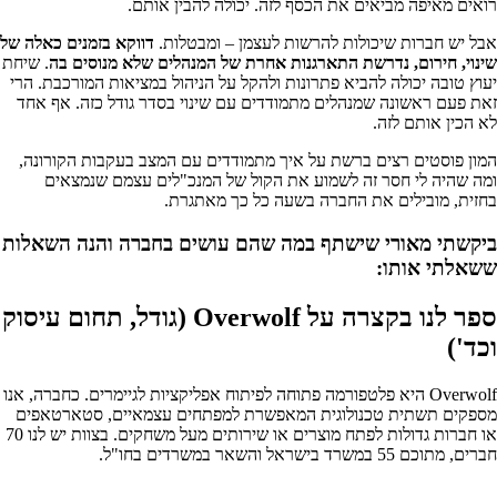
רואים מאיפה מביאים את הכסף לזה. יכולה להבין אותם.
אבל יש חברות שיכולות להרשות לעצמן – ומבטלות.
דווקא בזמנים כאלה של
שינוי, חירום, נדרשת התארגנות אחרת של המנהלים שלא מנוסים בה
. שיחת
יעוץ טובה יכולה להביא פתרונות ולהקל על הניהול במציאות המורכבת. הרי
זאת פעם ראשונה שמנהלים מתמודדים עם שינוי בסדר גודל כזה. אף אחד
לא הכין אותם לזה.
המון פוסטים רצים ברשת על איך מתמודדים עם המצב בעקבות הקורונה,
ומה שהיה לי חסר זה לשמוע את הקול של המנכ"לים עצמם שנמצאים
בחזית, מובילים את החברה בשעה כל כך מאתגרת.
ביקשתי מאורי שישתף במה שהם עושים בחברה והנה השאלות
ששאלתי אותו:
ספר לנו בקצרה על Overwolf (גודל, תחום עיסוק
וכד')
Overwolf היא פלטפורמה פתוחה לפיתוח אפליקציות לגיימרים. כחברה, אנו
מספקים תשתית טכנולוגית המאפשרת למפתחים עצמאיים, סטארטאפים
או חברות גדולות לפתח מוצרים או שירותים מעל משחקים. בצוות יש לנו 70
חברים, מתוכם 55 במשרד בישראל והשאר במשרדים בחו"ל.