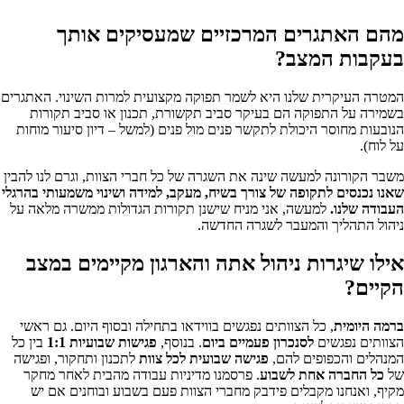
מהם האתגרים המרכזיים שמעסיקים אותך
בעקבות המצב?
המטרה העיקרית שלנו היא לשמר תפוקה מקצועית למרות השינוי. האתגרים
בשמירה על התפוקה הם בעיקר סביב תקשורת, תכנון או סביב תקורות
הנובעות מחוסר היכולת לתקשר פנים מול פנים (למשל – דיון סיעור מוחות
על לוח).
משבר הקורונה למעשה שינה את השגרה של כל חברי הצוות, וגרם לנו להבין
שאנו נכנסים לתקופה של צורך בשיח, מעקב, למידה ושינוי משמעותי בהרגלי
העבודה שלנו.
למעשה, אני מניח שישנן תקורות הגדולות ממשרה מלאה על
ניהול התהליך והמעבר לשגרה החדשה.
אילו שיגרות ניהול אתה והארגון מקיימים במצב
הקיים?
ברמה היומית
, כל הצוותים נפגשים בווידאו בתחילה ובסוף היום. גם ראשי
הצוותים נפגשים
לסנכרון פעמיים ביום
. בנוסף,
פגישות שבועיות 1:1
בין כל
המנהלים והכפופים להם,
פגישה שבועית
לכל צוות
לתכנון ותחקור, ופגישה
של
כל החברה אחת לשבוע
. פרסמנו מדיניות עבודה מהבית לאחר מחקר
מקיף, ואנחנו מקבלים פידבק מחברי הצוות פעם בשבוע ובוחנים אם יש