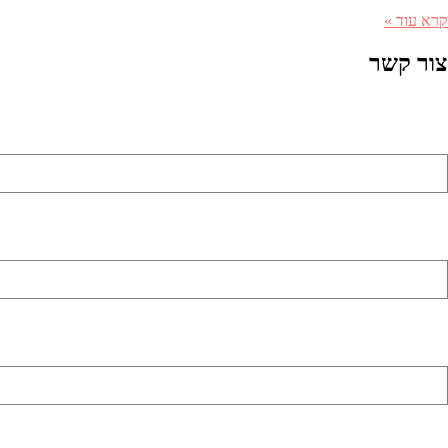
קרא עוד »
צור קשר
שם מלא (שדה חובה)
כתובת דואר אלקטרוני (שדה חובה)
מספר טלפון (שדה חובה)