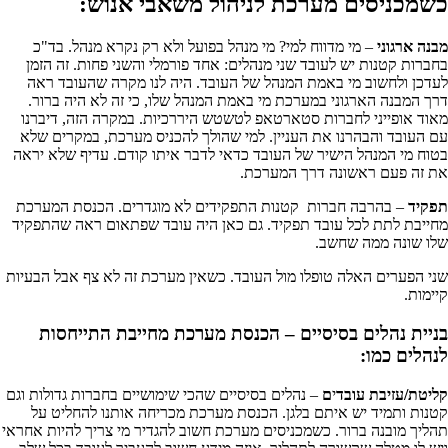
כשמכניסים מערכת לניהול משאבי אנוש:
מבנה ארגוני
– מי מדווח למי? מי מנהל בפועל ולא רק נקרא מנהל. בד"כ
בחברות קטנות יש לעובד שני מנהלים: אחד פורמלי והשני פחות. זה הזמן
לעדכן ולחשוב מי באמת המנהל של העובד. היה לנו מקרה שהעובד ראה
דרך המבנה הארגוני במערכת מי באמת המנהל שלו, כי זה לא היה ברור.
מאוד אופייני לחברות סטארטאפ לטשטש היררכיות. במקרה הזה, דיברנו
עם העובד והבהרנו את העניין. למי שהולך להכניס מערכת, במקרים שלא
בטוח מי המנהל הישיר של העובד כדאי לדבר איתו קודם. עדיף שלא יראה
את זה פעם ראשונה דרך המערכת.
תפקיד
– בהרבה חברות קטנות התפקידים לא מוגדרים. הכנסת המערכת
מחייבת לתת לכל עובד תפקיד. גם כאן היה עובד שפתאום ראה שהתפקיד
שלו שונה ממה שחשב.
שני הפערים האלה טופלו מול העובד. כשאין מערכת זה לא צף אבל הבעיות
קיימות.
בניית נהלים בסיסיים
– הכנסת מערכת מחייבת התייחסות
לנהלים כמו:
קליטת/עזיבת עובד
י
ם
– נהלים בסיסיים שהכי שימושיים בחברות גדולות וגם
קטנות ותמיד יש איתם בלגן. הכנסת מערכת מכריחה אותנו להחליט על
תהליך מובנה ברור. כשמכניסים מערכת חשוב להגדיר מי צריך להיות אחראי