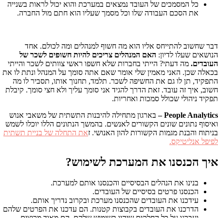
כל המסמכים של העובד נמצאים במערכת והוא יכול לראות בשנייה
את הסכם העבודה שלו וכל מסמך שעליו הוא חתם מול החברה.
דבר שחשוב להתייחס אליו הוא מה חשוף למנהלים ומה לכולם. אחד
הנושאים שעלו לדיון:
האם המנהלים צריכים להיות חשופים לשכר של
העובדים.
מה דעתי? הייתי בחברות שלא חשפו ראשי צוותים לשכר והייתי
בכאלה שכן. האני מאמין שלי אומר שאם אתה סומך על המנהל ונתת לו את
התפקיד, תן לו גם את החשיפה לשכר. תלמד, תחנוך אותו, תסביר לו מה
חשוב, איך זה עובד. זאת הדרך להגיד אני סומך עליך ולא חצי סומך. קיבלת
תפקיד ניהולי שכולל סמכות ואחריות.
People Analytics –
בארגון מתחילה להיבנות התשתית של משאבי אנוש
ואיסוף נתונים שונים הקשורים לאנשים. בהמשך הנתונים הללו יוכלו לשמש
בניתוח והבנת מגמות הקשורות להון האנושי. ז
את התחלה של בניית תשתית
לפיפל אנליטיקס.
איך הכנסנו את המערכת לשימוש?
בנינו את הנהלים הבסיסיים והכנסנו אותם למערכת.
הכנסנו פרטים בסיסיים של העובדים.
עידכנו את העובדים שהכנסנו מערכת ובקרוב נדריך אותם.
הדרכנו את העובדים בקבוצות קטנות. הם עדכנו את הפרטים שלהם
ועברנו על כל החלקים שיהיו בשימוש שלהם. הם מאוד מרוצים