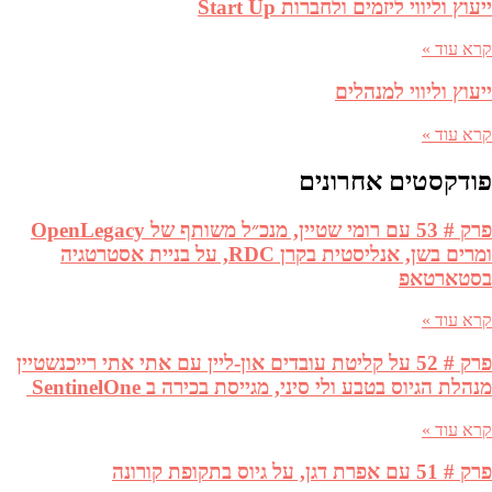
ייעוץ וליווי ליזמים ולחברות Start Up
קרא עוד »
ייעוץ וליווי למנהלים
קרא עוד »
פודקסטים אחרונים
פרק # 53 עם רומי שטיין, מנכ״ל משותף של OpenLegacy
ומרים בשן, אנליסטית בקרן RDC, על בניית אסטרטגיה
בסטארטאפ
קרא עוד »
פרק # 52 על קליטת עובדים און-ליין עם אתי אתי רייכנשטיין
מנהלת הגיוס בטבע ולי סיני, מגייסת בכירה ב SentinelOne
קרא עוד »
פרק # 51 עם אפרת דגן, על גיוס בתקופת קורונה