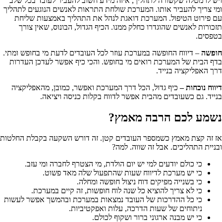
ויש לו מטלה שקשורה לתהליך, איזה מידע חשוב להעביר לעובד בכל שלב
ומי צריך להעביר אותו. המערכת שולחת התראות לאנשים הנוגעים לתהליך
עם פירוט הטיפול. המערכת דואגת לנהל את התהליך באמצעות שליחת
תזכורות לאנשים שהוגדרו כחלק ממנו. הכיף הגדול, הבונוס, שאין צורך
בטפסים.
חופשה
– דיווח החופשה במערכת עוזר לכל העובדים לדעת מי בחופש ומתי.
בדף הבית של המערכת רואים מי בחופש. והכי כיף אפשר לעדכן העדרות
דרך האפליקציה בנייד.
דיווח נוכחות –
כיף גדול, הכל דרך המערכת ואפשר, כמובן, מהאפליקציה
בנייד. גם כשעובדים מהבית אפשר לדווח בקלות כניסה ויציאה.
נשמע לכם הרבה מאמץ?
אז זה קצת מאמץ כשמספר העובדים קטן. זה דורש השקעה בקבלת החלטות
ובניית התהליכים. אבל זה שווה. למה?
כי כולם יודעים למי יש יום הולדת, מי הצטרף לחברה ומי עזב.
כי יש מערכת לדיווח שעות שהתפעול שלה מאד פשוט.
כי בשנייה מפיקים דוח ניצול חופשה ומחלה.
כי לא צריך להוציא כל שנה לוח חופשות, זה קיים במערכת.
כי כל ההדרכות של העובד נמצאות במערכת ובהמשך אפשר לעשות
ניתוחים של שעות הדרכה, עלות ואפקטיביות.
כי יש מבנה ארגוני ברור ושקוף לכולם.