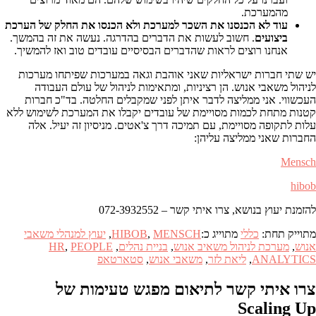
מהמערכת.
עוד לא הכנסנו את השכר למערכת ולא הכנסו את החלק של הערכת
ביצועים
. חשוב לעשות את הדברים בהדרגה. נעשה את זה בהמשך.
אנחנו רוצים לראות שהדברים הבסיסיים עובדים טוב ואז להמשיך.
יש שתי חברות ישראליות שאני אוהבת וגאה במערכות שפיתחו מערכות
לניהול משאבי אנוש. הן רציניות, ומתאימות לניהול של עולם העבודה
העכשווי. אני ממליצה לדבר איתן לפני שמקבלים החלטה. בד"כ חברות
קטנות מתחת לכמות מסויימת של עובדים יקבלו את המערכת לשימוש ללא
עלות לתקופה מסויימת, עם תמיכה דרך צ'אטים. מניסיון זה יעיל. אלה
החברות שאני ממליצה עליהן:
Mensch
hibob
להזמנת יעוץ בנושא, צרו איתי קשר – 072-3932552
מתוייק תחת:
כללי
מתוייג כ:
MENSCH
,
HIBOB
,
יעוץ למנהלי משאבי
אנוש
,
מערכת לניהול משאיב אנוש
,
בניית נהלים
,
PEOPLE
,
HR
ANALYTICS
,
ליאת לזר
,
משאבי אנוש
,
סטארטאפ
צרו איתי קשר לתיאום מפגש טעימות של
Scaling Up