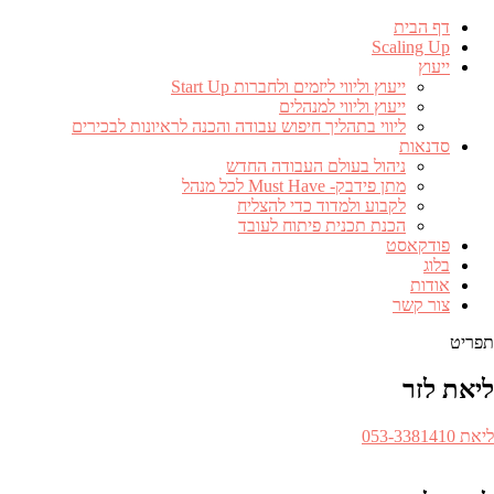
דף הבית
Scaling Up
ייעוץ
ייעוץ וליווי ליזמים ולחברות Start Up
ייעוץ וליווי למנהלים
ליווי בתהליך חיפוש עבודה והכנה לראיונות לבכירים
סדנאות
ניהול בעולם העבודה החדש
מתן פידבק- Must Have לכל מנהל
לקבוע ולמדוד כדי להצליח
הכנת תכנית פיתוח לעובד
פודקאסט
בלוג
אודות
צור קשר
תפריט
ליאת לזר
ספר
ליאת 053-3381410​
לפון