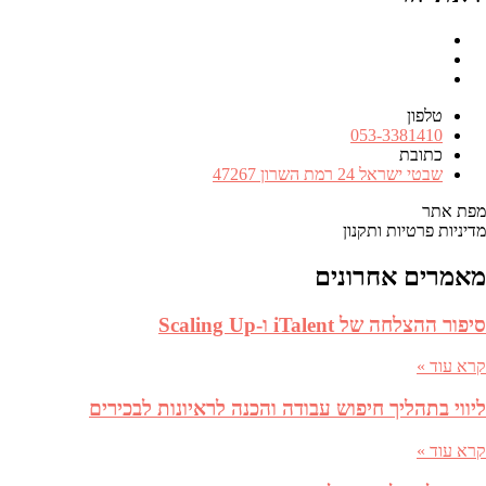
Facebook
RSS
FEED
טלפון
מספר
053-3381410
טלפון
כתובת
כתובת
שבטי ישראל 24 רמת השרון 47267
מפת אתר
מדיניות פרטיות ותקנון
מאמרים אחרונים
סיפור ההצלחה של iTalent ו-Scaling Up
קרא עוד »
ליווי בתהליך חיפוש עבודה והכנה לראיונות לבכירים
קרא עוד »