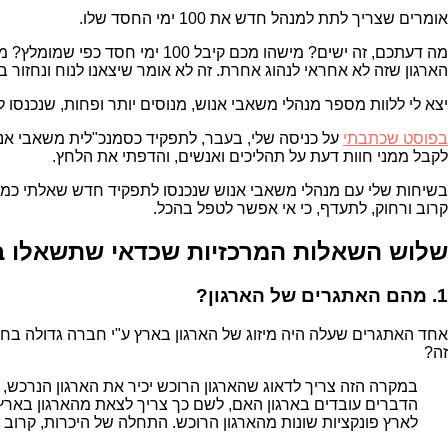
אומרים שצריך לתת למנהל חדש את 100 ימי החסד שלו.
מה דעתכם, זה ישים? מישהו מכם
הארגון שזה לא אחראי לנהוג אחרת. זה לא אומר שיצאנו לנוח ונחזור בעוד 3 וקצת חוד
יצא לי ללוות מספר מנהלי משאבי אנוש, מנוסים יותר ופחות, שנכנס
בפוסט שכתבתי
לקבל ממני חוות דעת על תהליכים ואנשים, והדפתי את הלחץ.
בשיחות שלי עם מנהלי משאבי אנוש שנכנסו לתפקיד חדש שאלתי כמה
קרוב ורחוק, לתעדף, כי אי אפשר לטפל בהכל.
שלוש השאלות המרכזיות שכדאי שתשאלו ב
1. מהם האתגרים של הארגון?
אחד האתגרים שעלה היה מיזוג של הארגון בארץ ע"י חברה גדולה בחו
זה?
במקרה הזה צריך לדאוג שהארגון הרוכש יכיר את הארגון הנרכש,
הדברים עובדים בארגון האם, לשם כך צריך לצאת מהארגון בארץ. 
לארץ פונקציות שונות מהארגון הרוכש. התחלה של היכרות, קרוב לע