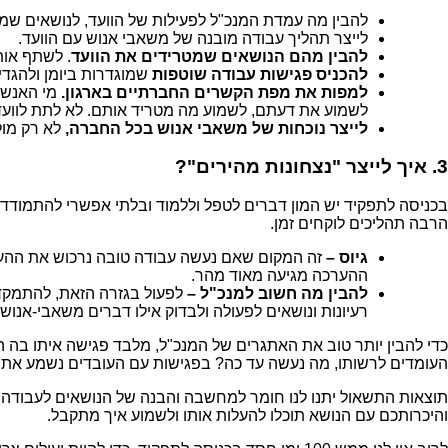
להבין מה עמדת המנכ"ל לפעילות של הוועד, לנושאים שמ
לייצר תהליך עבודה מובנה של משאבי אנוש עם הוועד.
להבין מהם הנושאים שמטרידים את הוועד
. לשתף אות
להכניס פגישות עבודה שוטפות
שמוגדרות ביומן ולהגדי
למפות את מפת הקשרים החברתיים בארגון.
מי האנשי
לשמוע את דעתם, לשמוע מה מטריד אותם. לא לתת לוועד
לייצר נוכחות של משאבי אנוש בכל החברה,
לא רק מול
3. איך לייצר "נצחונות מהירים"?
בכניסה לתפקיד יש המון דברים לטפל וללמוד ובלתי אפשרי להתמודד 
הרבה תהליכים לוקחים זמן.
גיוס –
זה המקום שאם נעשה עבודה טובה נרכוש את ההערכ
ההערכה מגיעה מאוד מהר.
להבין מה חשוב למנכ"ל –
לפעול בגזרה הזאת, להתמקד 
רעיונות ונושאים לפעולה ולבדוק אילו דברים משאבי-אנוש
כדי להבין יותר טוב את האתגרים של המנכ"ל, מלבד פגישה איתו בה ה
העומדים לרשותו, מה נעשה עד כה? בפגישות עם העובדים נשמע את ז
תוצאות התשאול יתנו לנו חומר למחשבה והבנה של הנושאים לעבודה בצ
והיכרותכם עם הנושא תוכלו להעלות אותו ולשמוע איך מתקבל.