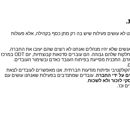
.
ט לא עושים פעילות שיש בה רק מתן כסף בקהילה, אלא פעולות
שים שלא יהיו מנהלים ואנחנו לא רוצים שהם יעזבו את החברה.
פיתחתי תוכנית שעובדת על ערוץ פיתוח אישי ולא מקצועי. בכל שנה נבחרים 20 משתתפים שרמת התרומה והעשייה שלהם למחלקות שלהם גבוהה. הם עוברים סדנאות קבוצתיות, יום ODT במרכז
דם. התכנית מסייעת בפיתוח העובד כאדם ובשימור העובדים.
.
הקולקטיבי ופיתוח מודעות חברתית. אנו מאפשרים לעובדים לצאת
. עובדים שמתנדבים בפעילות שאנחנו עושים עם
סקי לזכור ולא לשכוח
.
 וכו'.