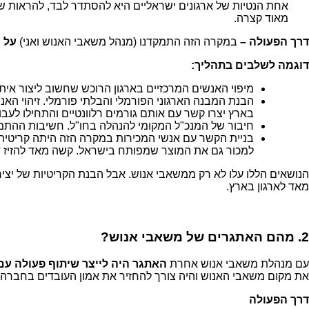
אחת הנטיות של ארגונים ישראליים היא להסתדר לבד, להראות שאנ
מאוד קצרה.
דרך הפעולה –
במקרה הזה התמקדנו (מנהל משאבי האנוש ואני)
על 
דוגמה לשלבים בתהליך:
מיפוי האנשים המרכזיים בארגון הרוכש שחשוב ליצור אית
הבנת המבנה הארגוני הפורמלי והבלתי פורמלי. זיהוי הא
בארץ יצרו קשר עם אותם גורמים רלוונטיים והתחילו לעבו
חיבור של המנכ"ל המקומי להנהלה בחו"ל. חשיבות ההתמ
בניית הקשר עם אנשי המכירות במקרה הזה היתה קריטית. 
למכור גם את המוצר שמפותח בישראל. קשה מאד להזיז 
הנושאים הללו עלו לא רק ממשאבי אנוש. אבל הבנת הקריטיות של יציר
מאד לארגון בארץ.
2. מהם האתגרים של משאבי אנוש?
עם מנהלת משאבי אנוש אחרת
האתגר היה לייצר שיתוף פעולה עם
את מקום משאבי האנוש והיה צורך להחזיר את אמון העובדים בחברה 
דרך הפעולה