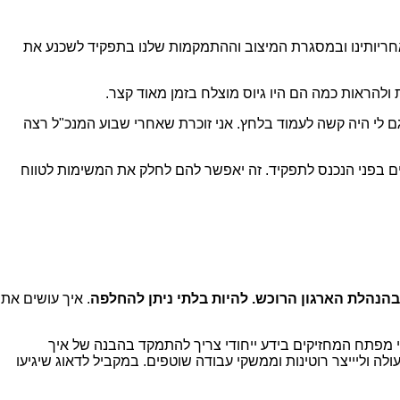
בפועל אין לנו. באחריותינו ובמסגרת המיצוב וההתמקמות שלנו בתפקיד לשכנע את
ולהראות כמה הם היו גיוס מוצלח בזמן מאוד קצר.
יסה שלי, בעבר, לתפקיד כסמנכ"לית משאבי אנוש בסטארטאפ, ציינתי שביקשתי 90 יום מהמנכ"ל והתפשרנו על 45. גם לי היה קשה לעמוד בלחץ. אני זוכרת שאחרי שבוע המנכ"ל רצה
ם בפני הנכנס לתפקיד. זה יאפשר להם לחלק את המשימות לטווח
נהלת הארגון הרוכש. להיות בלתי ניתן להחלפה
. איך עושים את
י מפתח המחזיקים בידע ייחודי צריך להתמקד בהבנה של איך
 וליייצר רוטינות וממשקי עבודה שוטפים. במקביל לדאוג שיגיעו