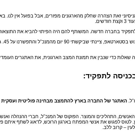
 קיבל 100 ימי חסד כפי שמומלץ? מניסיוני זאת הצהרה שחלק מהארגונים מפזרים, אבל 
שים.
ו לתפקיד בחברה חדשה. המשותף להם היה הפיתוי להביא את התוצאות 
על כנ
 שאלות כדי שנבין את תמונת המצב הארגונית, את האתגרים העומדי
כניסה לתפקיד:
"ל.
האתגר של החברה בארץ להתמצב מבחינה פוליטית ועסקית בה
 האנשים, התהליכים והמוצר. הפוקוס של המנכ"ל, חברי ההנהלה ואנש
לטוס לפגוש את אנשי המפתח בארגון הרוכש, לדאוג לשתף איתם פעולה
ין – קרוב ללב.