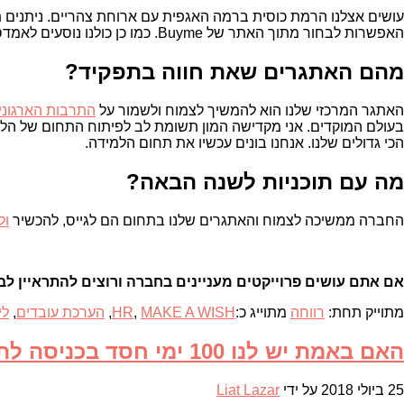
האפשרות לבחור מתוך האתר של Buyme. כמו כן כולנו נוסעים לאמדסטרדם ל-3 לילות, מיד אחרי החגים.
מהם האתגרים שאת חווה בתפקיד?
האתגר המרכזי שלנו הוא להמשיך לצמוח ולשמור על
התרבות הארגוני
בעולם המוקדים. אני מקדישה המון תשומת לב לפיתוח התחום של הלמ
הכי גדולים שלנו. אנחנו בונים עכשיו את תחום הלמידה.
מה עם תוכניות לשנה הבאה?
החברה ממשיכה לצמוח והאתגרים שלנו בתחום הם לגייס, להכשיר
ול
אם אתם עושים פרוייקטים מעניינים בחברה ורוצים להתראיין לבל
מתוייק תחת:
רווחה
מתוייג כ:
MAKE A WISH
,
HR
,
הערכת עובדים
,
לי
האם באמת יש לנו 100 ימי חסד בכניסה לתפקיד?
25 ביולי 2018
על ידי
Liat Lazar