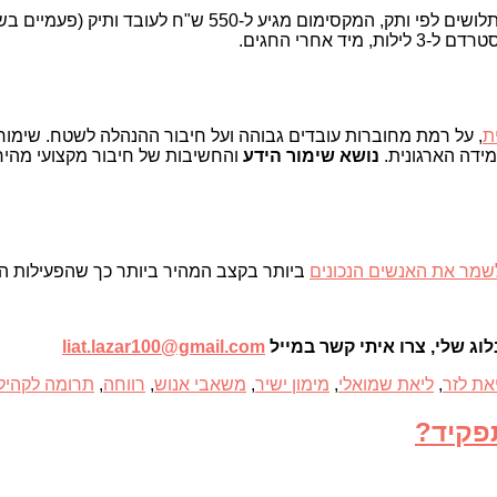
עושים אצלנו הרמת כוסית ברמה האגפית עם ארוחת צהריים. ניתני
ת
, על רמת מחוברות עובדים גבוהה ועל חיבור ההנהלה לשטח. שימור 
ידה הארגונית.
נושא שימור הידע
והחשיבות של חיבור מקצועי מהיר
שמר את האנשים הנכונים
ביותר בקצב המהיר ביותר כך שהפעילות ה
וג שלי, צרו איתי קשר במייל
liat.lazar100@gmail.com
את לזר
,
ליאת שמואלי
,
מימון ישיר
,
משאבי אנוש
,
רווחה
,
תרומה לקהיל