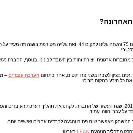
האחרונה?
. לפני כשנה נכנסנו לדירוג ישירות למקום 75 והשנה עלינו למקום
טיבי.
מחוברות ארגונית ויצירת זהות בין העובד לבינינו. בנוסף, החברה נ
. זכינו בציון לשבח בשני פרוייקטים, אחד בתחום
הערכת עובדים
– מי
ת כל הידע במקום מרוכז.
. בשנת 2017, שנת העשור של החברה, לקחנו את תהליך הערכת העובדי
על עבר, הווה ועתיד.
המשחק מאפשר שיח פתוח והגעה לרבדים אחרים ואישיים יותר.
 כחלק מתהליך הטמעת
LEAN
בארגון.