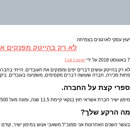
יעוץ עסקי לארגונים בצמיחה
לא רק בהייטק מפנקים את 
7 באוגוסט 2018
על ידי
Liat Lazar
לא רק בהייטק עושים דברים יפים ומפנקים את העובדים. הייתי בחבר
פחות מכירה, חברה שעושה דברים מקסימים, משקיעה בעובדים. ביקשת
ספרי קצת על החברה.
מימון ישיר חברת אשראי חוץ בנקאי קיימת 11.5 שנה, ומונה מעל 500 עובדים. הגיל הממוצע הוא 32. החברה צומחת בפעילות שלה בכל שנה. 36% אחוז בחברה הם גברים ו-64% נשים.
מה הרקע שלך?
בעשר השנים האחרונות אני סמנכ"ל משאבי אנוש במימון ישיר, קודם 