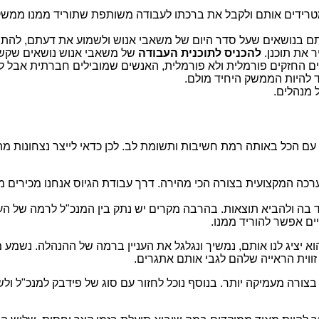
טרידים אותם ולקבל את ברכתו לעבודה משותפת שתוריד ממנו ממשק יו
ם בנושאים שעל סדר היום של משאבי אנוש ולשמוע את דעתם, להתי
ר את תוכנן.
להכניס לתוכנית העבודה
של משאבי אנוש נושאים שקשור
ם החזקים פורמלית ולא פורמלית, האנשים שמובילים חברתית אבל לא
 להיות הממשק היחיד מולם.
 מנהלים.
עם הכל באותה רמת חשיבות ותשומת לב. לכן כדאי לייצר נצחונות מה
ה המקצועית בצורה הכי מהירה. דרך עבודת הגיוס אנחנו מכירים מה
בה ולהביא תוצאות. בהרבה מקרים יש נתק בין המנכ"ל לרמה של העו
יים אפשר להוריד ממנו.
וא יציג לנו אותם, נמשיך ונגלגל את העניין ברמה של ההנהלה. נשמע
ווית הראייה שלהם לגבי אותם אתגרים.
ורה מעמיקה יותר. בנוסף נוכל לחזור עם סוג של פידבק למנכ"ל ולש