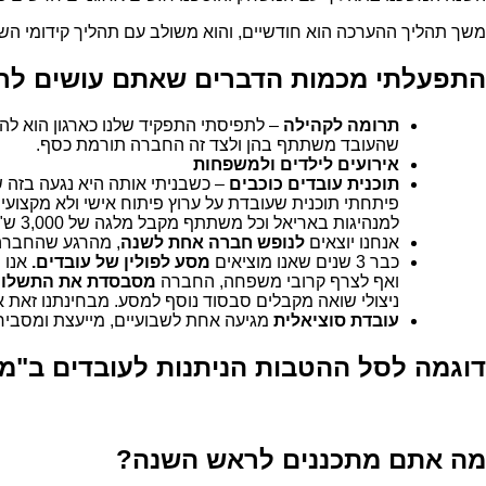
משך תהליך ההערכה הוא חודשיים, והוא משולב עם תהליך קידומי הש
התפעלתי מכמות הדברים שאתם עושים לרוו
תרומה לקהילה
– לתפיסתי התפקיד שלנו כארגון הוא לה
שהעובד משתתף בהן ולצד זה החברה תורמת כסף.
אירועים לילדים ולמשפחות
תוכנית עובדים כוכבים
– כשבניתי אותה היא נגעה בזה 
למנהיגות באריאל וכל משתתף מקבל מלגה של 3,000 ש"ח
אנחנו יוצאים
לנופש חברה אחת לשנה
, מהרגע שהחברה 
כבר 3 שנים שאנו מוציאים
מסע לפולין של עובדים.
אנו 
ואף לצרף קרובי משפחה, החברה
מסבסדת את התשלום והעובד מ
ניצולי שואה מקבלים סבסוד נוסף למסע. מבחינתנו זאת 
עובדת סוציאלית
מגיעה אחת לשבועיים, מייעצת ומסבירה ל
דוגמה לסל ההטבות הניתנות לעובדים ב"מימ
מה אתם מתכננים לראש השנה?