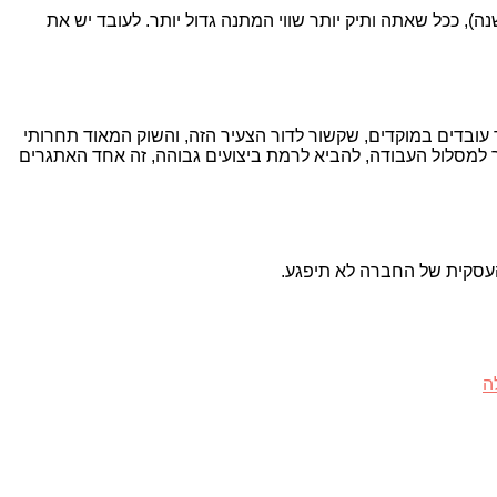
ם תלושים לפי ותק, המקסימום מגיע ל-550 ש"ח לעובד ותיק (פעמיים בשנה), ככל שאתה ותיק יותר שווי המתנה גדול יותר. לעובד יש את
עובדים במוקדים, שקשור לדור הצעיר הזה, והשוק המאוד תחרותי
 למסלול העבודה, להביא לרמת ביצועים גבוהה, זה אחד האתגרים
עסקית של החברה לא תיפגע.
ה