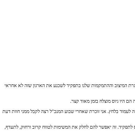
. באחריותינו ובמסגרת המיצוב וההתמקמות שלנו בתפקיד לשכנע את הארגון שזה לא אחראי
ם היו גיוס מוצלח בזמן מאוד קצר.
נכ"לית משאבי אנוש בסטארטאפ, ציינתי שביקשתי 90 יום מהמנכ"ל והתפשרנו על 45. גם לי היה קשה לעמוד בלחץ. אני זוכרת שאחרי שבוע המנכ"ל רצה לקבל ממני חוות דעת
לתפקיד. זה יאפשר להם לחלק את המשימות לטווח קרוב ורחוק, לתעדף,