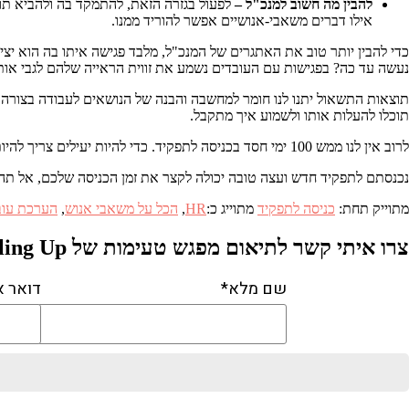
להבין מה חשוב למנכ"ל –
לפעול בגזרה הזאת, להתמקד בה ולהביא תוצ
אילו דברים משאבי-אנושיים אפשר להוריד ממנו.
כדי להבין יותר טוב את האתגרים של המנכ"ל, מלבד פגישה איתו בה הוא יצי
נעשה עד כה? בפגישות עם העובדים נשמע את זווית הראייה שלהם לגבי או
תוצאות התשאול יתנו לנו חומר למחשבה והבנה של הנושאים לעבודה בצורה מ
תוכלו להעלות אותו ולשמוע איך מתקבל.
לרוב אין לנו ממש 100 ימי חסד בכניסה לתפקיד. כדי להיות יעילים צריך להיות מאוד ממוקדים במה שיביא תועלת בזמן קצר יחסית. שלוש השאלות שציינתי הן אלה שצריך להתמקד בהן כדי להביא ערך בזמן קצר.
נכנסתם לתפקיד חדש ועצה טובה יכולה לקצר את זמן הכניסה שלכם, אל תהססו התקשר
מתוייק תחת:
כניסה לתפקיד
מתוייג כ:
HR
,
הכל על משאבי אנוש
,
הערכת עוב
צרו איתי קשר לתיאום מפגש טעימות של Scaling Up
שם מלא*
דואר א