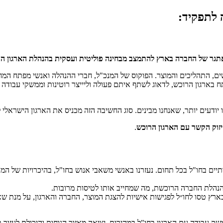
 לתפקיד:
גר של החברה בארץ להתמצב מבחינה פוליטית ועסקית בהנהלת הארגון הרו
ם, התהליכים והמוצר. הפוקוס של המנכ"ל, חברי ההנהלה ואנשי מפתח המחז
ארגון הרוכש, לדאוג לשתף איתם פעולה וליייצר רוטינות וממשקי עבודה שו
ודעים יותר, שאנחנו מבינים. סוג החשיבה הזה מכניס את הארגון הישראלי 
יזוק הקשר עם הארגון הרוכש
.
תיים בחו"ל בכל תחום. נעזרנו באנשי משאבי אנוש בחו"ל, בהיכרויות של ה
הנהלת החברה הרוכשת, מה שמחייב אותו לטיסות מרובות.
רץ טסו לחו״ל לפגישות אישיות להצגת המוצר, החברה והארגון, על מנת שא
ק עבודה עם הארגון בחו"ל במהירות, יציאה מאזור הנוחות והיכולת לעזור 