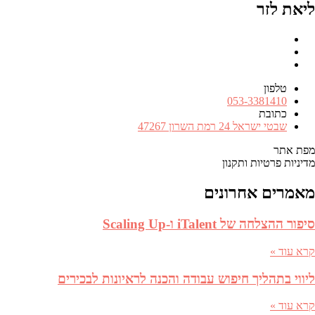
ליאת לזר
Facebook
RSS
FEED
טלפון
מספר
053-3381410
טלפון
כתובת
כתובת
שבטי ישראל 24 רמת השרון 47267
מפת אתר
מדיניות פרטיות ותקנון
מאמרים אחרונים
סיפור ההצלחה של iTalent ו-Scaling Up
קרא עוד »
ליווי בתהליך חיפוש עבודה והכנה לראיונות לבכירים
קרא עוד »