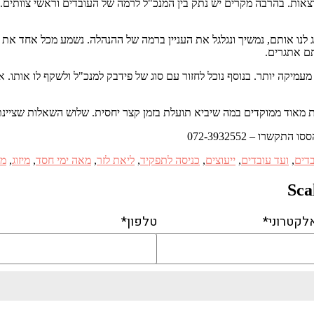
אות. בהרבה מקרים יש נתק בין המנכ"ל לרמה של העובדים וראשי צוותים. 
ג לנו אותם, נמשיך ונגלגל את העניין ברמה של ההנהלה. נשמע מכל אחד את
תם אתגרים.
עמיקה יותר. בנוסף נוכל לחזור עם סוג של פידבק למנכ"ל ולשקף לו אותו.
ו – 072-3932552
דים
,
ועד עובדים
,
ייעוצים
,
כניסה לתפקיד
,
ליאת לזר
,
מאה ימי חסד
,
מיזוג
,
מש
לקטרוני*
טלפון*