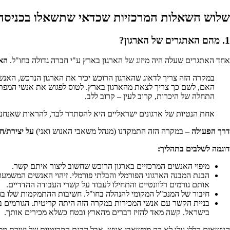
שלוש השאלות המרכזיות שכדאי שתשאלו בכניסה
1. מהם האתגרים של הארגון?
אחד האתגרים שעלה היה מיזוג של הארגון בארץ ע"י חברה גדולה בחו"ל.
האת
במקרה הזה צריך לדאוג שהארגון הרוכש יכיר את הארגון הנרכש, האנשי
האם, לשם כך צריך לצאת מהארגון בארץ. לטוס לפגוש את אנשי המפתח ב
התחלה של היכרות, קרוב לעין – קרוב ללב.
אחת הנטיות של ארגונים ישראליים היא להסתדר לבד, להראות שאנחנו י
דרך הפעולה –
במקרה הזה התמקדנו (מנהל משאבי האנוש ואני)
על יצירת/ח
דוגמה לשלבים בתהליך:
מיפוי האנשים המרכזיים בארגון הרוכש שחשוב ליצור איתם קשר.
הבנת המבנה הארגוני הפורמלי והבלתי פורמלי. זיהוי האנשים המשמעו
אותם גורמים רלוונטיים והתחילו לעבוד על קשרי העבודה ההדדיים.
חיבור של המנכ"ל המקומי להנהלה בחו"ל. חשיבות ההתמקמות שלו ב
בניית הקשר עם אנשי המכירות במקרה הזה היתה קריטית. הגורמים בא
בישראל. קשה מאד להזיז דברים מהארץ ובטח כשלא מכירים אותך.
הנושאים הללו עלו לא רק ממשאבי אנוש. אבל הבנת הקריטיות של יצירת ממש