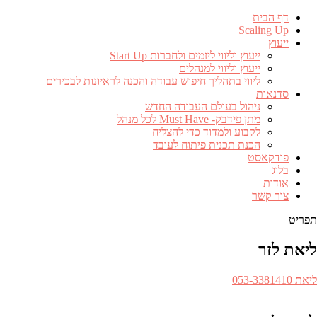
דף הבית
Scaling Up
ייעוץ
ייעוץ וליווי ליזמים ולחברות Start Up
ייעוץ וליווי למנהלים
ליווי בתהליך חיפוש עבודה והכנה לראיונות לבכירים
סדנאות
ניהול בעולם העבודה החדש
מתן פידבק- Must Have לכל מנהל
לקבוע ולמדוד כדי להצליח
הכנת תכנית פיתוח לעובד
פודקאסט
בלוג
אודות
צור קשר
תפריט
ליאת לזר
ספר
ליאת 053-3381410​
לפון