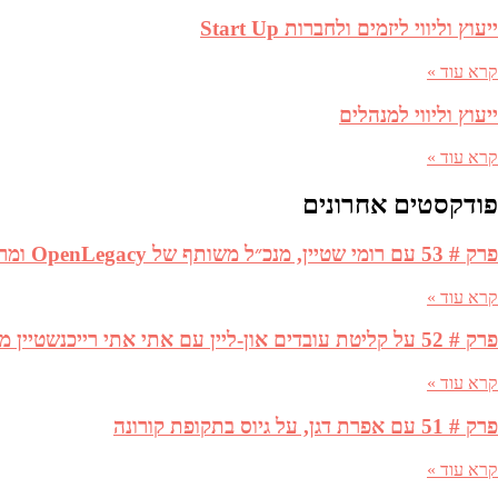
ייעוץ וליווי ליזמים ולחברות Start Up
קרא עוד »
ייעוץ וליווי למנהלים
קרא עוד »
פודקסטים אחרונים
פרק # 53 עם רומי שטיין, מנכ״ל משותף של OpenLegacy ומרים בשן, אנליסטית בקרן RDC, על בניית אסטרטגיה בסטארטאפ
קרא עוד »
פרק # 52 על קליטת עובדים און-ליין עם אתי אתי רייכנשטיין מנהלת הגיוס בטבע ולי סיני, מגייסת בכירה ב SentinelOne
קרא עוד »
פרק # 51 עם אפרת דגן, על גיוס בתקופת קורונה
קרא עוד »