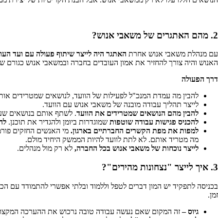
2. מהם האתגרים של משאבי אנוש?
עם מנהלת משאבי אנוש אחרת
האתגר היה לייצר שיתוף פעולה עם ועד העו
האנוש והיה צורך להחזיר את אמון העובדים בחברה ובמשאבי אנוש כגורם שי
דרך הפעולה
להבין מה עמדת המנכ"ל לפעילות של הוועד, לנושאים שמטרידים אות
לייצר תהליך עבודה מובנה של משאבי אנוש עם הוועד.
להבין מהם הנושאים שמטרידים את הוועד
. לשתף אותם בנושאים שע
להכניס פגישות עבודה שוטפות
שמוגדרות ביומן ולהגדיר את תוכנן.
לה
למפות את מפת הקשרים החברתיים בארגון.
מי האנשים החזקים פורמ
מה מטריד אותם. לא לתת לוועד להיות הממשק היחיד מולם.
לייצר נוכחות של משאבי אנוש בכל החברה,
לא רק מול מנהלים.
3. איך לייצר "נצחונות מהירים"?
בכניסה לתפקיד יש המון דברים לטפל וללמוד ובלתי אפשרי להתמודד עם הכל
זמן.
גיוס –
זה המקום שאם נעשה עבודה טובה נרכוש את ההערכה המקצועית 