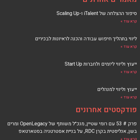
k
סיפור ההצלחה של iTalent ו-Scaling Up
קרא עוד »
ליווי בתהליך חיפוש עבודה והכנה לראיונות לבכירים
קרא עוד »
ייעוץ וליווי ליזמים ולחברות Start Up
קרא עוד »
ייעוץ וליווי למנהלים
קרא עוד »
פודקסטים אחרונים
פרק # 53 עם רומי שטיין, מנכ״ל משותף של OpenLegacy ומרים
בשן, אנליסטית בקרן RDC, על בניית אסטרטגיה בסטארטאפ
קרא עוד »