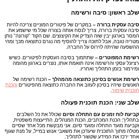
שלב ראשון: סיבה ורשימה
סיבה עסקית ברורה
–
במקרים של פיטורים המוניים צריכה להיות
סיבה עסקית ברורה, צריך לנסח אותה בצורה שכל מי שישמע את
המסר בארגון יבין שזה הצדיק את הקיצוצים. שם הקוד "קורונה" נותן
מטריה טובה, אבל לתוכה צריך להוסיף מה נגרם כתוצאה מכך ומהי
ההשפעה שהיתה לוירוס על החברה.
רשימת המפוטרים
–
שתתמוך בסיבה העסקית לפיטורים. כשיש
רציונל עסקי והרשימה אינה תואמת אותו, נוצרים בארגון מהומה
ומירמור בזמן התהליך ואחריו.
רשימת אנשים בסיכון כתוצאה מהמהלך –
הכנת רשימה של
האנשים שיהיו בסיכון לעזוב את החברה כתוצאה מהפיטורים
והכנת
תוכנית שימור
.
שלב שני: הכנת תוכנית פעולה
קביעת לוח זמנים עם התחלה וסיום
שכולל את כל השלבים
בתהליך: הכנת המכתבים, הכנת המנהלים, התייעצות משפטית,
וקביעת מועד התחלה ומועד סיום. אני מבקשת מכל אחד שסיים
מטלה מתוך התוכנית שיעדכן את משאבי אנוש במייל, על מנת שגוף
אחד ירכז את המידע שקשור לתהליך.