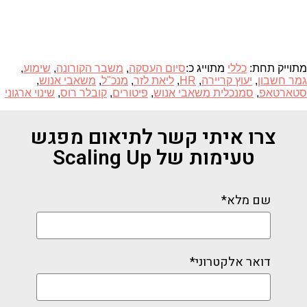
מתוייק תחת:
כללי
מתוייג כ:
סיום העסקה
,
משבר הקורונה
,
שימוע
,
גמר חשבון
,
יעוץ קריירה
,
HR
,
ליאת לזר
,
מנכ"ל
,
משאבי אנוש
,
סטארטאפ
,
סמנכלית משאבי אנוש
,
פיטורים
,
קובלר רוס
,
שינוי ארגוני
צרו איתי קשר לתיאום מפגש
טעימות של Scaling Up
שם מלא*
דואר אלקטרוני*