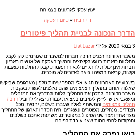
יעוץ עסקי לארגונים בצמיחה
דף הבית
»
סיום העסקה
הדרך הנכונה לבניית תהליך פיטורים
3 במאי 2020
על ידי
Liat Lazar
משבר הקורונה הכניס הרבה חברות למשברים שגורמים להן לקבל
החלטות כואבות בנוגע לקיצוצים והמשך העסקה של אנשים בארגון.
חברות אינן יכולות להתקיים ללא ההתאמות, קבלת החלטות כואבות
וקשות, קריאת המפה ויציאה לאזורים לא מוכרים.
בשבועיים האחרונים הגיעו אלי מספר שיחות טלפון מארגונים שביקשו
שאלווה אותם בתהליך הצמצומים שהם נאלצים לעשות בעקבות
משבר הקורונה. לתכנן את התהליך, ללוות ולהדריך את המנהלים
ומשאבי אנוש ולייעץ לעוזבים במציאת עבודה. יצא לי להוביל
הרבה
תהליכי צמצומים
והמשותף לאלה שעברו בשלום, יחסית, מכל
הצדדים: מנהלים, מפוטרים ונשארים, היה הסדר והארגון של התהליך
מצד אחד ומצד שני הטיפול במפוטרים. משתפת אתכם בשלבים
והנקודות להתייחסות שאני עובדת לפיהם.
בואו נפרק את התהליך