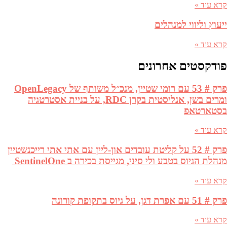
קרא עוד »
ייעוץ וליווי למנהלים
קרא עוד »
פודקסטים אחרונים
פרק # 53 עם רומי שטיין, מנכ״ל משותף של OpenLegacy
ומרים בשן, אנליסטית בקרן RDC, על בניית אסטרטגיה
בסטארטאפ
קרא עוד »
פרק # 52 על קליטת עובדים און-ליין עם אתי אתי רייכנשטיין
מנהלת הגיוס בטבע ולי סיני, מגייסת בכירה ב SentinelOne
קרא עוד »
פרק # 51 עם אפרת דגן, על גיוס בתקופת קורונה
קרא עוד »