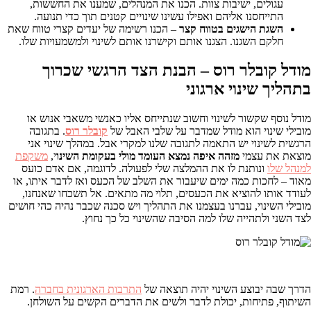
עגולים, ישיבות צוות. הכנו את המנהלים, שמענו את החששות,
התייחסנו אליהם ואפילו עשינו שינויים קטנים תוך כדי תנועה.
השגת הישגים בטווח קצר –
הכנו רשימה של יעדים קצרי טווח שאת
חלקם השגנו. הצגנו אותם וקישרנו אותם לשינוי ולמשמעויות שלו.
מודל קובלר רוס –
הבנת הצד הרגשי שכרוך
בתהליך שינוי ארגוני
מודל נוסף שקשור לשינוי וחשוב שנתייחס אליו כאנשי משאבי אנוש או
מובילי שינוי הוא מודל שמדבר על שלבי האבל של
קובלר רוס
. בתגובה
הרגשית לשינוי יש התאמה לתגובה שלנו למקרי אבל. במהלך שינוי אני
מוצאת את עצמי
מזהה איפה נמצא העומד מולי בעקומת השינו
י,
משקפת
למנהל שלו
ונותנת לו את ההמלצה שלי לפעולה. לדוגמה, אם אדם כועס
מאוד – לחכות כמה ימים שיעבור את השלב של הכעס ואז לדבר איתו, או
לעודד אותו להוציא את הכעסים, תלוי מה מתאים. אל תשכחו שאנחנו,
מובילי השינוי, עברנו בעצמנו את התהליך ויש סכנה שכבר נהיה כהי חושים
לצד השני ולתהייה שלו למה הסיבה שהשינוי כל כך נחוץ.
הדרך שבה יבוצע השינוי יהיה תוצאה של
התרבות הארגונית בחברה
. רמת
השיתוף, פתיחות, יכולת לדבר ולשים את הדברים הקשים על השולחן.