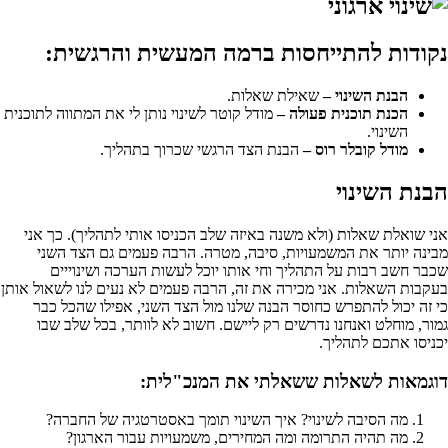
נקודות להתייחסות ברמה המעשית והרגשית:
הבנת השינוי –
שאילת שאלות.
הכנת תוכנית פעולה –
מודל קוטר לשינוי נותן לי את המתווה לתוכנית
השינוי.
מודל קובלר רוס –
הבנת הצד הרגשי שכרוך בתהליך.
הבנת השינוי
אני שואלת שאלות (ולא משנה באיזה שלב הכניסו אותי לתהליך). כך אני
מבינה יותר את המשמעויות, סיבה, מטרה. הרבה פעמים גם הצד השני
שכבר חשב רבות על התהליך וחי אותו יוכל לעשות הערכה ושינוייים
בעקבות השאלות. אני מכירה את זה, הרבה פעמים לא נעים לנו לשאול אותן
כי זה יכול להתפרש כחוסר הבנה שלנו מול הצד השני, אפילו שהכל כבר
גמור, מוחלט ואנחנו נדרשים רק ליישם. חשוב לא לוותר, בכל שלב שבו
יכניסו אתכם לתהליך.
דוגמאות לשאלות ששאלתי את המנכ"לית:
מה הסיבה לשינוי? איך השינוי תומך באסטרטגיה של החברה?
מה תהיה התרומה ומה המחירים, משמעויות עבור הארגון?