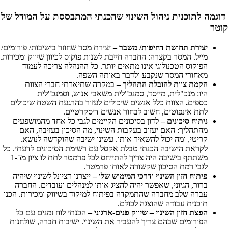
דוגמה לתוכנית ניהול השינוי שהכנתי המתבססת על המודל של
קוטר
יצירת תחושת דחיפות/ משבר –
יצירת מסר שחוזר בישיבות/ פורומים/
מייל. המסר בקצרה: החברה חייבת לשנות פוקוס לכיוון שיווק ומכירות.
הפוקוס הטכנולוגי אינו מתאים יותר. כל ההנהלה צריכה לעמוד
מאחורי המסר שנקבע ולדבר באותה השפה.
הקמת צוות להובלת התהליך –
במקרה שתיארתי חברי הצוות
היו:
מנכ"לית, מייסד, סמנכ"לית משאבי אנוש, וסמנכ"לית
כספים
.
הצוות כלל אנשים שיכולים לעזור בהרגעת השטח שיכולים
לתת אינפוטים, חשוב לבחור אנשים דיסקרטיים.
ניתוח
סיכונים –
לדון בסיכונים הקיימים לגבי כל אחד מהמושפעים
מהתהליך: האם יעזוב בעקבות השינוי, מה הסיכון בעזיבה, האם
קריטי, ומה יכול להשאיר אותו. עשינו ישיבה שהוקדשה לנושא.
לקראת הישיבה הכנתי טבלת אקסל עם רשימת הסיכונים לדעתי. כל
משתתף בישיבה היה צריך להתייחס לכל פרמטר לתת לו ציון מ1-5
לגבי רמת הסיכון שקשורה לאותו פרמטר.
פיתוח חזון השינוי ודרכי המימוש שלו –
ייצרנו רציונל לשינוי שיהיה
ברור, הגיוני, שאפשר יהיה להציג אותו למנהלים ועובדים. החברה
עברה שלב מחברה שהתמקדה בפיתוח למיקוד בשיווק ומכירות. הכנו
תוכנית עבודה שהוצגה לכולם.
הפצת חזון השינוי – שיווק פנים-ארגוני –
הכנתי לוח זמנים עם כל
הפורומים שבהם צריך להעביר את השינוי. ישיבות חברה, שולחנות