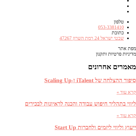
Facebook
RSS
FEED
טלפון
מספר
053-3381410
טלפון
כתובת
כתובת
שבטי ישראל 24 רמת השרון 47267
מפת אתר
מדיניות פרטיות ותקנון
מאמרים אחרונים
סיפור ההצלחה של iTalent ו-Scaling Up
קרא עוד »
ליווי בתהליך חיפוש עבודה והכנה לראיונות לבכירים
קרא עוד »
ייעוץ וליווי ליזמים ולחברות Start Up