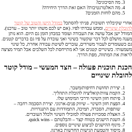
מה הסיכונים?
מה האלטרנטיבות? האם זאת הדרך היחידה?
מהם לוחות הזמנים?
אחרי שקיבלתי תשובות, פניתי להסתכל
במודל הישן והטוב של קוטר
להובלת שינויים
, וממש עבדתי לפיו. (אם יש לכם משהו יותר טוב – עדכנו).
המודל ישן אבל עושה את העבודה ועומד במבחן הזמן גם היום. הוא נותן
מענה מושלם לכל דבר שקשור בשינוי ואני עובדת על פיו גם בדברים קטנים.
גם כשעומדים לעבור משרדים, עוברים לשיטת עבודה אחרת, כל שינוי
משמעותי. בשינויים קטנים אני לא מתייחסת לכל השלבים אבל תמיד מציצה
לראות את המתווה, מפת הדרך.
הכנת תוכנית פעולה – הצד המעשי – מודל קוטר
להובלת שינויים
יצירת תחושת דחיפות/משבר.
הקמת צוות/קואליציה להובלת התהליך.
פיתוח חזון השינוי ודרכי המימוש שלו.
הפצת חזון השינוי – שיווק פנים-ארגוני. יצירת הסכמה רחבה –
שותפות, הסברה, תמיכה, התמודדות עם התנגדויות.
האצלת סמכויות פעולה למובילי השינוי ולכלל העובדים.
השגת הישגים בטווח קצר – והבלטתם – quick wins.
מינוף ההישגים לביצוע שינויים נוספים.
מיסוד והטמעת הגישות החדשות בארגון.