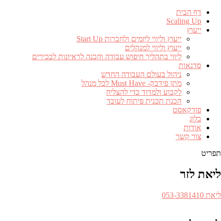
דף הבית
Scaling Up
ייעוץ
ייעוץ וליווי ליזמים ולחברות Start Up
ייעוץ וליווי למנהלים
ליווי בתהליך חיפוש עבודה והכנה לראיונות לבכירים
סדנאות
ניהול בעולם העבודה החדש
מתן פידבק- Must Have לכל מנהל
לקבוע ולמדוד כדי להצליח
הכנת תכנית פיתוח לעובד
פודקאסט
בלוג
אודות
צור קשר
תפריט
ליאת לזר
ספר
ליאת 053-3381410​
לפון