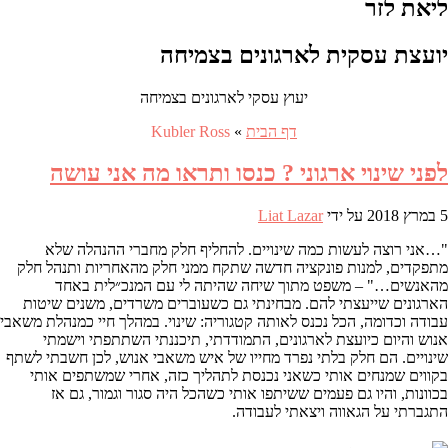
ליאת לזר
יועצת עסקית לארגונים בצמיחה
יעוץ עסקי לארגונים בצמיחה
דף הבית
»
Kubler Ross
לפני שינוי ארגוני ? כנסו ותראו מה אני עושה
5 במרץ 2018
על ידי
Liat Lazar
"…אני רוצה לעשות כמה שינויים. להחליף חלק מחברי ההנהלה שלא
מתפקדים, למנות פונקציה חדשה שתקח ממני חלק מהאחריות ותנהל חלק
מהאנשים…" – משפט מתוך שיחה שהיתה לי עם המנכ״לית באחד
הארגונים שייעצתי להם. מבחינתי גם כשעוברים משרדים, משנים שיטות
עבודה וכדומה, הכל נכנס לאותה קטגוריה: שינוי. במהלך חיי כמנהלת משאבי
אנוש והיום כיועצת לארגונים, התמודדתי, תיכננתי השתתפתי וישמתי
שינויים. הם חלק בלתי נפרד מחייו של איש משאבי אנוש, לכן חשבתי לשתף
בקווים שמנחים אותי כשאני נכנסת לתהליך כזה, אחרי שמשתפים אותי
בכוונות, והיו גם פעמים ששיתפו אותי כשהכל היה סגור וגמור, גם אז
התגברתי על הגאווה ויצאתי לעבודה.