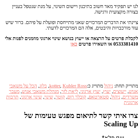
לנו יש תפקיד מאד חשוב בתיכנון ויישום השינוי, על מנת שנטפל בעניין
בצורה מקצועית ורגישה.
ציינתי את הדברים המרכזיים שאני מתייחסת ופועלת על פיהם. ברור שיש
עוד מורכבויות והיבטים, אלה הם המרכזיים לדעתי.
לקבלת פרטים על הרצאה או ייעוץ בנושא שינוי ארגוני מוזמנים לפנות אלי
0533381410 או השאירו פרטים
כאן
מתוייק תחת:
ניהול
מתוייג כ:
Kubler Ross
,
kotter
,
בלוג
,
הכל על משאבי
אנוש
,
ייעוצים
,
יעוץ
,
יעוץ ארגוני
,
ליאת לזר
,
מנהלת משאבי אנוש
,
מעבר
משרדים
,
ניהול
,
סטארטאפ
,
קובלר רוס
,
קוטר
,
שינוי
,
שינוי ארגוני
,
תרבות
ארגונית
צרו איתי קשר לתיאום מפגש טעימות של
Scaling Up
שם מלא*