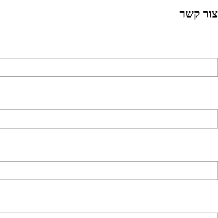
צור קשר
שם מלא (שדה חובה)
כתובת דואר אלקטרוני (שדה חובה)
מספר טלפון (שדה חובה)
באיזה נושא אתה מתעניין