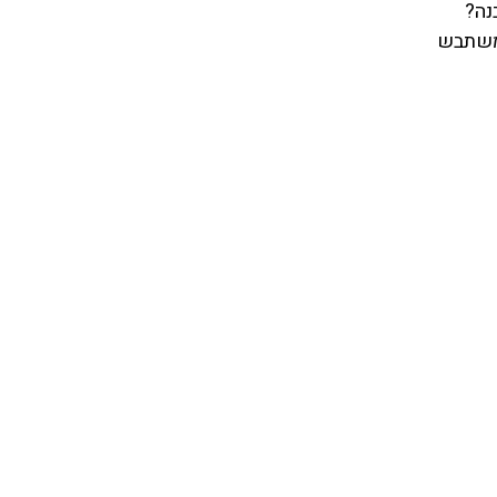
נה?
משתבש