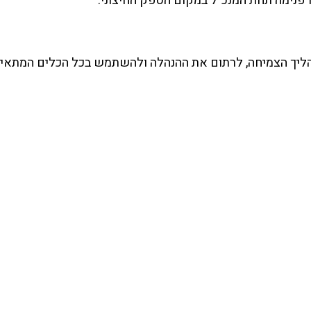
 פנימה תחת המנכ"ל במקום הספק החיצוני.
הליך הצמיחה, לרתום את ההנהלה ולהשתמש בכל הכלים המתאימ