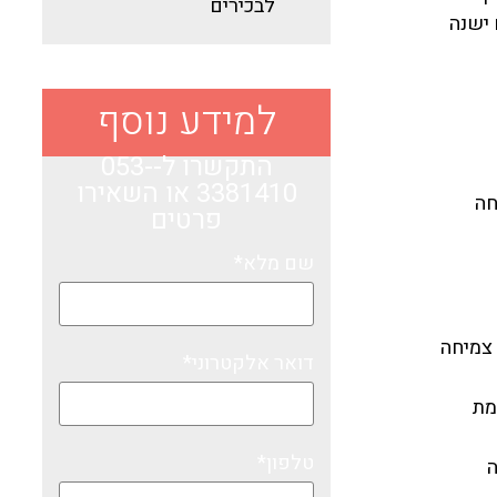
לבכירים
 פיתוח ו-CTO שבהרבה מקרים ישנה
למידע נוסף
התקשרו ל-053-
3381410​
או השאירו
חה
פרטים
שם מלא*
 צמיחה
דואר אלקטרוני*
לעומת
טלפון*
ה