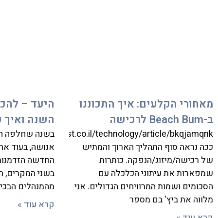
מאחורי הקלעים: איך התכוננו
היעד – להכ
ב-Beach Bum לרכישה
השנה ואיך ע
tps://www.calcalist.co.il/technology/article/bkqjamqnk
בשנה שחלפה חב
ככה נראה סוף התהליך הארוך והמתיש
אנושה, בעוד אח
של רכישה/מיזוג/הנפקה. כותרות
החדשה הזדמנות 
שמפארות את עיתוני הכלכלה עם
בשני המקרים, 
הסכומים ושמות המרוויחים הגדולים. אני
מהמנהלים הבכיר
מלווה את ביץ' בם מספר
קרא עוד »
קרא עוד »