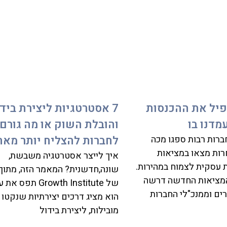
פיל את ההכנסות
7 אסטרטגיות ליצירת בידו
מדנו בו
והובלת השוק או מה גורם
ht
רות רבות ספגו מכה
לחברות להצליח יותר מאח
רות מצאו במציאות
איך לייצר אסטרטגיה משבשת,
עסקית לצמוח במהירות.
שונה,חדשנית? המאמר הזה, מתוך 
המציאות החדשה דרשה
של Growth Institute תפס
ים וממנכ"לי החברות
הוא מציג דרכים יצירתיות שנקטו 
מובילות, ליצירת בידול