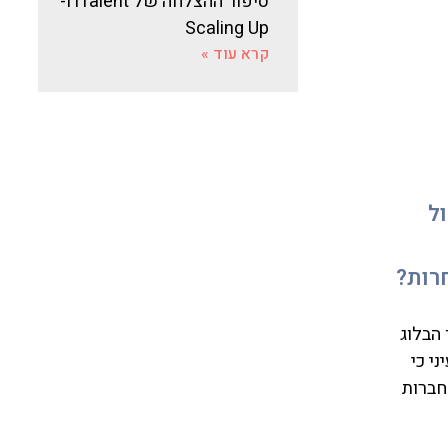
סיפור ההצלחה של iTalent ו-
Scaling Up
קרא עוד »
ל
רות?
הבלוג
 את עיני כי
חברות