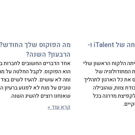
סיפור ההצלחה של iTalent ו-
מה הפוקוס שלך החודש?
הרבעון? השנה?
ת iTalent היתה הלקוח הראשון שלי
אחד הדברים החשובים לחברות ב
 המתודולוגיה של
הוא הפוקוס. לקבל החלטה על מה
Scal וגייס את כל הארגון לתהליך
ומה לא עושים. להעיז לשים בצד ר
ודת צוות, שהובילה
טובים על מנת לא לפגוע ברעיון המ
לקפיצת מדרגה בכל
שאנחנו רוצים להשיג השנה.
יים.
קרא עוד »