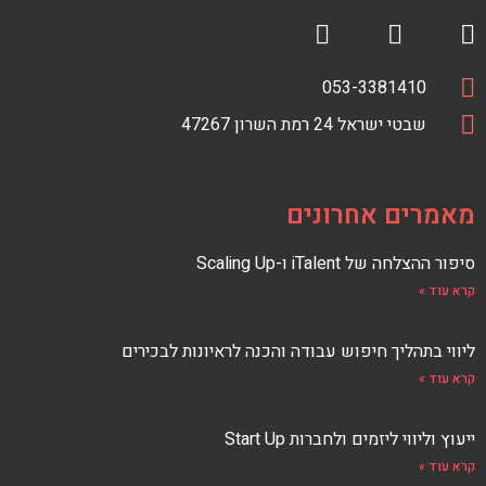
R
F
S
a
טלפון
מספר
053-3381410
S
c
כתובת
טלפון
כתובת
e
שבטי ישראל 24 רמת השרון 47267
F
E
b
E
o
D
o
מאמרים אחרונים
k
סיפור ההצלחה של iTalent ו-Scaling Up
קרא עוד »
ליווי בתהליך חיפוש עבודה והכנה לראיונות לבכירים
קרא עוד »
ייעוץ וליווי ליזמים ולחברות Start Up
קרא עוד »