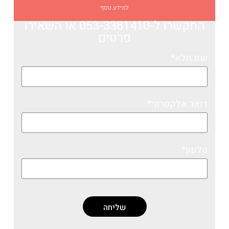
למידע נוסף
התקשרו ל-053-3381410​
או השאירו
פרטים
שם מלא*
דואר אלקטרוני*
טלפון*