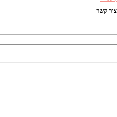
צור קשר
שם מלא (שדה חובה)
כתובת דואר אלקטרוני (שדה חובה)
מספר טלפון (שדה חובה)
באיזה נושא אתה מתעניין