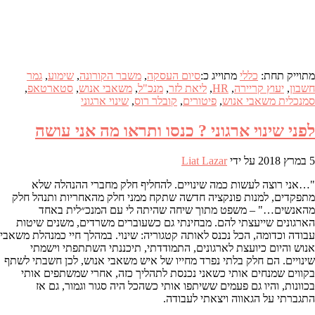
מתוייק תחת:
כללי
מתוייג כ:
סיום העסקה
,
משבר הקורונה
,
שימוע
,
גמר
חשבון
,
יעוץ קריירה
,
HR
,
ליאת לזר
,
מנכ"ל
,
משאבי אנוש
,
סטארטאפ
,
סמנכלית משאבי אנוש
,
פיטורים
,
קובלר רוס
,
שינוי ארגוני
לפני שינוי ארגוני ? כנסו ותראו מה אני עושה
5 במרץ 2018
על ידי
Liat Lazar
"…אני רוצה לעשות כמה שינויים. להחליף חלק מחברי ההנהלה שלא
מתפקדים, למנות פונקציה חדשה שתקח ממני חלק מהאחריות ותנהל חלק
מהאנשים…" – משפט מתוך שיחה שהיתה לי עם המנכ״לית באחד
הארגונים שייעצתי להם. מבחינתי גם כשעוברים משרדים, משנים שיטות
עבודה וכדומה, הכל נכנס לאותה קטגוריה: שינוי. במהלך חיי כמנהלת משאבי
אנוש והיום כיועצת לארגונים, התמודדתי, תיכננתי השתתפתי וישמתי
שינויים. הם חלק בלתי נפרד מחייו של איש משאבי אנוש, לכן חשבתי לשתף
בקווים שמנחים אותי כשאני נכנסת לתהליך כזה, אחרי שמשתפים אותי
בכוונות, והיו גם פעמים ששיתפו אותי כשהכל היה סגור וגמור, גם אז
התגברתי על הגאווה ויצאתי לעבודה.