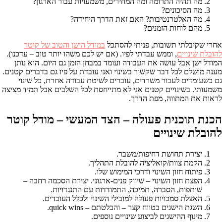
מה תהיה התרומה ומה המחירים, משמעויות עבור הארגון?
מה הסיכונים?
מה האלטרנטיבות? האם זאת הדרך היחידה?
מהם לוחות הזמנים?
אחרי שקיבלתי תשובות, פניתי להסתכל
במודל הישן והטוב של קוטר
להובלת שינויים
, וממש עבדתי לפיו. (אם יש לכם משהו יותר טוב – עדכנו).
המודל ישן אבל עושה את העבודה ועומד במבחן הזמן גם היום. הוא נותן
מענה מושלם לכל דבר שקשור בשינוי ואני עובדת על פיו גם בדברים קטנים.
גם כשעומדים לעבור משרדים, עוברים לשיטת עבודה אחרת, כל שינוי
משמעותי. בשינויים קטנים אני לא מתייחסת לכל השלבים אבל תמיד מציצה
לראות את המתווה, מפת הדרך.
הכנת תוכנית פעולה – הצד המעשי – מודל קוטר
להובלת שינויים
יצירת תחושת דחיפות/משבר.
הקמת צוות/קואליציה להובלת התהליך.
פיתוח חזון השינוי ודרכי המימוש שלו.
הפצת חזון השינוי – שיווק פנים-ארגוני. יצירת הסכמה רחבה –
שותפות, הסברה, תמיכה, התמודדות עם התנגדויות.
האצלת סמכויות פעולה למובילי השינוי ולכלל העובדים.
השגת הישגים בטווח קצר – והבלטתם – quick wins.
מינוף ההישגים לביצוע שינויים נוספים.