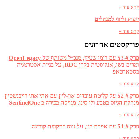
קרא עוד »
ייעוץ וליווי למנהלים
קרא עוד »
פודקסטים אחרונים
פרק # 53 עם רומי שטיין, מנכ״ל משותף של OpenLegacy
ומרים בשן, אנליסטית בקרן RDC, על בניית אסטרטגיה
בסטארטאפ
קרא עוד »
פרק # 52 על קליטת עובדים און-ליין עם אתי אתי רייכנשטיין
מנהלת הגיוס בטבע ולי סיני, מגייסת בכירה ב SentinelOne
קרא עוד »
פרק # 51 עם אפרת דגן, על גיוס בתקופת קורונה
קרא עוד »