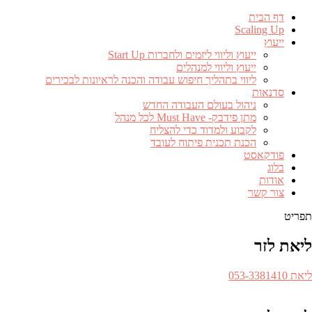
דף הבית
Scaling Up
ייעוץ
ייעוץ וליווי ליזמים ולחברות Start Up
ייעוץ וליווי למנהלים
ליווי בתהליך חיפוש עבודה והכנה לראיונות לבכירים
סדנאות
ניהול בעולם העבודה החדש
מתן פידבק- Must Have לכל מנהל
לקבוע ולמדוד כדי להצליח
הכנת תכנית פיתוח לעובד
פודקאסט
בלוג
אודות
צור קשר
תפריט
ליאת לזר
ספר
ליאת 053-3381410​
לפון