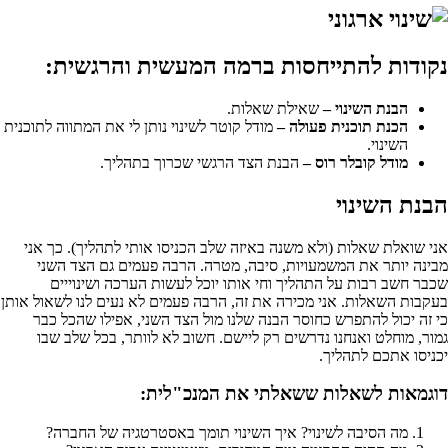
נקודות להתייחסות ברמה המעשית והרגשית:
הבנת השינוי –
שאילת שאלות.
הכנת תוכנית פעולה –
מודל קוטר לשינוי נותן לי את המתווה לתוכנית
השינוי.
מודל קובלר רוס –
הבנת הצד הרגשי שכרוך בתהליך.
הבנת השינוי
אני שואלת שאלות (ולא משנה באיזה שלב הכניסו אותי לתהליך). כך אני
מבינה יותר את המשמעויות, סיבה, מטרה. הרבה פעמים גם הצד השני
שכבר חשב רבות על התהליך וחי אותו יוכל לעשות הערכה ושינוייים
בעקבות השאלות. אני מכירה את זה, הרבה פעמים לא נעים לנו לשאול אותן
כי זה יכול להתפרש כחוסר הבנה שלנו מול הצד השני, אפילו שהכל כבר
גמור, מוחלט ואנחנו נדרשים רק ליישם. חשוב לא לוותר, בכל שלב שבו
יכניסו אתכם לתהליך.
דוגמאות לשאלות ששאלתי את המנכ"לית:
מה הסיבה לשינוי? איך השינוי תומך באסטרטגיה של החברה?