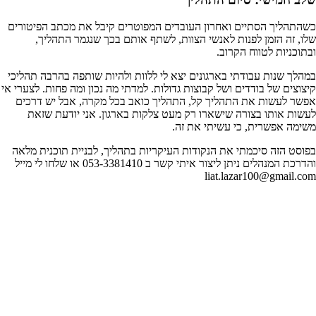
כשהתהליך הסתיים ואחרון העובדים המפוטרים קיבל את מכתב הפיטורים
שלו, זה הזמן לפנות לאנשי הצוות, לשתף אותם בכך שנגמר התהליך,
ובתוכניות לטווח הקרוב.
במהלך שנות עבודתי בארגונים יצא לי ללוות ולהיות שותפה בהרבה תהליכי
קיצוצים של בודדים ושל קבוצות גדולות. למדתי מה נכון ומה פחות. לצערי אי
אפשר לעשות את התהליך קל, התהליך כואב בכל מקרה, אבל יש דרכים
לעשות אותו בצורה שישארו רק מעט צלקות בארגון. אני יודעת שזאת
משימה אפשרית, כי עשיתי את זה.
בפוסט הזה סיכמתי את הנקודות העיקריות בתהליך, לבניית תוכנית מלאה
והדרכת המנהלים ניתן ליצור איתי קשר ב 053-3381410 או שלחו לי מייל
liat.lazar100@gmail.com