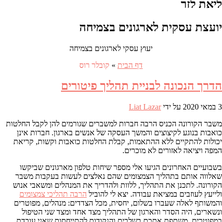
ליאת לזר
יועצת עסקית לארגונים בצמיחה
יעוץ עסקי לארגונים בצמיחה
דף הבית
»
קובלר רוס
הדרך הנכונה לבניית תהליך פיטורים
3 במאי 2020
על ידי
Liat Lazar
משבר הקורונה הכניס הרבה חברות למשברים שגורמים להן לקבל החלטות
כואבות בנוגע לקיצוצים והמשך העסקה של אנשים בארגון. חברות אינן
יכולות להתקיים ללא ההתאמות, קבלת החלטות כואבות וקשות, קריאת
המפה ויציאה לאזורים לא מוכרים.
בשבועיים האחרונים הגיעו אלי מספר שיחות טלפון מארגונים שביקשו
שאלווה אותם בתהליך הצמצומים שהם נאלצים לעשות בעקבות משבר
הקורונה. לתכנן את התהליך, ללוות ולהדריך את המנהלים ומשאבי אנוש
ולייעץ לעוזבים במציאת עבודה. יצא לי להוביל
הרבה תהליכי צמצומים
והמשותף לאלה שעברו בשלום, יחסית, מכל הצדדים: מנהלים, מפוטרים
ונשארים, היה הסדר והארגון של התהליך מצד אחד ומצד שני הטיפול
במפוטרים. משתפת אתכם בשלבים והנקודות להתייחסות שאני עובדת