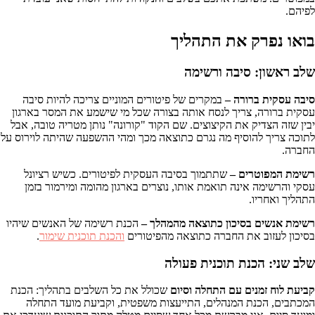
לפיהם.
בואו נפרק את התהליך
שלב ראשון: סיבה ורשימה
סיבה עסקית ברורה
–
במקרים של פיטורים המוניים צריכה להיות סיבה
עסקית ברורה, צריך לנסח אותה בצורה שכל מי שישמע את המסר בארגון
יבין שזה הצדיק את הקיצוצים. שם הקוד "קורונה" נותן מטריה טובה, אבל
לתוכה צריך להוסיף מה נגרם כתוצאה מכך ומהי ההשפעה שהיתה לוירוס על
החברה.
רשימת המפוטרים
–
שתתמוך בסיבה העסקית לפיטורים. כשיש רציונל
עסקי והרשימה אינה תואמת אותו, נוצרים בארגון מהומה ומירמור בזמן
התהליך ואחריו.
רשימת אנשים בסיכון כתוצאה מהמהלך –
הכנת רשימה של האנשים שיהיו
בסיכון לעזוב את החברה כתוצאה מהפיטורים
והכנת תוכנית שימור
.
שלב שני: הכנת תוכנית פעולה
קביעת לוח זמנים עם התחלה וסיום
שכולל את כל השלבים בתהליך: הכנת
המכתבים, הכנת המנהלים, התייעצות משפטית, וקביעת מועד התחלה