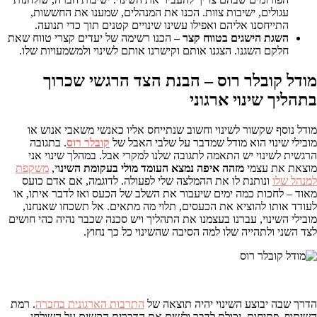
עגולים, ישיבות צוות. הכנו את המנהלים, שמענו את החששות,
התייחסנו אליהם ואפילו עשינו שינויים קטנים תוך כדי תנועה.
השגת הישגים בטווח קצר –
הכנו רשימה של יעדים קצרי טווח שאת
חלקם השגנו. הצגנו אותם וקישרנו אותם לשינוי ולמשמעויות שלו.
מודל קובלר רוס –
הבנת הצד הרגשי שכרוך
בתהליך שינוי ארגוני
מודל נוסף שקשור לשינוי וחשוב שנתייחס אליו כאנשי משאבי אנוש או
מובילי שינוי הוא מודל שמדבר על שלבי האבל של
קובלר רוס
. בתגובה
הרגשית לשינוי יש התאמה לתגובה שלנו למקרי אבל. במהלך שינוי אני
מוצאת את עצמי
מזהה איפה נמצא העומד מולי בעקומת השינו
י,
משקפת
למנהל שלו
ונותנת לו את ההמלצה שלי לפעולה. לדוגמה, אם אדם כועס
מאוד – לחכות כמה ימים שיעבור את השלב של הכעס ואז לדבר איתו, או
לעודד אותו להוציא את הכעסים, תלוי מה מתאים. אל תשכחו שאנחנו,
מובילי השינוי, עברנו בעצמנו את התהליך ויש סכנה שכבר נהיה כהי חושים
לצד השני ולתהייה שלו למה הסיבה שהשינוי כל כך נחוץ.
הדרך שבה יבוצע השינוי יהיה תוצאה של
התרבות הארגונית בחברה
. רמת
השיתוף, פתיחות, יכולת לדבר ולשים את הדברים הקשים על השולחן.