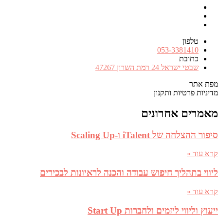
Facebook
RSS
FEED
טלפון
מספר
053-3381410
טלפון
כתובת
כתובת
שבטי ישראל 24 רמת השרון 47267
מפת אתר
מדיניות פרטיות ותקנון
מאמרים אחרונים
סיפור ההצלחה של iTalent ו-Scaling Up
קרא עוד »
ליווי בתהליך חיפוש עבודה והכנה לראיונות לבכירים
קרא עוד »
ייעוץ וליווי ליזמים ולחברות Start Up