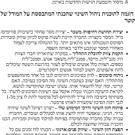
מיסוד והטמעת הגישות החדשות בארגון.
דוגמה לתוכנית ניהול השינוי שהכנתי המתבססת על המודל של
קוטר
יצירת תחושת דחיפות/ משבר –
יצירת מסר שחוזר בישיבות/ פורומים/
מייל. המסר בקצרה: החברה חייבת לשנות פוקוס לכיוון שיווק ומכירות.
הפוקוס הטכנולוגי אינו מתאים יותר. כל ההנהלה צריכה לעמוד
מאחורי המסר שנקבע ולדבר באותה השפה.
הקמת צוות להובלת התהליך –
במקרה שתיארתי חברי הצוות
היו:
מנכ"לית, מייסד, סמנכ"לית משאבי אנוש, וסמנכ"לית
כספים
.
הצוות כלל אנשים שיכולים לעזור בהרגעת השטח שיכולים
לתת אינפוטים, חשוב לבחור אנשים דיסקרטיים.
ניתוח
סיכונים –
לדון בסיכונים הקיימים לגבי כל אחד מהמושפעים
מהתהליך: האם יעזוב בעקבות השינוי, מה הסיכון בעזיבה, האם
קריטי, ומה יכול להשאיר אותו. עשינו ישיבה שהוקדשה לנושא.
לקראת הישיבה הכנתי טבלת אקסל עם רשימת הסיכונים לדעתי. כל
משתתף בישיבה היה צריך להתייחס לכל פרמטר לתת לו ציון מ1-5
לגבי רמת הסיכון שקשורה לאותו פרמטר.
פיתוח חזון השינוי ודרכי המימוש שלו –
ייצרנו רציונל לשינוי שיהיה
ברור, הגיוני, שאפשר יהיה להציג אותו למנהלים ועובדים. החברה
עברה שלב מחברה שהתמקדה בפיתוח למיקוד בשיווק ומכירות. הכנו
תוכנית עבודה שהוצגה לכולם.
הפצת חזון השינוי – שיווק פנים-ארגוני –
הכנתי לוח זמנים עם כל
הפורומים שבהם צריך להעביר את השינוי. ישיבות חברה, שולחנות