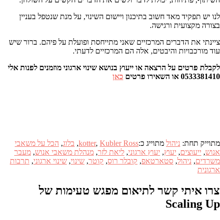
לנו יש תפקיד מאד חשוב בתיכנון ויישום השינוי, על מנת שנטפל בעניין
בצורה מקצועית ורגישה.
ציינתי את הדברים המרכזיים שאני מתייחסת ופועלת על פיהם. ברור שיש
עוד מורכבויות והיבטים, אלה הם המרכזיים לדעתי.
לקבלת פרטים על הרצאה או ייעוץ בנושא שינוי ארגוני מוזמנים לפנות אלי
0533381410 או השאירו פרטים
כאן
מתוייק תחת:
ניהול
מתוייג כ:
Kubler Ross
,
kotter
,
בלוג
,
הכל על משאבי
אנוש
,
ייעוצים
,
יעוץ
,
יעוץ ארגוני
,
ליאת לזר
,
מנהלת משאבי אנוש
,
מעבר
משרדים
,
ניהול
,
סטארטאפ
,
קובלר רוס
,
קוטר
,
שינוי
,
שינוי ארגוני
,
תרבות
ארגונית
צרו איתי קשר לתיאום מפגש טעימות של
Scaling Up