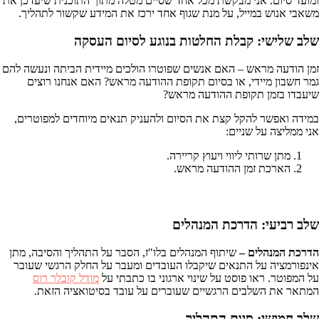
ומועד סיום. אני מבקשת מכל אחד שסיים מטלה מתוך התוכנית שיעדכן את
משאבי אנוש במייל, על מנת שגוף אחד ירכז את המידע שקשור לתהליך.
שלב שלישי: קבלת החלטות בנוגע לסיום העסקה
זמן הודעה מראש – האם אנשים שפוטרו הולכים מיידית הביתה ונעשה להם
גמר חשבון מיידי, או בסיום תקופת ההודעה מראש? האם אנחנו רוצים
שיעבדו בזמן תקופת ההודעה מראש?
במידה ואפשר להקל קצת את הסיום ולהעניק תנאים מיוחדים למפוטרים,
אני ממליצה על שניים:
מתן שרותי ליווי ויעוץ קריירה.
הארכת זמן ההודעה מראש.
שלב רביעי: הדרכת המנהלים
הדרכת המנהלים –
שיתוף המנהלים בלו"ז, הסבר על התהליך והסיבה, מתן
אינפורמציה על התנאים שיקבלו העובדים ומעבר על החלק הרגשי שעובר
על המפוטר. ראו פוסט על שינוי ארגוני בו כתבתי על
מודל קובלר רוס
המתאר את השלבים הרגשיים שעוברים על עובד בסיטואציה הזאת.
שלב חמישי: סיום התהליך