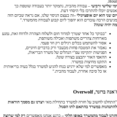
Hour.
ימי שלישי ורביעי
– עבודה מהבית, נתמקד יותר בעבודה שוטפת כך
אנשים יוכלו להתרכז בלי היסחי דעת.
יום שני הוא יום אופציונילי –
זה בעצם הניסוי שלנו, אם נראה שביום הזה
מגיעים הרבה עובדים הוא יהפוך ליום קבוע לעבודה מהמשרד."
מה יהיה שונה?
"בבוקר כל אחד יצטרך למדוד חום ולשלוח הצהרה ולדווח זאת, נמנע
מארוחות צהריים משתפות ואכילה משותפת,
אסור להשתמש בכלים רגילים רק חד פעמי.
נאבזר את המטבח פחות מבעבר ורק בדברים חיוניים,
הפגישות יתקיימו עפ"י הנהלים של משרד הבריאותֿ,
ההאפי האור יתבצע בצורה שונהֿ.
התקנו מחיצות במשרד.
מאפשרים למי שלא ירגיש בנוח להגיע למשרד בגלל בעיה בריאותית
או כל סיבה אחרת, לעבוד מהבית."
ז'אנה ברזנר, Overwolf
"התחלנו לחשוב על חזרה למשרד בתחילת מאי ו
יצרנו גם מסמך הוראות
להתנהגות במשרד בהתאם לתו הסגול
.
חזרנו לעבוד מהמשרד באופן חלקי –
כרגע אנחנו מאפשרים
רק למי שרוצה