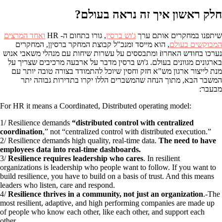
חלק ראשון איך זה נראה בעולם?
שיתפנו במחקרים אותם ערך
ג'וש ברסין
, גורו בתחום ה- HR
ואחד המרצים
המבוקשים בעולם
, הוא מייסד ומנכ"ל קבוצת המחקר ברסיןן, המחקרים
נערכו בחודש האחרוi ומתבססים על עשרות שיחות עם מנהלי משאבי אנוש
בארגונים מגוונים בעולם. ג'וש ברסין מדבר על ארבעה מרכיבים שצריך על
מנת לייצור ארגון מש"א חזק וחסין שיוכל להתמודד בצורה טובה יותר עם
המשבר הבא, מתוך הנחה שהמשברים הללו יקרו בתדירות גבוהה יתר
מבעבר:
For HR it means a Coordinated, Distributed operating model:
1/ Resilience demands
“distributed control with centralized
coordination
,” not “centralized control with distributed execution.”
2/ Resilience demands high quality, real-time data.
The need to have
employees data into real-time dashboards.
3/
Resilience requires leadership who cares
. In resilient
organizations is leadership who people want to follow. If you want to
build resilience, you have to build on a basis of trust. And this means
leaders who listen, care and respond.
4/
Resilience thrives in a community, not just an organization
.-The
most resilient, adaptive, and high performing companies are made up
of people who know each other, like each other, and support each
other