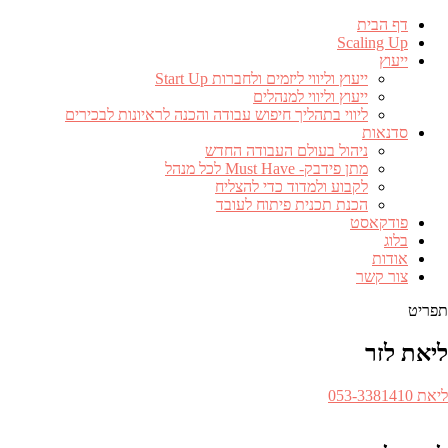
דף הבית
Scaling Up
ייעוץ
ייעוץ וליווי ליזמים ולחברות Start Up
ייעוץ וליווי למנהלים
ליווי בתהליך חיפוש עבודה והכנה לראיונות לבכירים
סדנאות
ניהול בעולם העבודה החדש
מתן פידבק- Must Have לכל מנהל
לקבוע ולמדוד כדי להצליח
הכנת תכנית פיתוח לעובד
פודקאסט
בלוג
אודות
צור קשר
תפריט
ליאת לזר
ספר
ליאת 053-3381410​
לפון