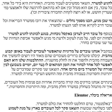
להגיע למשרד
, השאר ממשיכים לעבוד מהבית. האחריות היא בידי כל אחד,
כל עובד, בין אם הוא מנהל ובין אם לא בהתאם להרגשה שלו ולאמצעי (מי
שעדיין חושש, או לא רוצה לקחת תחבורה ציבורית וכו').
מי שכן מגיע, הכנו מסמך נהלים –
שהוצאתי את רובו ממשרד הבריאות וכל
עובד חייב לקרוא אותו לפני הגעתו למשרד.
בנוסף
כל עובד חייב לעדכן באקסל נוכחות, בנוגע לכוונתו להגיע למשר
ד
לפחות יום לפני, על מנת לעקוב ולדעת מי מגיע ולאפשר אכיפת הנחיות של
עד שני עובדים בחדר.
במקביל
אנחנו עובדים על מדיניות שתאפשר לעובדים לעבוד באופן קבוע
מהבית
. קיבלנו סיגנלים ברורים מעובדים שהם מאוד היו רוצים להמשיך את
העבודה מהבית ולהפוך את זה לחלק מהשגרה.
ההתלבטות שלנו היא האם
לאפשר לכל אחד לבחור את הזמן המתאים לו (עד יום, יומיים בשבוע) לבין
סגירה של המשרד ביום מרוכז אחד.
הוצאנו שני סקרים שמדברים על
יתרונות וחסרונות בעבודה מהבית ומה החשש העיקרי בחזרה למשרד.
בינתיים אנחנו בודקים מה קורה בחברות אחרות וגם פנימית מול העובדים,
איך זה מתנהל כשחלק במשרד וחלק מהבית, ומה היתרונות והחסרונות."
אריאלה ביכלר, Elemtor
"באלמנטור, טרם החלטנו להחזיר את כולם למשרד.
לפני כשלושה שבועות
הוצאנו סקר לכל העובדים בארץ על מנת לשמוע