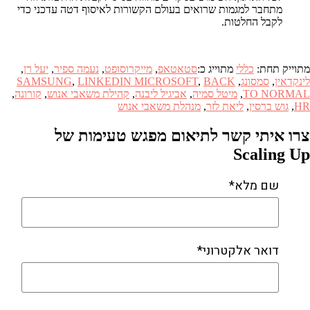
מתחבר למגמות שרואים בעולם הקשורות לאיסוף דטה עדכני כדי
לקבל החלטות.
מתוייק תחת:
כללי
מתוייג כ:
סטאטאפ
,
מייקרוסופט
,
נעמה ספיר
,
יעל רן
,
לינקדאין
,
סמסונג
,
BACK
,
LINKEDIN MICROSOFT
,
SAMSUNG
TO NORMAL
,
מיטל סמיה
,
אביגיל ליבנה
,
קהילת משאבי אנוש
,
קורונה
,
HR
,
גוש ברסין
,
ליאת לזר
,
מנהלת משאבי אנוש
צרו איתי קשר לתיאום מפגש טעימות של
Scaling Up
שם מלא*
דואר אלקטרוני*