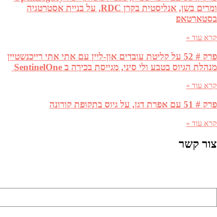
ומרים בשן, אנליסטית בקרן RDC, על בניית אסטרטגיה
בסטארטאפ
קרא עוד »
פרק # 52 על קליטת עובדים און-ליין עם אתי אתי רייכנשטיין
מנהלת הגיוס בטבע ולי סיני, מגייסת בכירה ב SentinelOne
קרא עוד »
פרק # 51 עם אפרת דגן, על גיוס בתקופת קורונה
קרא עוד »
צור קשר
שם מלא (שדה חובה)