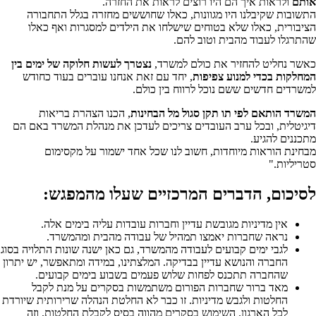
אותם
ולראות איך הם היו רוצים לראות את החזרה.
התשובות שקיבלנו היו מגוונות, כאלו שחוששים מחזרה בגלל התחבורה
הציבורית, כאלו שלא בטוחים שישלחו את הילדים למסגרות ואף כאלו
שהתרגלו לעבוד מהבית וטוב להם.
כאשר נחליט להחזיר את כולם למשרד,
נצטרך לעשות חלוקה של ימים בין
המחלקות בכדי למנוע צפיפות
, יחד עם זאת אנחנו עוברים בעוד כחודש
למשרדים חדשים ששם נוכל לרווח בין כולם.
המשרד הותאם לפי תו תקן סגול מל הבחינות
, הכנו הצהרת בריאות
דיגיטלית, ובכל ערב העובדים צריכים לעדכן את מנהלת המשרד באם הם
מתכננים להגיע.
מבחינת הוראות מיוחדות, חשוב לנו שכל אחד ישמור על מקסימום
סטריליות."
לסיכום, הדברים המרכזיים שעלו מהמפגש:
אין מדיניות מגובשת עדיין וחברות עובדות עליה בימים אלה.
נראה שחברות יאמצו תמהיל של עבודה מהבית ומהמשרד.
לגבי ימים קבועים לעבודה מהמשרד, גם כאן ישנה שונות התלויה בסוג
החברה והנושא עדיין בבדיקה. המלצתינו, במידה ומתאפשר, יש יתרון
שהחברה תתכנס לפחות שלוש פעמים בשבוע בימים קבועים.
מאד ברור שחברות הפורום משתמשות בסקרים על מנת לקבל
החלטות ולגבש מדיניות. זו כבר לא החלטת הנהלה שרירותית שיורדת
לכל הארגון. השימוש בסקרים מהווה בסיס לקבלת החלטות. וזה