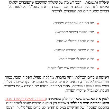
שאלות ותשובות
– הכנו רשימה של שאלות שחשבנו שהעובדים ישאלו
ואפשר לתת עליהן מענה מראש. המטרה היא שהמנכ"ל יוכל לענות על
דברים שמטרידים את העובדים. לדוגמה:
מה הסיבה שהחברה נמכרת?
מתי בפועל השינוי מתרחש?
האם התפקיד שלי ישתנה?
האם מיקום החברה ישתנה?
האם יהיה לי מנהל אחר?
האם השכר והתנאים שלי ישתנו?
רשימת עובדים
הכוללת: וותק בחברה, מחלקה, מנהל, תפקיד, שכר, כמות
ושווי מניות/אופציות, תנאים אחרים. סימנו מי העובדים הקריטיים לתהליך,
בחצי שנה / שנה / שנתיים, אחרי המכירה. כתבנו מה הסיבה שהם חשובים.
העברנו למנכ"ל שיוסיף הערות.
לסמן את האנשים שלא יהיו חלק מהמכירה
ו
החברה תיאלץ להיפרד מהם
.
הצענו חבילת סיום הכוללת
: הארכת זמן הודעה מראש מעבר להתחייבות
בהסכם העסקה, של חודשיים במקום חודש. לעובדים מעל גיל 40, הצענו