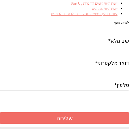
ייעוץ וליווי ליזמים ולחברות Start Up
ייעוץ וליווי למנהלים
ליווי בתהליך חיפוש עבודה והכנה לראיונות לבכירים
למידע נוסף
התקשרו ל-053-3381410​
או השאירו פרטים
שם מלא*
דואר אלקטרוני*
טלפון*