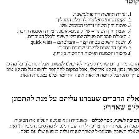
קוטר
יצירת תחושת דחיפות/משבר.
הקמת צוות/קואליציה להובלת התהליך.
פיתוח חזון השינוי ודרכי המימוש שלו.
הפצת חזון השינוי – שיווק פנים-ארגוני. יצירת הסכמה רחבה.
האצלת סמכויות פעולה למובילי השינוי ולכלל העובדים.
השגת הישגים בטווח קצר – והבלטתם – quick wins.
מינוף ההישגים לביצוע שינויים נוספים.
מיסוד והטמעת הגישות החדשות בארגון.
הרבה מהדברים שהמודל מציין לא יכולנו לעשות. אבל הסתכלנו על מה כן
אפשר. נכון, זה לא אידיאלי, אבל במקום להתחפר ולחשוב על מה לא טוב
צריך להסתכל קדימה ולראות איפה התרומה שלנו במסגרת הזאת.
אלה הדברים שעבדנו עליהם על מנת להתכונן
ליום שאחרי:
הסיבה לשינוי, מסר לכולם
– כשעמית ואני נפגשנו העלינו את הסיבות
למכירה. עמית היתה צריכה לחדד עם המנכ"ל: מה סיבת המכירה? זאת
שאלה חשובה שהמנכ״ל יצטרך לענות עליה במפגש שלו עם כולם.