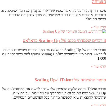
הצמיחה
פיטר דרוקר, גורו בניהול, אמר שכמו שצווארי הבקבוק הם תמיד למעלה , גם
בחברות, אתגרים ארגוניים בד"כ מצביעים על צורך לבחון את הדברים
ברמת ההנהלה
קרא עוד »
4 דברים שלמדתי בכנס של Scaling Up בדאלאס
חזרתי מהכנס של Scaling Up בדאלאס עם המון תובנות ומחשבות שרצות
לי בראש. הכנס מיועד ליועצים של Scaling Up ובנוסף להם השתתפו בו גם
1,000
קרא עוד »
סיפור ההצלחה של iTalent ו-Scaling Up
חברת iTalent היתה הלקוח הראשון שלי שבחר ליישם את המתודולוגיה של
Scaling Up וגייס את כל הארגון לתהליך של מחוייבות ועבודת צוות,
שהובילה לתוצאות שיא ולקפיצת מדרגה בכל הפרמטרים העסקיים.
קרא עוד »