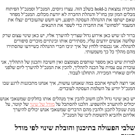
החברה נמצאת ב-hold בשלב הזה. עצרו גיוסים, המנכ"ל וסמנכ"ל הפיתוח
מבלים המון זמן בחו"ל והנהלת החברה לא יודעת מכלום. המנכ"ל מפחד
שאם ישתפו את ההנהלה העסקה תיפגע, ויש חשש שהעובדים ינצלו את
המעמד "לסחוט" את החברה כדי לשפר את התנאים.
ברור לנו שיש כאן אירוע גדול שצריך להיערך אליו, יש כאן שינוי עצום שרק
שלושה אנשים יודעים עליו, מסתירים אותו ובינתיים מוכרים סיפורים
להנהלה. אני נכנסתי ללחץ של איך יגיבו חברי ההנהלה כשיידעו שהסתירו
מהם מהלך כל כך משמעותי.
למרות שיש כאן מספר שותפים מצומצם ואין חשיבה ותכנון של התהליך, אני
עובדת עם עמית על הכנה לתהליך, להכין את המנכ"ל להיערך ליום שלפני
וליום שאחרי המכירה. התחלנו לעבוד.
אני רוצה לשתף אתכם במה שאנחנו עושות, איך אנחנו מתכוננות לרגע שבו
המנכ"ל יודיע על השלמת העסקה לעובדים.
יש כאן שינוי גדול ולכן חשוב להבין איך מנהלים אותו בחלקים שמשאבי אנוש
יכולים להתערב ולהשפיע. הלכנו להסתכל על
מודל של שינוי
של קוטר, על
מנת שנוכל לתכנן ולהבין מהם הדברים שמשאבי אנוש יכולים להיערך
אליהם ולהביא לתשומת ליבו של המנכ"ל.
שלבי הפעולה בתיכנון והובלת שינוי לפי מודל