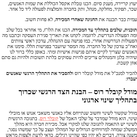
יעוץ קריירה, מענק סיום. הכנו טבלת אקסל הכוללת את שמות האנשים,
שכר, תפקיד, מחלקה, מנהל, ותק בחברה והמלצות לפעולה ליד כל אחד.
עמית כבר תכננה את
החגיגה שאחרי המכירה
, לא פחות חשוב.
תוכנית, שלבים בתהליך עד המכירה.
הכנו את הלו"ז, מי אחראי בכל שלב
ומה הפעולה הנדרשת. לדוגמה: לקחנו את תאריך סגירת העסקה וכתבנו מה
הפעולות הנדרשות אחרי, כמו פגישה עם ההנהלה, עדכון ראשי צוותים
ואח"כ עדכון של כל החברה. מה המסר שיועבר בפגישות הללו. סימנו את
האנשים שצריך לקיים איתם פגישות אישיות ומתי. באופן כללי ברור לנו
שיהיה בלגן והמנהלים צריכים להיות עסוקים בלתת תשובות ולהיות גם סתם
אוזן קשבת.
להכיר למנכ"ל את מודל קובלר רוס ו
להסביר את התהליך הרגשי שאנשים
יעברו
:
מודל קובלר רוס –
הבנת הצד הרגשי שכרוך
בתהליך שינוי ארגוני
מודל שקשור לשינוי וחשוב שנתייחס אליו כאנשי משאבי אנוש או מובילי
שינוי, הוא מודל שמדבר על שלבי האבל של
קובלר רוס
. בתגובה הרגשית
לשינוי יש התאמה לתגובה שלנו למקרי אבל. מכירת חברה היא מהלך
המשלב שמחה למרוויחים הגדולים של המהלך ועצב על כך שמשהו נסגר,
משנה צורה, דברים לא יהיו כפי שהיינו רגילים. כדאי לדעת ולצפות מראש