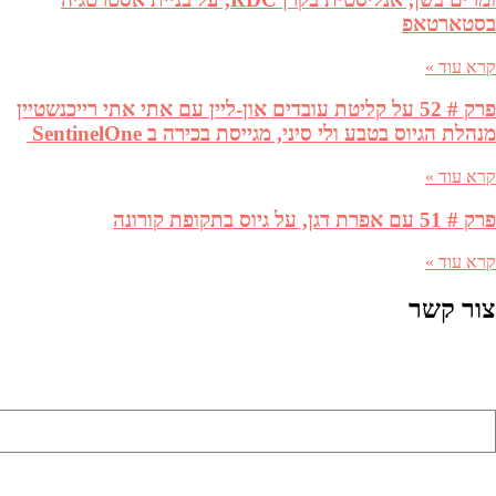
בסטארטאפ
קרא עוד »
פרק # 52 על קליטת עובדים און-ליין עם אתי אתי רייכנשטיין
מנהלת הגיוס בטבע ולי סיני, מגייסת בכירה ב SentinelOne
קרא עוד »
פרק # 51 עם אפרת דגן, על גיוס בתקופת קורונה
קרא עוד »
צור קשר
שם מלא (שדה חובה)