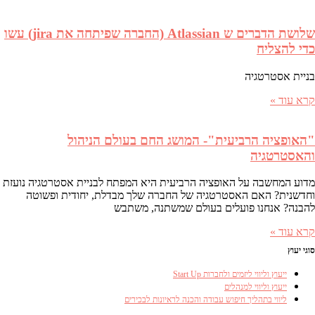
שלושת הדברים ש Atlassian (החברה שפיתחה את jira) עשו
כדי להצליח
בניית אסטרטגיה
קרא עוד »
"האופציה הרביעית"- המושג החם בעולם הניהול
והאסטרטגיה
מדוע המחשבה על האופציה הרביעית היא המפתח לבניית אסטרטגיה נועזת
וחדשנית? האם האסטרטגיה של החברה שלך מבדלת, יחודית ופשוטה
להבנה? אנחנו פועלים בעולם שמשתנה, משתבש
קרא עוד »
סוגי יעוץ
ייעוץ וליווי ליזמים ולחברות Start Up
ייעוץ וליווי למנהלים
ליווי בתהליך חיפוש עבודה והכנה לראיונות לבכירים