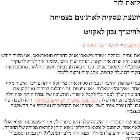
ליאת לזר
יועצת עסקית לארגונים בצמיחה
להיערך נכון לאקזיט
דף הבית
»
להיערך נכון לאקזיט
את עמית, מנהלת משרד ומשאבי אנוש בחברת סטארטאפ, אני מלווה חודש
וחצי. היא יצרה איתי קשר. רצתה יעוץ אישי, ללמוד איך לגדול לתפקיד
סמנכ"לית משאבי אנוש. כבר מצאה חן בעיני: חושבת הלאה, מתכננת את
הקריירה שלה קדימה, אקטיבית ורוצה ללמוד.
בסוף פגישת ההיכרות עמית סגרה איתי מיד ולא היתה צריכה אישור מאף
אחד. ״איך זה?״ שאלתי. ״אני נפגשת עם מנהלות בכירות ואין להן את
הביטחון שלך לסגור בלי לקבל אישור״. התשובה של עמית היתה שזה חלק
מתקציב הפיתוח שלה.
לכל עובד בחברה יש תקציב פיתוח
, היא חשבה שזה
נכון לה ויצרה איתי קשר. אהבתי את ההחלטיות ואהבתי את ההשקעה
בעצמה.
בפגישת העבודה הראשונה שלנו היא סיפרה לי, אחרי שנשבעתי שלא אגלה
לאף אחד, שהמנכ"ל נמצא בתהליכי משא ומתן לקראת מכירה של החברה.
מי בחברה יודע על המהלך הענק הזה מלבד המנכ"ל? רק עמית וסמנכ"ל
הפיתוח.