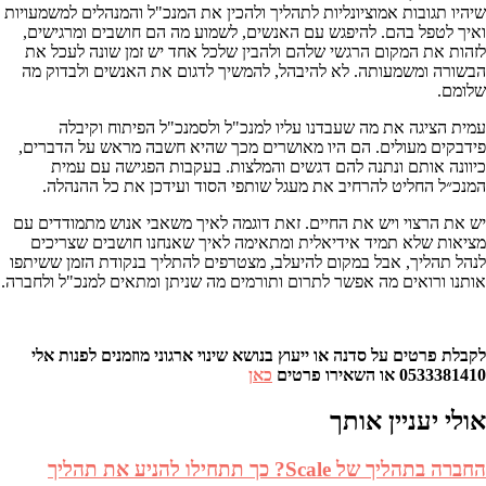
שיהיו תגובות אמוציונליות לתהליך ולהכין את המנכ"ל והמנהלים למשמעויות
ואיך לטפל בהם. להיפגש עם האנשים, לשמוע מה הם חושבים ומרגישים,
לזהות את המקום הרגשי שלהם ולהבין שלכל אחד יש זמן שונה לעכל את
הבשורה ומשמעותה. לא להיבהל, להמשיך לדגום את האנשים ולבדוק מה
שלומם.
עמית הציגה את מה שעבדנו עליו למנכ"ל ולסמנכ"ל הפיתוח וקיבלה
פידבקים מעולים. הם היו מאושרים מכך שהיא חשבה מראש על הדברים,
כיוונה אותם ונתנה להם דגשים והמלצות. בעקבות הפגישה עם עמית
המנכ״ל החליט להרחיב את מעגל שותפי הסוד ועידכן את כל ההנהלה.
יש את הרצוי ויש את החיים. זאת דוגמה לאיך משאבי אנוש מתמודדים עם
מציאות שלא תמיד אידיאלית ומתאימה לאיך שאנחנו חושבים שצריכים
לנהל תהליך, אבל במקום להיעלב, מצטרפים להתליך בנקודת הזמן ששיתפו
אותנו ורואים מה אפשר לתרום ותורמים מה שניתן ומתאים למנכ"ל ולחברה.
לקבלת פרטים על סדנה או ייעוץ בנושא שינוי ארגוני מוזמנים לפנות אלי
0533381410 או השאירו פרטים
כאן
אולי יעניין אותך
החברה בתהליך של Scale? כך תתחילו להניע את תהליך