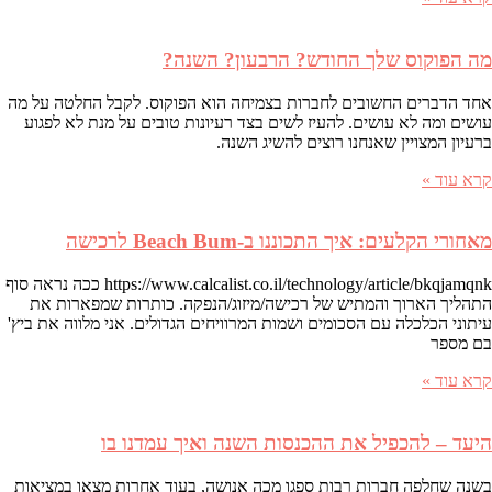
מה הפוקוס שלך החודש? הרבעון? השנה?
אחד הדברים החשובים לחברות בצמיחה הוא הפוקוס. לקבל החלטה על מה
עושים ומה לא עושים. להעיז לשים בצד רעיונות טובים על מנת לא לפגוע
ברעיון המצויין שאנחנו רוצים להשיג השנה.
קרא עוד »
מאחורי הקלעים: איך התכוננו ב-Beach Bum לרכישה
https://www.calcalist.co.il/technology/article/bkqjamqnk ככה נראה סוף
התהליך הארוך והמתיש של רכישה/מיזוג/הנפקה. כותרות שמפארות את
עיתוני הכלכלה עם הסכומים ושמות המרוויחים הגדולים. אני מלווה את ביץ'
בם מספר
קרא עוד »
היעד – להכפיל את ההכנסות השנה ואיך עמדנו בו
בשנה שחלפה חברות רבות ספגו מכה אנושה, בעוד אחרות מצאו במציאות