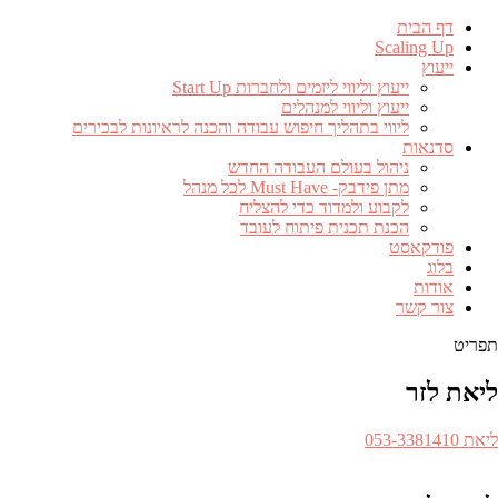
דף הבית
Scaling Up
ייעוץ
ייעוץ וליווי ליזמים ולחברות Start Up
ייעוץ וליווי למנהלים
ליווי בתהליך חיפוש עבודה והכנה לראיונות לבכירים
סדנאות
ניהול בעולם העבודה החדש
מתן פידבק- Must Have לכל מנהל
לקבוע ולמדוד כדי להצליח
הכנת תכנית פיתוח לעובד
פודקאסט
בלוג
אודות
צור קשר
תפריט
ליאת לזר
ספר
ליאת 053-3381410​
לפון