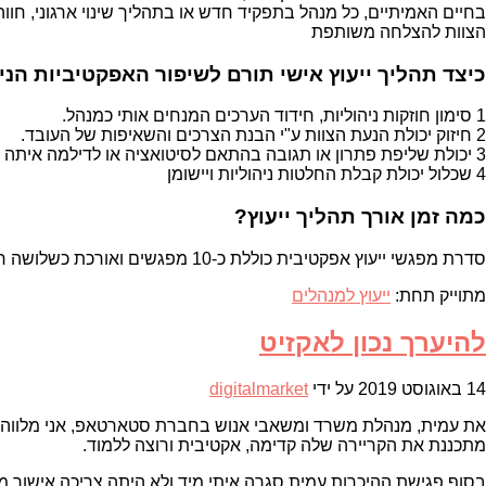
בחיים האמיתיים, כל מנהל בתפקיד חדש או בתהליך שינוי ארגוני, חוו
הצוות להצלחה משותפת
כיצד תהליך ייעוץ אישי תורם לשיפור האפקטיביות הני
1 סימון חוזקות ניהוליות, חידוד הערכים המנחים אותי כמנהל.
2 חיזוק יכולת הנעת הצוות ע"י הבנת הצרכים והשאיפות של העובד.
3 יכולת שליפת פתרון או תגובה בהתאם לסיטואציה או לדילמה איתה מתמודד המנהל.
4 שכלול יכולת קבלת החלטות ניהוליות ויישומן
כמה זמן אורך תהליך ייעוץ?
סדרת מפגשי ייעוץ אפקטיבית כוללת כ-10 מפגשים ואורכת כשלושה חודשים
מתוייק תחת:
ייעוץ למנהלים
להיערך נכון לאקזיט
14 באוגוסט 2019
על ידי
digitalmarket
את עמית, מנהלת משרד ומשאבי אנוש בחברת סטארטאפ, אני מלווה חוד
מתכננת את הקריירה שלה קדימה, אקטיבית ורוצה ללמוד.
בסוף פגישת ההיכרות עמית סגרה איתי מיד ולא היתה צריכה אישור מ