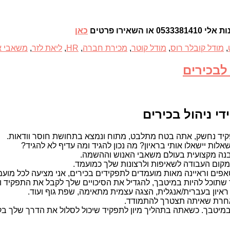
ירו פרטים
כאן
,
מודל קובלר רוס
,
מודל קוטר
,
מכירת חברה
,
HR
,
ליאת לזר
,
משאבי א
 לבכירים
י ניהול בכירים
יד נחשק, אתה בטח מתלבט, מתוח ונמצא בתחושת חוסר וודאות.
ות יישאלו אותי בראיון? מה נכון להגיד ומה עדיף לא להגיד?
 והבנה מקצועית בעולם משאבי האנוש וההשמה.
 מקום העבודה לשאיפות ולרצונות שלך כמועמד.
פים וראיינה מאות מועמדים לתפקידים בכירים, אני מציעה לכל מועמד 
שתוכל להיות במיטבך, להגדיל את הסיכויים שלך לקבל את התפקיד וג
איון בעברית/אנגלית, הצגה עצמית מתאימה, שפת גוף ועוד.
ה אחרת שאיתה תצטרך להתמודד.
טבך. כשאתה בתהליך מיון לתפקיד שיכול לסלול את הדרך שלך בקריי