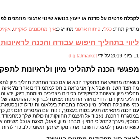
לקבלת פרטים על סדנה או ייעוץ בנושא שינוי ארגוני מוזמנים לפנות אלי 0533381410 או השא
מתוייק תחת:
כללי
,
פיתוח ארגוני
מתוייג כ:
איך מתכוננים לאקזיט
,
אקזיט
ליווי בתהליך חיפוש עבודה והכנה לראיונות
11 ביוני 2019
על ידי
digitalmarket
מפגשי הכנה לתהליכי מיון ולראיונות לתפקיד
כשאתה מחפש את התפקיד הבא או אם כבר התחלת תהליך מיון לתפק
מה הצד השני חושב? איך אני נראה ביחס למתמודדים אחרים? איזה שאל
תהליכי מיון וראיונות לתפקידים בכירים מצריכים מיומנות, דיוק, ידע
תהליכי מיון הם הדדיים וזוהי הזדמנות מצוינת לבחון את ההתאמה של
כמי שהובילה תהליכי מיון כאלה בחברות בינלאומיות גדולות ובסטארטא
עם הכנה מתאימה תגיע בטוח בעצמך, נינוח ועם המסרים הנכונים, כך 
במסגרת ההכנה, נעבוד על העצמת החוזקות והיכולות שלך כמתמודד, ר
בנוסף, ניערך לתהליכי המיון- מבחני מיון, פאנל, מצגת או כל משימ
כשאתה נערך למצגת חשובה אתה מקדיש זמן ותשומת לב כדי להיות במי
לאיזה סוג תפקידים מתאים הייעוץ?