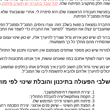
שזה חלק מתקציב הפיתוח שלה.
לכל עובד בחברה יש תקציב פיתוח
, 
בפגישת העבודה הראשונה שלנו היא סיפרה לי, אחרי שנשבעתי שלא 
עמית וסמנכ"ל הפיתוח.
החברה נמצאת ב-hold בשלב הזה. עצרו גיוסים, המ
שהעובדים ינצלו את המעמד "לסחוט" את החברה כדי לשפר את התנא
ברור לנו שיש כאן אירוע גדול שצריך להיערך אליו, יש כאן שינוי עצום
שהסתירו מהם מהלך כל כך משמעותי.
למרות שיש כאן מספר שותפים מצומצם ואין חשיבה ותכנון של התהליך,
אני רוצה לשתף אתכם במה שאנחנו עושות, איך אנחנו מתכוננות לרגע
יש כאן שינוי גדול ולכן חשוב להבין איך מנהלים אותו בחלקים שמשאב
יכולים להיערך אליהם ולהביא לתשומת ליבו של המנכ"ל.
שלבי הפעולה בתיכנון והובלת שינוי לפי מו
יצירת תחושת דחיפות/משבר.
הקמת צוות/קואליציה להובלת התהליך.
פיתוח חזון השינוי ודרכי המימוש שלו.
הפצת חזון השינוי – שיווק פנים-ארגוני. יצירת הסכמה רחב
האצלת סמכויות פעולה למובילי השינוי ולכלל העובדים.