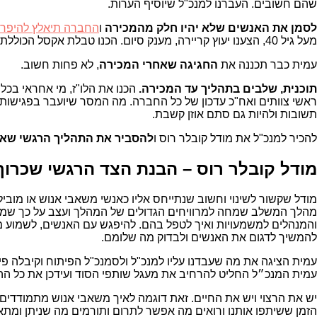
שהם חשובים. העברנו למנכ"ל שיוסיף הערות.
לסמן את האנשים שלא יהיו חלק מהמכירה
ו
החברה תיאלץ להיפר
מעל גיל 40, הצענו יעוץ קריירה, מענק סיום. הכנו טבלת אקסל הכוללת את שמות האנשים, שכר, תפקיד, מחלקה, מנהל, ותק בחברה והמלצות לפעולה ליד כל אחד.
עמית כבר תכננה את
החגיגה שאחרי המכירה
, לא פחות חשוב.
תוכנית, שלבים בתהליך עד המכירה.
הכנו את הלו"ז, מי אחראי בכ
ראשי צוותים ואח"כ עדכון של כל החברה. מה המסר שיועבר בפגישות הל
תשובות ולהיות גם סתם אוזן קשבת.
להכיר למנכ"ל את מודל קובלר רוס ו
להסביר את התהליך הרגשי שאנ
מודל קובלר רוס –
הבנת הצד הרגשי שכרוך ב
מודל שקשור לשינוי וחשוב שנתייחס אליו כאנשי משאבי אנוש או מובי
מהלך המשלב שמחה למרוויחים הגדולים של המהלך ועצב על כך שמשהו נ
והמנהלים למשמעויות ואיך לטפל בהם. להיפגש עם האנשים, לשמוע מ
להמשיך לדגום את האנשים ולבדוק מה שלומם.
עמית הציגה את מה שעבדנו עליו למנכ"ל ולסמנכ"ל הפיתוח וקיבלה פ
עמית המנכ״ל החליט להרחיב את מעגל שותפי הסוד ועידכן את כל הה
יש את הרצוי ויש את החיים. זאת דוגמה לאיך משאבי אנוש מתמודדי
הזמן ששיתפו אותנו ורואים מה אפשר לתרום ותורמים מה שניתן ומתא