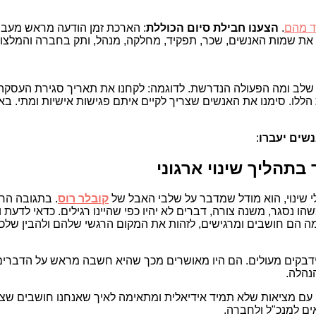
ד מהם
.
הצענו חבילת סיום הכוללת
: הארכת זמן הודעה מראש מעבר
ל שלב ומה הפעולה הנדרשת. לדוגמה: לקחנו את תאריך סגירת העסקה 
לו. סימנו את האנשים שצריך לקיים איתם פגישות אישיות ומתי. באופ
שים יעברו
:
תהליך שינוי ארגוני
לי שינוי, הוא מודל שמדבר על שלבי האבל של
קובלר רוס
. בתגובה הר
סגר, משנה צורה, דברים לא יהיו כפי שהיינו רגילים. כדאי לדעת ול
ה הם חושבים ומרגישים, לזהות את המקום הרגשי שלהם ולהבין שלכל
ידבקים מעולים. הם היו מאושרים מכך שהיא חשבה מראש על הדברים,
נהלה.
ם עם מציאות שלא תמיד אידיאלית ומתאימה לאיך שאנחנו חושבים שצ
ים למנכ"ל ולחברה.