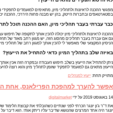
מפגשי ההכנה לראיונות ולתהליכי מיון, מתאימים למועמדים לתפקידי ני
בסטארטאפים ובחברות הייטק, בהן יש מבנה פחות היררכי, ההכנה יכ
כבר עברתי בעבר תהליכי מיון, האם ההכנה תוכל לתרו
ההכנה לראיונות ולתהליכי מיון יכולה להכין אותך לתקופה של חיפוש עב
גם אם עברת בעבר תהליכים מהסוג הזה, יש מגוון רחב מאוד של תהליכ
הניסיון המקצועי שלי מאפשר לי להכין אותך למגוון רחב של תהליכי מ
באיזה שלב בתהליך המיון כדאי להתחיל את הייעוץ?
ניתן להתחיל את הייעוץ בשלב חיפוש העבודה ובמקרה הזה אכין אותך ל
הייעוץ מתאים גם למועמד לתפקיד שזומן לתהליך מיון והוא רוצה להיע
מתוייק תחת:
ייעוץ למנהלים
אפשר להערך למהפכת הפרילאנס, אחת המ
14 באוגוסט 2019
על ידי
digitalmarket
את ד"ר ג'ון יונגר הכרתי לפני שנתיים כשהובלתי את קבוצת הלימוד 
יונגר היה אחד המרצים שהנושא שדיבר עליו ריתק אותי. הוא דיבר על