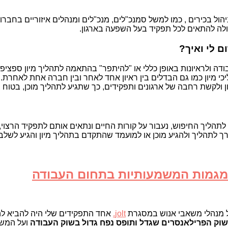
הול בכירים , כמו למשל סמנכ"לים, מנכ"לים ומנהלים איזוריים בחברו
ולה להתאים לכל תפקיד בעל השפעה בארגון.
ם לי ואיך?
ודה ולראיונות באופן כללי או "להיתפר" בהתאמה לתהליך מיון ספציפי 
י מיון כמו גם הבדלים בין ראיון אחד לאחר ובין חברה אחת לאחרת.
יון ולקשת רחבה של ארגונים ותפקידים, כך שתגיע לתהליך מוכן, בטוח
תהליך החיפוש, נעבור על קורות החיים ונתאים אותם לתפקיד הרצוי, 
רך לתהליך ולהגיע מוכן או למועמד שהתקדם בתהליך מיון והגיע לשלב
גמות המשמעותיות בתחום העבודה
של מנהלי משאבי אנוש במסגרת
jolt.
אחד התפקידים שלי היה להביא להם
שוק הפרילאנסרים שגדל ותופס נפח גדול
בשוק העבודה
ועל המשמע