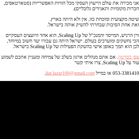
אני מכירה את עולם הייעוץ העסקי מכל הזויות האפשרייות (סטארטאפים,
חברות מקומיות ותאגידים גלובליים).
שיטה מקצועית ומוכחת כזו, אין ולא היתה בארץ.
זאת אחת הסיבות שבחרתי להשיק אותה בישראל.
ורן הרניש, המייסד והמנכ"ל של Scaling Up, הוא אחד היועצים העסקיים
הכי נחשקים ומוערכים בעולם. ישראל היתה גם עבורו יעד חשוב במיוחד,
לכן הוא תמך באופן אישי בהשקת הפעילות של Scaling Up בישראל.
צפו בסרטון,
אם אתם מנהלים ארגון בשלב של צמיחה ומעניין אתכם לשמוע
עוד על Scaling Up, צרו איתי קשר
053-3381410 או במייל
liat.lazar100@gmail.com
.