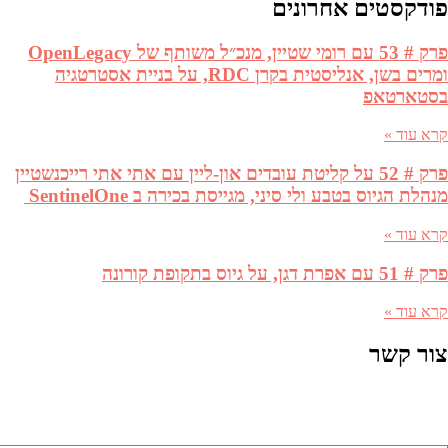
פודקסטים אחרונים
פרק # 53 עם רומי שטיין, מנכ״ל משותף של OpenLegacy
ומרים בשן, אנליסטית בקרן RDC, על בניית אסטרטגיה
בסטארטאפ
קרא עוד »
פרק # 52 על קליטת עובדים און-ליין עם אתי אתי רייכנשטיין
מנהלת הגיוס בטבע ולי סיני, מגייסת בכירה ב SentinelOne
קרא עוד »
פרק # 51 עם אפרת דגן, על גיוס בתקופת קורונה
קרא עוד »
צור קשר
שם מלא (שדה חובה)