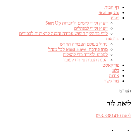
דף הבית
Scaling Up
ייעוץ
ייעוץ וליווי ליזמים ולחברות Start Up
ייעוץ וליווי למנהלים
ליווי בתהליך חיפוש עבודה והכנה לראיונות לבכירים
סדנאות
ניהול בעולם העבודה החדש
מתן פידבק- Must Have לכל מנהל
לקבוע ולמדוד כדי להצליח
הכנת תכנית פיתוח לעובד
פודקאסט
בלוג
אודות
צור קשר
תפריט
ליאת לזר
ספר
ליאת 053-3381410​
לפון