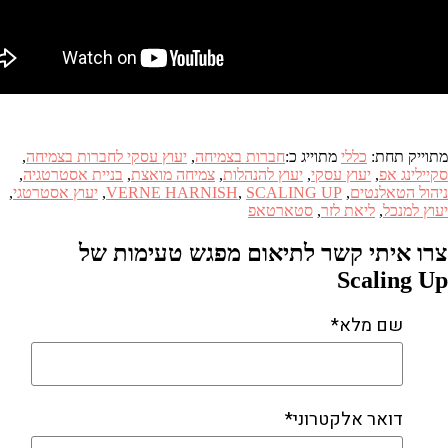
מתוייק תחת:
כללי
מתוייג כ:
חברות בצמיחה
,
יעוץ עסקי לחברות בצמיחה
,
סקיילינג אפ
,
יעוץ עסקי
,
יעוץ להנהלות
,
צמיחה מואצת
,
בניית אסטרטגיה
,
ניהול הטאלנטים
,
SCALING UP
,
VERNE HARNISH
,
יעוץ אסטרטגי
,
יעוץ למנכל
,
ליאת לזר
,
סטארטאפ
צרו איתי קשר לתיאום מפגש טעימות של
Scaling Up
שם מלא*
דואר אלקטרוני*