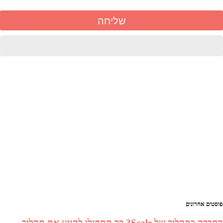
יאת
זר
פייסבוק
פוסטים אחרונים
החברה בתהליך של Scale? כך תתחילו להניע את תהליך