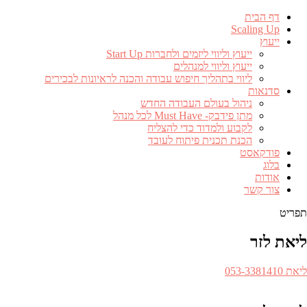
דף הבית
Scaling Up
ייעוץ
ייעוץ וליווי ליזמים ולחברות Start Up
ייעוץ וליווי למנהלים
ליווי בתהליך חיפוש עבודה והכנה לראיונות לבכירים
סדנאות
ניהול בעולם העבודה החדש
מתן פידבק- Must Have לכל מנהל
לקבוע ולמדוד כדי להצליח
הכנת תכנית פיתוח לעובד
פודקאסט
בלוג
אודות
צור קשר
תפריט
ליאת לזר
ספר
ליאת 053-3381410​
לפון