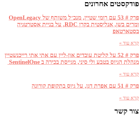
פודקסטים אחרונים
פרק # 53 עם רומי שטיין, מנכ״ל משותף של OpenLegacy
ומרים בשן, אנליסטית בקרן RDC, על בניית אסטרטגיה
בסטארטאפ
קרא עוד »
פרק # 52 על קליטת עובדים און-ליין עם אתי אתי רייכנשטיין
מנהלת הגיוס בטבע ולי סיני, מגייסת בכירה ב SentinelOne
קרא עוד »
פרק # 51 עם אפרת דגן, על גיוס בתקופת קורונה
קרא עוד »
צור קשר
שם מלא (שדה חובה)