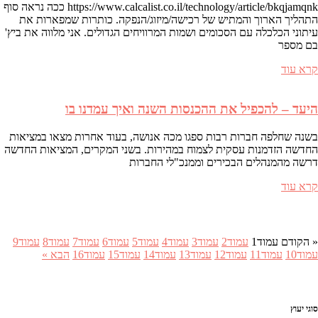
https://www.calcalist.co.il/technology/article/bkqjamqnk ככה נראה סוף
התהליך הארוך והמתיש של רכישה/מיזוג/הנפקה. כותרות שמפארות את
עיתוני הכלכלה עם הסכומים ושמות המרוויחים הגדולים. אני מלווה את ביץ'
בם מספר
קרא עוד
היעד – להכפיל את ההכנסות השנה ואיך עמדנו בו
בשנה שחלפה חברות רבות ספגו מכה אנושה, בעוד אחרות מצאו במציאות
החדשה הזדמנות עסקית לצמוח במהירות. בשני המקרים, המציאות החדשה
דרשה מהמנהלים הבכירים וממנכ"לי החברות
קרא עוד
« הקודם
עמוד
1
עמוד
2
עמוד
3
עמוד
4
עמוד
5
עמוד
6
עמוד
7
עמוד
8
עמוד
9
עמוד
10
עמוד
11
עמוד
12
עמוד
13
עמוד
14
עמוד
15
עמוד
16
הבא »
סוגי יעוץ