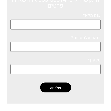
פרטים
שם מלא*
דואר אלקטרוני*
טלפון*