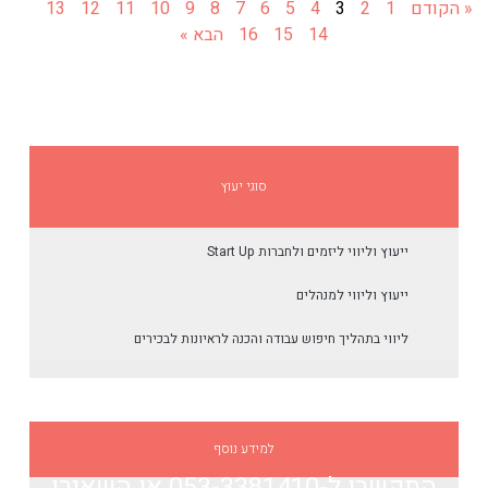
« הקודם
1
2
3
4
5
6
7
8
9
10
11
12
13
14
15
16
הבא »
סוגי יעוץ
ייעוץ וליווי ליזמים ולחברות Start Up
ייעוץ וליווי למנהלים
ליווי בתהליך חיפוש עבודה והכנה לראיונות לבכירים
למידע נוסף
התקשרו ל-053-3381410​
או השאירו