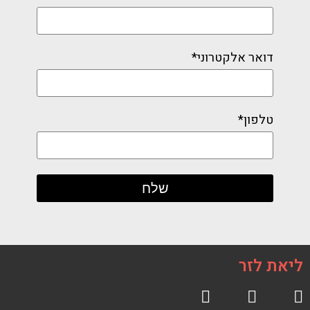
דואר אלקטרוני*
טלפון*
ליאת לזר
R
F