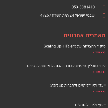
S
a
טלפון
מספר
053-3381410
S
c
כתובת
טלפון
כתובת
e
שבטי ישראל 24 רמת השרון 47267
F
E
b
E
o
D
o
מאמרים אחרונים
k
סיפור ההצלחה של iTalent ו-Scaling Up
קרא עוד »
ליווי בתהליך חיפוש עבודה והכנה לראיונות לבכירים
קרא עוד »
ייעוץ וליווי ליזמים ולחברות Start Up
קרא עוד »
ייעוץ וליווי למנהלים