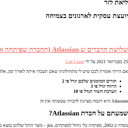
ליאת לזר
יועצת עסקית לארגונים בצמיחה
שלושת הדברים ש Atlassian (החברה שפיתחה את jira) עשו כדי להצליח
25 בפברואר 2021
על ידי
Liat Lazar
אם הייתי אומרת לכם שיש לי מתודולוגיה שאם תעבדו איתה לאורך זמן, אלה
תזרים המזומנים שלכם יגדל פי 2
הרווח יגדל פי 3
הערכת השווי תגדל פי 10
Atlassian היא דוגמה מצוינת לחברה שעשתה את זה
שמעתם על חברת Atlassian?
נוסדה ב-2002, מפתחת כלי ניהול למפתחים, jira – מוצר הדגל שלהם נמצא בשימוש של כמעט כל קבוצת פיתוח. ב-2005 כשהיו 50 עובדים, התחילו ליישם את