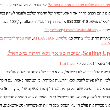
מה הבידול שלכם מחברות אחרות בתחום
?
האסטרטגיה של אטלסיאן – רכישה,
אם אתם רוצים לחדד את האסטרטגיה של החברה שלכם ולעבור לשחק במגרש 
לתיאום פגישה 053-3381410 או יצירת קשר במייל liat.lazar100@gmail,com
מתוך –
https://usefyi.com/atlassian-history/
מתוייק תחת:
כללי
מתוייג כ:
אטלסיאן
,
ATLASSIAN
,
יעוץ עסקי לחברות ב
ארגוני
Scaling Up, שיטה כזו אין ולא היתה בישראל!
14 בינואר 2021
על ידי
Liat Lazar
כמעט הכל כבר יש לנו בישראל, שהיא מרכז של צמיחה וחדשנות עולמית.
לכן, זה לא פשוט להביא לכאן חדשנות אמיתית, כזו שמשנה באמת, עם הוכ
כנראה שזו הסיבה שאני כל כך מתרגשת לקראת ההשקה של Scaling Up בישראל, שזאת השיטה המוכחת בעולם לייעוץ עסקי, שיטה המאפשרת לארגונים לעשות סקייל, כלומר לצמוח צמיחה מואצת בהצלחה.
החלטתי להשיק את השיטה בישראל כי אני מאמינה שיש התאמה מדוייקת לצר
אני מכירה את עולם הייעוץ העסקי מכל הזויות האפשרייות (סטארטאפים, חבר