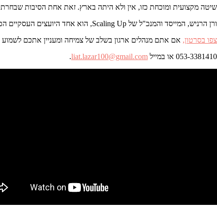
שיטה מקצועית ומוכחת כזו, אין ולא היתה בארץ. זאת אחת הסיבות שבחרת
ורן הרניש, המייסד והמנכ"ל של Scaling Up, הוא אחד היועצים העסקיים הכי נחשקים ומוערכים בעולם. ישראל היתה גם עבורו יעד חשוב במיוחד, לכן הוא תמך באופן אישי בהשקת הפעילות של Scaling Up בישראל.
צפו בסרטון,
אם אתם מנהלים ארגון בשלב של צמיחה ומעניין אתכם לשמוע עוד על Scaling Up, צרו 
053-3381410 או במייל
liat.lazar100@gmail.com
.