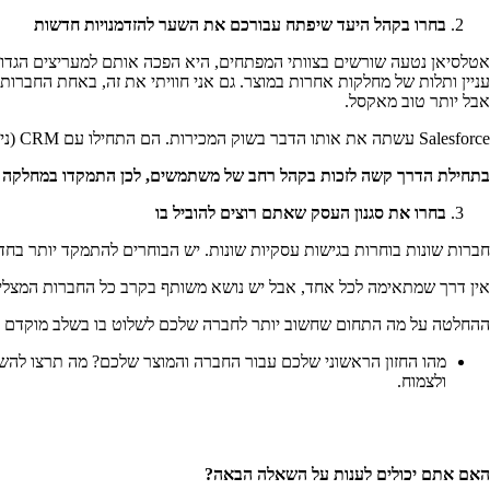
בחרו בקהל היעד שיפתח עבורכם את השער להזדמנויות חדשות
אטלסיאן נטעה שורשים בצוותי המפתחים, היא הפכה אותם למעריצים הגדול
עניין ותלות של מחלקות אחרות במוצר. גם אני חוויתי את זה, באחת החברות 
אבל יותר טוב מאקסל.
Salesforce עשתה את אותו הדבר בשוק המכירות. הם התחילו עם CRM (ניהול קשרי לקוחות) בלבד וננעלו בתוך צוותי מכירות. זכייה במחלקה אחת היא המפתח למשחק הארוך בארגון.
בתחילת הדרך קשה לזכות בקהל רחב של משתמשים, לכן התמקדו במחלקה 
בחרו את סגנון העסק שאתם רוצים להוביל בו
חברות שונות בוחרות בגישות עסקיות שונות. יש הבוחרים להתמקד יותר בחד
אין דרך שמתאימה לכל אחד, אבל יש נושא משותף בקרב כל החברות המצליחות
ההחלטה על מה התחום שחשוב יותר לחברה שלכם לשלוט בו בשלב מוקדם הי
ולצמוח.
האם אתם יכולים לענות על השאלה הבאה
?