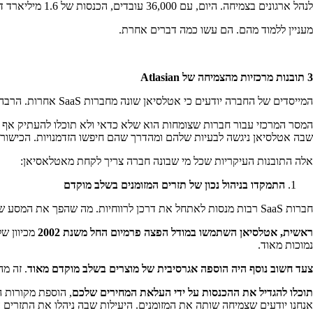
לנהל ארגונים בצמיחה. היום, עם 36,000 עובדים, הכנסות של 1.6 מיליארד דולר ושווי שוק של 34 מיליארד דולר, הם ממשיכים לעבוד עם התשתיות שבנו לפי המתודולוגיה של SCALING UP.
מעניין ללמוד מהם. הם עשו כמה דברים אחרת.
3
תובנות מרכזיות מהצמיחה של
Atlasian
המייסדים של החברה יודעים כי אטלסיאן שונה מחברות SaaS אחרות. הרבה מההחלטות שלהם היו לא שגרתיות וספציפיות לאילוצים שהם התמודדו איתם.
המסר המרכזי עבור חברות שצומחות הוא שלא כדאי ולא תוכלו להעתיק אף
שבה אטלסיאן ניגשה לבעיות שלהם ומהדרך שהם חיפשו הזדמנויות. הכישור
אלה התובנות העיקריות שכל מי שבונה חברה צריך לקחת מאטלאסיאן:
התמקדו בניהול נכון של תזרים המזומנים בשלב מוקדם
חברות SaaS רבות מנסות לאתחל את דרכן לרווחיות. מה שהפך את המסע של אטלסיאן לכל כך ייחודי – וכל כך מוצלח – הוא שהם היו חלוצים בהרבה דרכים חסרות תקדים לעשות זאת.
ראשית, אטלסיאן השתמשו במודל הפצה פרמיום החל משנת 2002
מכיוון ש
נמוכות מאוד.
צעד חשוב נוסף היה הוספה אגרסיבית של מוצרים בשלב מוקדם מאוד
. זה מ
תוכלו להגדיל את ההכנסות על ידי העלאת המחירים שלכם
, הוספת מקורות 
אנחנו יודעים שצמיחה שותה את המזומנים. היעילות שבה ניהלו את התזרים