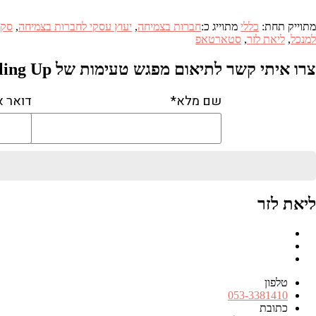
מתוייק תחת:
כללי
מתוייג כ:
חברות בצמיחה
,
יעוץ עסקי לחברות בצמיחה
,
סקי
למנכל
,
ליאת לזר
,
סטארטאפ
צרו איתי קשר לתיאום מפגש טעימות של Scaling Up
שם מלא*
דואר א
ליאת לזר
Facebook
RSS
FEED
טלפון
מספר
053-3381410
טלפון
כתובת