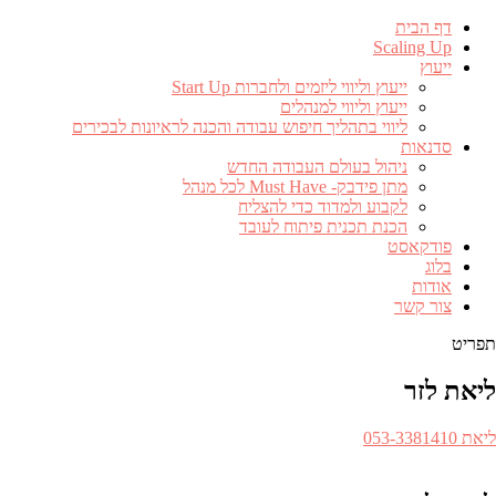
דף הבית
Scaling Up
ייעוץ
ייעוץ וליווי ליזמים ולחברות Start Up
ייעוץ וליווי למנהלים
ליווי בתהליך חיפוש עבודה והכנה לראיונות לבכירים
סדנאות
ניהול בעולם העבודה החדש
מתן פידבק- Must Have לכל מנהל
לקבוע ולמדוד כדי להצליח
הכנת תכנית פיתוח לעובד
פודקאסט
בלוג
אודות
צור קשר
תפריט
ליאת לזר
ספר
ליאת 053-3381410​
לפון