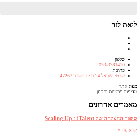
ליאת לזר
Facebook
RSS
FEED
טלפון
מספר
053-3381410
טלפון
כתובת
כתובת
שבטי ישראל 24 רמת השרון 47267
מפת אתר
מדיניות פרטיות ותקנון
מאמרים אחרונים
סיפור ההצלחה של iTalent ו-Scaling Up
קרא עוד »