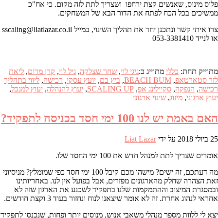
פלוס מינוס, שאנשים קצת ירחפו ושצריך לתת לזה מקום. כי אח"כ
ממשיכים בכל הכח לפתח את הדור הבא של המשחקים.
צרו איתי קשר ונתכנן יחד את תהליך השינוי, במייל sscaling@liatlazar.co.il
או לנייד 053-3381410
מתוייק תחת:
כללי
מתוייג כ:
גיגי לוי
,
שחר שצלקה
,
גיל לוי
,
קרן מרום
,
ליאת
לזר סטארטאפ
,
BEACH BUM
,
ביץ בם
,
יועץ עסקי
,
רכישה
,
ליווי בתהליך
רכישה
,
הנפקה
,
סקיילינג אפ
,
SCALING UP
,
יעוץ להנהלה
,
יעוץ למנכל
,
יעוץ ארגוני
,
מיזוג
,
שינוי ארגוני
האם באמת יש לנו 100 ימי חסד בכניסה לתפקיד?
25 ביולי 2018
על ידי
Liat Lazar
אומרים שצריך לתת למנהל חדש את 100 ימי החסד שלו.
מה דעתכם, זה ישים? מישהו מכם קיבל 100 ימי חסד כפי שמומלץ? מניסיוני
זאת הצהרה שחלק מהארגונים מפזרים, אבל בפועל אין לנו. באחריותינו
ובמסגרת המיצוב וההתמקמות שלנו בתפקיד לשכנע את הארגון שזה לא
אחראי לנהוג אחרת. זה לא אומר שיצאנו לנוח ונחזור בעוד 3 וקצת חודשים.
יצא לי ללוות מספר מנהלי משאבי אנוש, מנוסים יותר ופחות, שנכנסו לתפקיד