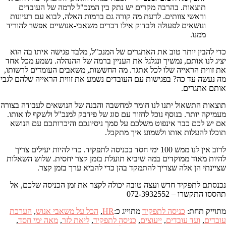
תוצאות. בהרבה מקרים יש נתק בין המנכ"ל לרמה של העובדים
וראשי צוותים. לדעת מה קורה גם ברמות האלה, לבוא עם רעיונות
ונושאים לפעולה ולבדוק אילו דברים משאבי-אנושיים אפשר להוריד
ממנו.
כדי להבין יותר טוב את האתגרים של המנכ"ל, מלבד פגישה איתו בה הוא
יציג לנו אותם, נמשיך ונגלגל את העניין ברמה של ההנהלה. נשמע מכל אחד
את זווית הראייה שלו לכל אתגר. מה החששות, משאבים העומדים לרשותו,
מה נעשה עד כה? בפגישות עם העובדים נשמע את זווית הראייה שלהם לגבי
אותם אתגרים.
תוצאות התשאול יתנו לנו חומר למחשבה והבנה של הנושאים לעבודה בצורה
מעמיקה יותר. בנוסף נוכל לחזור עם סוג של פידבק למנכ"ל ולשקף לו אותו.
אם יש לכם כבר אינפוט משלכם על סמך ניסיונכם והיכרותכם עם הנושא
תוכלו להעלות אותו ולשמוע איך מתקבל.
לרוב אין לנו ממש 100 ימי חסד בכניסה לתפקיד. כדי להיות יעילים צריך
להיות מאוד ממוקדים במה שיביא תועלת בזמן קצר יחסית. שלוש השאלות
שציינתי הן אלה שצריך להתמקד בהן כדי להביא ערך בזמן קצר.
נכנסתם לתפקיד חדש ועצה טובה יכולה לקצר את זמן הכניסה שלכם, אל
תהססו התקשרו – 072-3932552
מתוייק תחת:
כניסה לתפקיד
מתוייג כ:
HR
,
הכל על משאבי אנוש
,
הערכת
עובדים
,
ועד עובדים
,
ייעוצים
,
כניסה לתפקיד
,
ליאת לזר
,
מאה ימי חסד
,