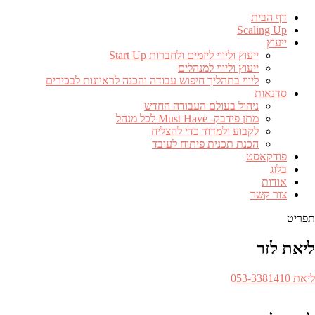
דף הבית
Scaling Up
ייעוץ
ייעוץ וליווי ליזמים ולחברות Start Up
ייעוץ וליווי למנהלים
ליווי בתהליך חיפוש עבודה והכנה לראיונות לבכירים
סדנאות
ניהול בעולם העבודה החדש
מתן פידבק- Must Have לכל מנהל
לקבוע ולמדוד כדי להצליח
הכנת תכנית פיתוח לעובד
פודקאסט
בלוג
אודות
צור קשר
תפריט
ליאת לזר
ספר
ליאת 053-3381410​
לפון