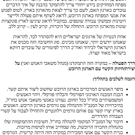
מפתח המחזיקים בידע ייחודי צריך להתמקד בהבנה של איך הדברים
עובדים בארגון האם, לשם כך צריך לצאת מהארגון בארץ. לטוס לפגוש
את אנשי המפתח בארגון הרוכש, לדאוג לשתף איתם פעולה וליייצר
רוטינות וממשקי עבודה שוטפים. במקביל לדאוג שיגיעו לארץ פונקציות
שונות מהארגון הרוכש. התחלה של היכרות, קרוב לעין – קרוב ללב.
אחת הנטיות של ארגונים ישראליים היא להסתדר לבד, להראות
שאנחנו יודעים יותר, שאנחנו מבינים. סוג החשיבה הזה מכניס את
הארגון הישראלי לבידוד ואח"כ הדרך לפיטורים של עובדים דווקא
בישראל מאוד קצרה.
דרך הפעולה –
במקרה הזה התמקדנו (מנהל משאבי האנוש ואני)
על
יצירת/חיזוק הקשר עם הארגון הרוכש
.
דוגמה לשלבים בתהליך:
מיפוי האנשים המרכזיים בארגון הרוכש שחשוב ליצור איתם קשר.
הבנת המבנה הארגוני הפורמלי והבלתי פורמלי. זיהוי האנשים
המשמעותיים בחו"ל בכל תחום. נעזרנו באנשי משאבי אנוש בחו"ל,
בהיכרויות של המנכ"ל וההנהלה עם גורמים בארגון הרוכש. האנשים
בארץ יצרו קשר עם אותם גורמים רלוונטיים והתחילו לעבוד על קשרי
העבודה ההדדיים.
חיבור של המנכ"ל המקומי להנהלה בחו"ל. חשיבות ההתמקמות שלו
בהנהלת החברה הרוכשת, מה שמחייב אותו לטיסות מרובות.
בניית הקשר עם אנשי המכירות במקרה הזה היתה קריטית. הגורמים