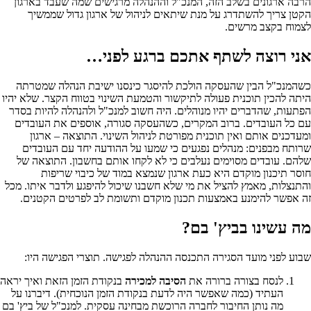
הרבה ארגונים בשלב הזה, המנכ"ל וההנהלה מרגישים שמה שעבד בארגון
הקטן צריך להשתדרג על מנת שיתאים לניהול של ארגון גדול שממשיך
לצמוח בקצב מרשים.
אני רוצה לשתף אתכם ברגע לפני…
כשהמנכ"ל הבין שהעסקה הולכת להיסגר כינסנו ישיבת הנהלה שמטרתה
היתה להכין תוכנית פעולה לתיקשור והטמעת השינוי בטווח הקצר. שלא יהיו
הפתעות, שהדברים יהיו מנוהלים. היה חשוב למנכ"ל ולהנהלה להיות בסדר
עם כל העובדים. ברוב המקרים, כשהעסקה סגורה, אוספים את העובדים
ומעדכנים אותם ואין תוכנית מפורטת לניהול השינוי. התוצאה – ארגון
שרותח מבפנים: מנהלים נפגעים כי שמעו על ההודעה יחד עם העובדים
שלהם. עובדים מסוימים נעלבים כי לא לקחו אותם בחשבון. התוצאה של
חוסר תיכנון מוקדם היא כעת ארגון שנמצא במוד של כיבוי שריפות
והתנצלות, מאמץ להציל את מי שלא חשבנו שיכול להיפגע ולדבר איתו. מכל
זה אפשר להימנע באמצעות תכנון מוקדם ותשומת לב לפרטים הקטנים.
מה עשינו בביץ' בם?
שבוע לפני מועד הסגירה התכנסה ההנהלה לפגישה. תוצרי הפגישה היו:
לנסח בצורה ברורה את
הסיבה למכירה
בנקודת הזמן הזאת ואיך יראה
העתיד (כמה שאפשר היה לדעת בנקודת הזמן הנוכחית). דיברנו על
מה נותן החיבור לחברה הרוכשת מבחינה עסקית. למנכ"ל של ביץ' בם