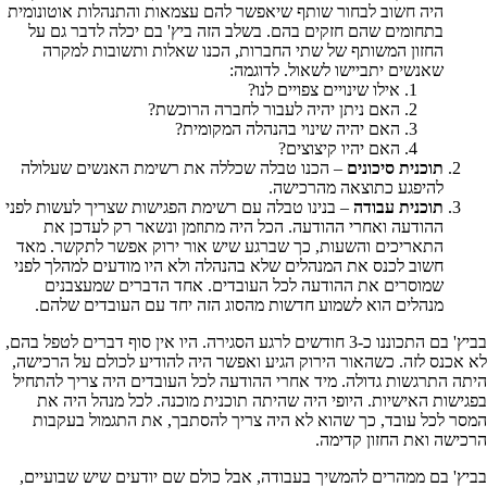
היה חשוב לבחור שותף שיאפשר להם עצמאות והתנהלות אוטונומית
בתחומים שהם חזקים בהם. בשלב הזה ביץ' בם יכלה לדבר גם על
החזון המשותף של שתי החברות, הכנו שאלות ותשובות למקרה
שאנשים יתביישו לשאול. לדוגמה:
אילו שינויים צפויים לנו?
האם ניתן יהיה לעבור לחברה הרוכשת?
האם יהיה שינוי בהנהלה המקומית?
האם יהיו קיצוצים?
תוכנית סיכונים
– הכנו טבלה שכללה את רשימת האנשים שעלולה
להיפגע כתוצאה מהרכישה.
תוכנית עבודה
– בנינו טבלה עם רשימת הפגישות שצריך לעשות לפני
ההודעה ואחרי ההודעה. הכל היה מתוזמן ונשאר רק לעדכן את
התאריכים והשעות, כך שברגע שיש אור ירוק אפשר לתקשר. מאד
חשוב לכנס את המנהלים שלא בהנהלה ולא היו מודעים למהלך לפני
שמוסרים את ההודעה לכל העובדים. אחד הדברים שמעצבנים
מנהלים הוא לשמוע חדשות מהסוג הזה יחד עם העובדים שלהם.
בביץ' בם התכוננו כ-3 חודשים לרגע הסגירה. היו אין סוף דברים לטפל בהם,
לא אכנס לזה. כשהאור הירוק הגיע ואפשר היה להודיע לכולם על הרכישה,
היתה התרגשות גדולה. מיד אחרי ההודעה לכל העובדים היה צריך להתחיל
בפגישות האישיות. היופי היה שהיתה תוכנית מוכנה. לכל מנהל היה את
המסר לכל עובד, כך שהוא לא היה צריך להסתבך, את התגמול בעקבות
הרכישה ואת החזון קדימה.
בביץ' בם ממהרים להמשיך בעבודה, אבל כולם שם יודעים שיש שבועיים,