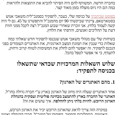
בחברה חדשה. המשותף להם היה הפיתוי להביא את התוצאות ולהראות
כמה הם היו גיוס מוצלח בזמן מאוד קצר.
בפוסט שכתבתי
על כניסה שלי, בעבר, לתפקיד כסמנכ"לית משאבי אנוש
בסטארטאפ, ציינתי שביקשתי 90 יום מהמנכ"ל והתפשרנו על 45. גם לי היה
קשה לעמוד בלחץ. אני זוכרת שאחרי שבוע המנכ"ל רצה לקבל ממני חוות
דעת על תהליכים ואנשים, והדפתי את הלחץ.
בשיחות שלי עם מנהלי משאבי אנוש שנכנסו לתפקיד חדש שאלתי כמה
שאלות כדי שנבין את תמונת המצב הארגונית, את האתגרים העומדים בפני
הנכנס לתפקיד. זה יאפשר להם לחלק את המשימות לטווח קרוב ורחוק,
לתעדף, כי אי אפשר לטפל בהכל.
שלוש השאלות המרכזיות שכדאי שתשאלו
בכניסה לתפקיד:
1. מהם האתגרים של הארגון?
אחד האתגרים שעלה היה מיזוג של הארגון בארץ ע"י חברה גדולה בחו"ל.
האתגר של החברה בארץ להתמצב מבחינה פוליטית ועסקית בהנהלת
הארגון הרוכש. להיות בלתי ניתן להחלפה
. איך עושים את זה?
במקרה הזה צריך לדאוג שהארגון הרוכש יכיר את הארגון הנרכש,
האנשים, התהליכים והמוצר. הפוקוס של המנכ"ל, חברי ההנהלה ואנשי