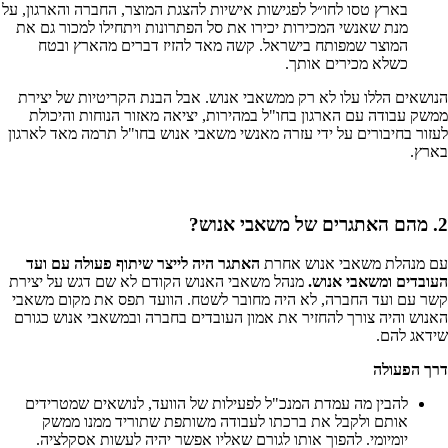
בארץ טסו לחו״ל לפגישות אישיות להצגת המוצר, החברה והארגון, על
מנת שאנשי המכירות יכירו את סל הפתרונות ויתחילו למכור גם את
המוצר שמפותח בישראל. קשה מאד להזיז דברים מהארץ ובטח
כשלא מכירים אותך.
הנושאים הללו עלו לא רק ממשאבי אנוש. אבל הבנת הקריטיות של יצירת
ממשק עבודה עם הארגון בחו"ל במהירות, יציאה מאזור הנוחות והיכולת
לעזור בחיבורים על ידי עזרה מאנשי משאבי אנוש בחו"ל תרמה מאד לארגון
בארץ.
2. מהם האתגרים של משאבי אנוש?
עם מנהלת משאבי אנוש אחרת
האתגר היה לייצר שיתוף פעולה עם ועד
העובדים ומשאבי אנוש.
מנהל משאבי האנוש הקודם לא שם דגש על יצירת
קשר עם ועד החברה, לא היה מחובר לשטח. הוועד תפס את מקום משאבי
האנוש והיה צורך להחזיר את אמון העובדים בחברה ובמשאבי אנוש כגורם
שידאג להם.
דרך הפעולה
להבין מה עמדת המנכ"ל לפעילות של הוועד, לנושאים שמטרידים
אותם ולקבל את ברכתו לעבודה משותפת שתוריד ממנו ממשק
יומיומי. להפוך אותו לגורם שאליו אפשר יהיה לעשות אסקלציה.