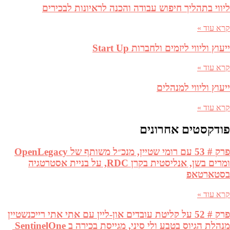
ליווי בתהליך חיפוש עבודה והכנה לראיונות לבכירים
קרא עוד »
ייעוץ וליווי ליזמים ולחברות Start Up
קרא עוד »
ייעוץ וליווי למנהלים
קרא עוד »
פודקסטים אחרונים
פרק # 53 עם רומי שטיין, מנכ״ל משותף של OpenLegacy
ומרים בשן, אנליסטית בקרן RDC, על בניית אסטרטגיה
בסטארטאפ
קרא עוד »
פרק # 52 על קליטת עובדים און-ליין עם אתי אתי רייכנשטיין
מנהלת הגיוס בטבע ולי סיני, מגייסת בכירה ב SentinelOne