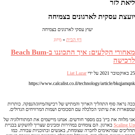
ליאת לזר
יועצת עסקית לארגונים בצמיחה
יעוץ עסקי לארגונים בצמיחה
דף הבית
»
מיזוג
מאחורי הקלעים: איך התכוננו ב-Beach Bum
לרכישה
25 באוקטובר 2021
על ידי
Liat Lazar
https://www.calcalist.co.il/technology/article/bkqjamqnk
ככה נראה סוף התהליך הארוך והמתיש של רכישה/מיזוג/הנפקה. כותרות
שמפארות את עיתוני הכלכלה עם הסכומים ושמות המרוויחים הגדולים.
אני מלווה את ביץ' בם מספר חודשים. אנחנו מיישמים את המתודולוגיה של
Scaling Up
בארגון. הם צומחים במהירות ומבינים שצריך להשקיע בבניית
תהליכים שמתאימים לחברה שצומחת, באנשים ובתוכניות עבודה. כמו