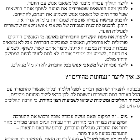
לייצר תהליך עבודה מובנה של משאבי אנוש עם הוועד.
להבין מהם הנושאים שמטרידים את הוועד
. לשתף אותם בנושאים
שעל סדר היום של משאבי אנוש ולשמוע את דעתם, להתייחס.
להכניס פגישות עבודה שוטפות
שמוגדרות ביומן ולהגדיר את
תוכנן.
להכניס לתוכנית העבודה
של משאבי אנוש נושאים שקשורים
לפעילות הוועד.
למפות את מפת הקשרים החברתיים בארגון.
מי האנשים החזקים
פורמלית ולא פורמלית, האנשים שמובילים חברתית אבל לא נמצאים
בעמדות בכירות במבנה הארגוני. ליצור איתם קשר, לשתף, לשמוע
את דעתם, לשמוע מה מטריד אותם. לא לתת לוועד להיות הממשק
היחיד מולם.
לייצר נוכחות של משאבי אנוש בכל החברה,
לא רק מול מנהלים.
3. איך לייצר "נצחונות מהירים"?
בכניסה לתפקיד יש המון דברים לטפל וללמוד ובלתי אפשרי להתמודד עם
הכל באותה רמת חשיבות ותשומת לב. לכן כדאי לייצר נצחונות מהירים,
לבחור תהליכים ומשימות שיביאו לשביעות רצון מהירה
, כי הרבה תהליכים
לוקחים זמן.
גיוס –
זה המקום שאם נעשה עבודה טובה נרכוש את ההערכה
המקצועית בצורה הכי מהירה. דרך עבודת הגיוס אנחנו מכירים מהר
יותר את החברה, מנהלים ועובדים, וברגע שהבאנו תוצאות –
ההערכה מגיעה מאוד מהר.
להבין מה חשוב למנכ"ל –
לפעול בגזרה הזאת, להתמקד בה ולהביא