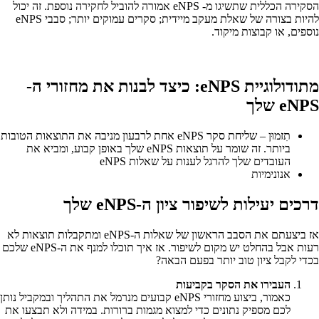
הסקירה הכללית שתשיגו מ- eNPS אמורה להוביל לחקירה נוספת. זה יכול
להיות בצורה של שאלת מעקב מיידית; סקרים עמוקים יותר; סבבי eNPS
נוספים, או קבוצות מיקוד.
מתודולוגיית eNPS: כיצד לבנות את מחזורי ה-
eNPS שלך‍
תִזמוּן – שליחת סקר eNPS אחת לרבעון מניבה את התוצאות הטובות
ביותר. זה שומר על תוצאות eNPS שלך באופן קבוע, ומביא את
העובדים שלך להרגל לענות על שאלות eNPS ‍
אנונימיות ‍
‍דרכים יעילות לשיפור ציון ה-eNPS שלך‍
אז ביצעתם את הסבב הראשון של שאלות ה-eNPS ומתקבלות תוצאות לא
רעות אבל בהחלט יש מקום לשיפור. אז איך תוכלו למנף את ה-eNPS שלכם
בכדי לקבל ציון טוב יותר בפעם הבאה? ‍
העבירו את הסקר בקביעות‍
כאמור, ביצוע מחזורי eNPS קבועים מנרמל את התהליך ובמקביל נותן
לכם מספיק נתונים כדי למצוא מגמות ברורות. במידה ולא תבצעו את