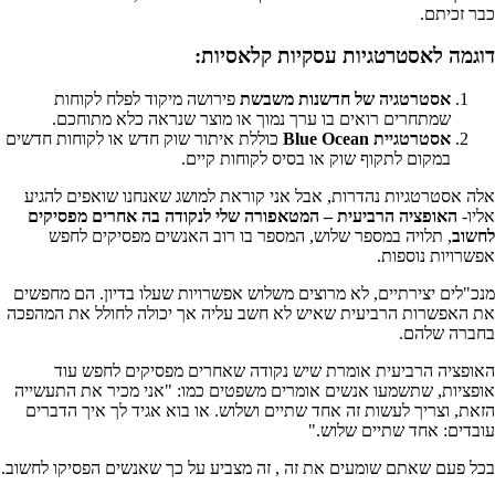
כבר זכיתם.
דוגמה לאסטרטגיות עסקיות קלאסיות:
אסטרטגיה של חדשנות משבשת
פירושה מיקוד לפלח לקוחות
שמתחרים רואים בו ערך נמוך או מוצר שנראה כלא מתוחכם.
אסטרטגיית
Blue Ocean
כוללת איתור שוק חדש או לקוחות חדשים
במקום לתקוף שוק או בסיס לקוחות קיים.
אלה אסטרטגיות נהדרות, אבל אני קוראת למושג שאנחנו שואפים להגיע
אליו-
האופציה הרביעית – המטאפורה שלי לנקודה בה אחרים מפסיקים
לחשוב
, תלויה במספר שלוש, המספר בו רוב האנשים מפסיקים לחפש
אפשרויות נוספות.
מנכ"לים יצירתיים, לא מרוצים משלוש אפשרויות שעלו בדיון. הם מחפשים
את האפשרות הרביעית שאיש לא חשב עליה אך יכולה לחולל את המהפכה
בחברה שלהם.
האופציה הרביעית אומרת שיש נקודה שאחרים מפסיקים לחפש עוד
אופציות, שתשמעו אנשים אומרים משפטים כמו: "אני מכיר את התעשייה
הזאת, וצריך לעשות זה אחד שתיים ושלוש. או בוא אגיד לך איך הדברים
עובדים: אחד שתיים שלוש."
בכל פעם שאתם שומעים את זה , זה מצביע על כך שאנשים הפסיקו לחשוב.