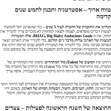
טווח ארוך – אסטרטגיה ותכנון לחמש שנים
קדימה
הגדרנו את התוכנית של החברה לעוד 5 שנים
–
כדי שהארגון יוכל להמשיך
לעשות דברים מופלאים, לצמוח ולצאת למחוזות לא מוכרים צריך להגדיר את
החזון, את ה-
Big Hairy Audacious Goals
BHAG,
. אלה המטרות
הנועזות של הארגון עליהן מדבר ג'ים קולינס
. בלי להגדיר אותן הארגון ישאר
באותה סביבה נוחה. כדי להגדיר את המטרות לחמש שנים קדימה זיהינו את
המגמות, הזדמנויות ואיומים שיש להם השפעה על החברה. על בסיסם בנינו
את היעדים לטווח הרחוק.
ניתחנו את
המיצוב של
iTalent
מול המתחרים
. מיפינו את המתחרים של
החברה, מה היתרונות של כל אחד מול iTalent מה היתרון של החברה מול
המתחרים. התוצאה של הניתוח היתה מיקוד תוכנית העבודה, איפה צריך
לשים את הדגשים.
במקביל אנחנו עובדים על המעטפת שמחברת את העובדים לצד היותר רגשי
של הארגון:
החזון, הערכים, היעוד, הבטחת המותג של הארגון.
כשהם יהיו
סגורים השלב הבא יהיה הטמעת התהליך בקרב העובדים, שיתוף, חיבור
שלהם ושימוש בערכים בשיגרת הניהול.
התוצאה של השנה הראשונה לפעילות – צעדים