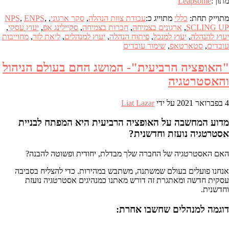
מתוך:
Leapsome
מתוייק תחת:
כללי
מתוייג כ:
עבודת צוות הנהלה
,
סקר ארגוני
,
,
ENPS
,
NPS
SCLING UP
,
ארגונים בצמיחה
,
חברות בצמיחה
,
סקיילינג אפ
,
יעוץ עסקי
,
יעוץ להנהלה
,
יעוץ למנכל
,
פיתוח הנהלה
,
יעוץ למנהלים
,
ליאת לזר
,
מחוייבות
עובדים
,
סטארטאפ
,
שימור עובדים
"האופציה הרביעית"- המושג החם בעולם הניהול
והאסטרטגיה
4 בפברואר 2021
על ידי
Liat Lazar
מדוע המחשבה על האופציה הרביעית היא המפתח לבניית
אסטרטגיה נועזת וחדשנית?
האם האסטרטגיה של החברה שלך מבדלת, יחודית ופשוטה להבנה?
אנחנו פועלים בעולם שמשתנה, משתבש במהירות. כדי להצליח בסביבה
עסקית חדשה ומאתגרת זה דורש מאתנו כמנהיגים אסטרטגיה נועזת
וחדשנית.
דוגמה למנהלים שחשבו אחרת: