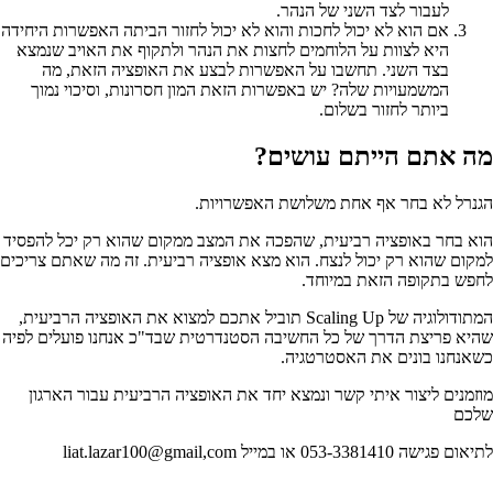
לעבור לצד השני של הנהר.
אם הוא לא יכול לחכות והוא לא יכול לחזור הביתה האפשרות היחידה
היא לצוות על הלוחמים לחצות את הנהר ולתקוף את האויב שנמצא
בצד השני. תחשבו על האפשרות לבצע את האופציה הזאת, מה
המשמעויות שלה? יש באפשרות הזאת המון חסרונות, וסיכוי נמוך
ביותר לחזור בשלום.
מה אתם הייתם עושים?
הגנרל לא בחר אף אחת משלושת האפשרויות.
הוא בחר באופציה רביעית, שהפכה את המצב ממקום שהוא רק יכל להפסיד
למקום שהוא רק יכול לנצח. הוא מצא אופציה רביעית. זה מה שאתם צריכים
לחפש בתקופה הזאת במיוחד.
המתודולוגיה של Scaling Up תוביל אתכם למצוא את האופציה הרביעית,
שהיא פריצת הדרך של כל החשיבה הסטנדרטית שבד"כ אנחנו פועלים לפיה
כשאנחנו בונים את האסטרטגיה.
מוזמנים ליצור איתי קשר ונמצא יחד את האופציה הרביעית עבור הארגון
שלכם
לתיאום פגישה 053-3381410 או במייל liat.lazar100@gmail,com