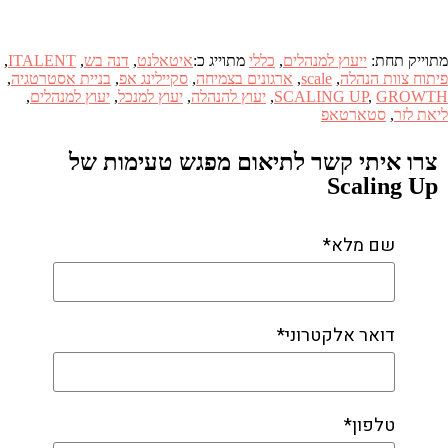
מתוייק תחת:
ייעוץ למנהלים
,
כללי
מתוייג כ:
איטאלנט
,
דנה בש
,
ITALENT
,
פיתוח צוות הנהלה
,
scale
,
ארגונים בצמיחה
,
סקיילינג אפ
,
בניית אסטרטגיה
,
GROWTH
,
SCALING UP
,
יעוץ להנהלה
,
יעוץ למנכל
,
יעוץ למנהלים
,
ליאת לזר
,
סטארטאפ
צרו איתי קשר לתיאום מפגש טעימות של
Scaling Up
שם מלא*
דואר אלקטרוני*
טלפון*