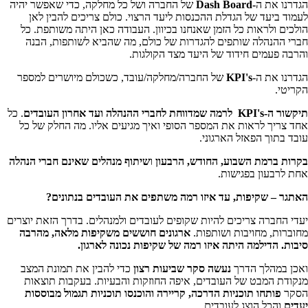
הגדרנו את ה
-Dash Board
של החברה ושל כל מחלקה, כדי שאפשר יהיה
לעמוד ביעד של הגדלת ההכנסות ליעד הרצוי. כולם צריכים להבין לאן
הולכים ולראות כל הזמן שאנחנו בכיוון. העבודה כאן היתה משותפת. כל
חברי ההנהלה שותפים להגדרות של כולם, מה שהביא לשותפות, הבנה
והרבה פעמים חידוד של היעד מצד הקולגות.
הגדרנו את ה-
KPI's
של החברה/מחלקה/עובד, כשכולם מיושרים למספר
הקריטי.
תיקשור ה-
KPI's
לרמה שמדווחת לחברי ההנהלה ועד אחרון העובדים
. כל
אחד צריך לראות את המספר הסופי ואיך מגיעים אליו. מה החלק של כל
עובד בתוך הפאזל הארגוני.
בקרות ברמת השבוע, החודש, הרבעון
ו
שיתוף מנהלים שאינם חברי הנהלה
אחת לרבעון בפגישות.
האתגר – שקיפות, עד איזו רמה משתפים את העובדים בנתונים
?
יעדי החברה צריכים להיות שקופים לעובדים ולמנהלים. בדרך הזאת יוצרים
מחוברות, מחויבות ושותפות.
ארגונים חוששים משקיפות מלאה, מהרבה
סיבות. הדילמה היתה איזו רמה של שקיפות נכונה לארגון
.
ואכן במהלך הדרך
נעשה סקר שביעות רצון
כדי להבין את תמונת המצב
מנקודת המבט של העובדים, איפה החוזקות והבעיות. בעקבות תוצאות
הסקר
פותחו תוכניות הדרכה, קריירה והוכנסו תוכניות תגמול מבוססות
יעדים
והכל הוצג לעובדים.