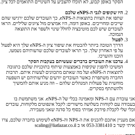
הסקר באופן קבוע, לא תוכלו להצביע על השינויים התואמים לכל ציון.
היו שקופים לגבי ה-eNPS שלכם ‍
שתפו את הצוות בתוצאות ה-eNPS, כך העובדים שלכם ירגישו שהם
שייכים ומחוייבים. באופן דומה, היו אמיצים מול ציונים שליליים. הראו
לעובדים שיש לכם מוטיבציה לחולל שינוי ולשפר את התוצאה
הנמוכה.
לפעול
הדרך הטובה ביותר להבטיח את שיפור ציון ה-eNPS שלך היא לפעול
על פי האחרון שלך. כך תראו לעובדים שלכם שדעותיהם נשמעו,
הובנו והוערכו.
עדכנו את העובדים בדברים שעשיתם בעקבות הסקר
המשיכו להפגין שקיפות באמצעות שיתוף בתוכניות שלכם כתגובה
לתוצאות ה-eNPS ועל מה שאתם מתכוונים לעשות איתם. תרבות
החברה משתפרת כאשר העובדים יודעים שלדעותיהם יש השפעה
מוחשית על פעולות המנהלים שלהם – וזה מניע אותם להמשיך
ולהשתתף בסקרים.
אני עובדת עם ה-NPS ומאמינה בכלי של ה-eNPS. אני משתמשת בו
בעבודה עם לקוחות בשלושה מישורים: לקבל אינפוטים מלקוחות, עובדים
וכלי שלי לקבלת פידבק אמיתי בסוף כל סדנה שאני מעבירה.
אם מעניין אתכם להכניס את ה-NPS וה-eNPS לשימוש בחברה שלכם, צרו
איתי קשר ב 053-3381410 או ב scaling@liatlazar.co.il