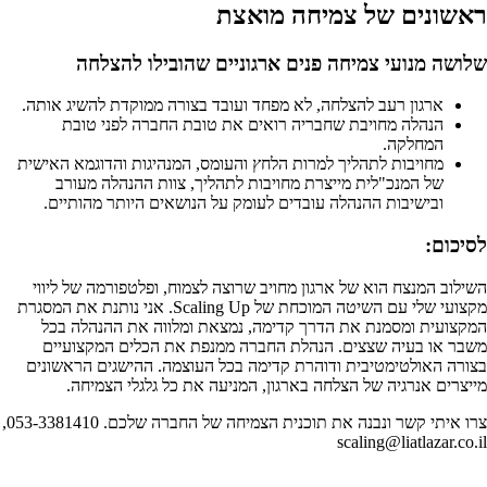
ראשונים של צמיחה מואצת
שלושה מנועי צמיחה פנים ארגוניים שהובילו להצלחה
ארגון רעב להצלחה, לא מפחד ועובד בצורה ממוקדת להשיג אותה.
הנהלה מחויבת שחבריה רואים את טובת החברה לפני טובת
המחלקה.
מחויבות לתהליך למרות הלחץ והעומס, המנהיגות והדוגמא האישית
של המנכ"לית מייצרת מחויבות לתהליך, צוות ההנהלה מעורב
ובישיבות ההנהלה עובדים לעומק על הנושאים היותר מהותיים.
לסיכום:
השילוב המנצח הוא של ארגון מחויב שרוצה לצמוח, ופלטפורמה של ליווי
מקצועי שלי עם השיטה המוכחת של Scaling Up. אני נותנת את המסגרת
המקצועית ומסמנת את הדרך קדימה, נמצאת ומלווה את ההנהלה בכל
משבר או בעיה שצצים. הנהלת החברה ממנפת את הכלים המקצועיים
בצורה האולטימטיבית ודוהרת קדימה בכל העוצמה. ההישגים הראשונים
מייצרים אנרגיה של הצלחה בארגון, המניעה את כל גלגלי הצמיחה.
צרו איתי קשר ונבנה את תוכנית הצמיחה של החברה שלכם. 053-3381410,
scaling@liatlazar.co.il