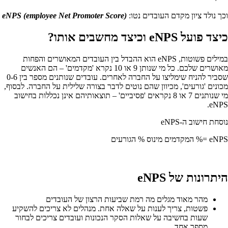
וכך נולד ציון מקדם העובדים נטו:
(employee Net Promoter Score)
eNPS
כיצד פועל eNPS וכיצד מחשבים אותו? ‍
במילים פשוטות, eNPS הוא ההבדל בין העובדים המאושרים והפחות
מאושרים שלכם. כל מי שנותן 9 או 10 נקרא 'מקדמים' – הם האנשים
שסביר להניח שימליצו על החברה לאחרים. עובדים שנותנים מספר בין 0-6
מכונים 'גורעים', מכיוון שהם נוטים לדבר בצורה שלילית על החברה. לבסוף,
מי שנותנים 7 או 8 נקראים 'פסיביים' – תוצאותיהם אינן נכללות בחישוב
eNPS.
נוסחת חישוב ה-eNPS
eNPS =% המקדמים מינוס % הגורעים
היתרונות של eNPS‍
מהר מאוד מגלים מה רמת שביעות הרצון של העובדים ‍
פשטות, צריך לענות על שאלה אחת. מנהלים לא צריכים להשקיע
שעות בחשיבה על שאלות הסקר הנכונות ועובדים צריכים לבחור
מספר אחד