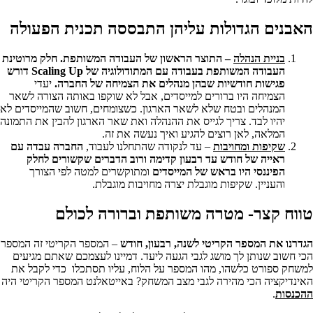
האבנים הגדולות עליהן התבססה תכנית הפעולה
בניית הנהלה
– התוצר הראשון של העבודה המשותפת. חלק מרוטינת
העבודה המשותפת בעבודה עם המתודולוגיה של
Scaling Up
דורש
פגישות חודשיות שבהן מנהלים את הצמיחה של החברה
.
יעדי
הצמיחה היו ברורים למייסדים, אבל לא שוקפו באותה הצורה לשאר
המנהלים ובטח שלא לשאר הארגון. כשצומחים, חשוב שהמייסדים לא
יהיו לבד. צריך לגייס את ההנהלה ואת שאר הארגון להבין את התמונה
המלאה, לאן רוצים להגיע ואיך נעשה את זה.
שקיפות ומחויבות
– עד לנקודה שהתחלנו לעבוד,
החברה עבדה עם
ראייה של חודש עד רבעון קדימה ורוב הדברים שקשורים לחלק
הפיננסי היו בראש של המייסדים
ומתוקשרים למטה לפי הצורך
והעניין. שקיפות מוגבלת יצרה מחויבות מוגבלת.
טווח קצר- מטרה משותפת וברורה לכולם
הגדרנו את המספר הקריטי לשנה, רבעון, חודש
– המספר הקריטי זה המספר
הכי חשוב שנותן לך מושג לגבי הגעה ליעד. דמיינו לעצמכם שאתם מגיעים
למשחק ספורט כלשהו, מהו המספר על הלוח, עליו תסתכלו כדי לקבל את
האינדיקציה הכי מהירה לגבי מצב המשחק? באייטאלנט המספר הקריטי היה
ההכנסות
.