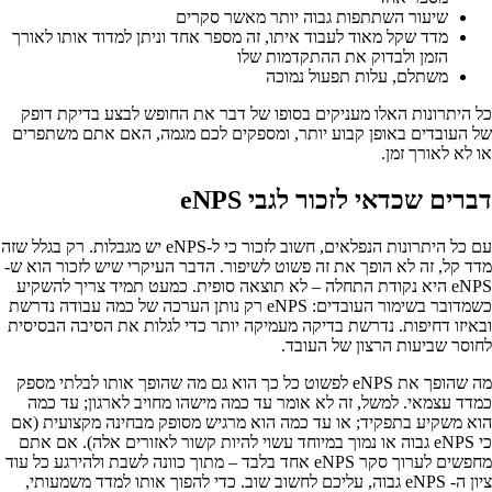
שיעור השתתפות גבוה יותר מאשר סקרים‍
מדד שקל מאוד לעבוד איתו‍, זה מספר אחד וניתן למדוד אותו לאורך
הזמן ולבדוק את ההתקדמות שלו
משתלם, עלות תפעול נמוכה ‍
כל היתרונות האלו מעניקים בסופו של דבר את החופש לבצע בדיקת דופק
של העובדים באופן קבוע יותר, ומספקים לכם מגמה, האם אתם משתפרים
או לא לאורך זמן.
דברים שכדאי לזכור לגבי eNPS ‍
עם כל היתרונות הנפלאים, חשוב לזכור כי ל-eNPS יש מגבלות. רק בגלל שזה
מדד קל, זה לא הופך את זה פשוט לשיפור. הדבר העיקרי שיש לזכור הוא ש-
eNPS היא נקודת התחלה – לא תוצאה סופית. כמעט תמיד צריך להשקיע
כשמדובר בשימור העובדים: eNPS רק נותן הערכה של כמה עבודה נדרשת
ובאיזו דחיפות. נדרשת בדיקה מעמיקה יותר כדי לגלות את הסיבה הבסיסית
לחוסר שביעות הרצון של העובד.
מה שהופך את eNPS לפשוט כל כך הוא גם מה שהופך אותו לבלתי מספק
כמדד עצמאי. למשל, זה לא אומר עד כמה מישהו מחויב לארגון; עד כמה
הוא משקיע בתפקיד; או עד כמה הוא מרגיש מסופק מבחינה מקצועית (אם
כי eNPS גבוה או נמוך במיוחד עשוי להיות קשור לאזורים אלה). אם אתם
מחפשים לערוך סקר eNPS אחד בלבד – מתוך כוונה לשבת ולהירגע כל עוד
ציון ה- eNPS גבוה, עליכם לחשוב שוב. כדי להפוך אותו למדד משמעותי,