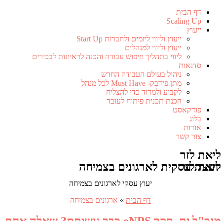
דף הבית
Scaling Up
ייעוץ
ייעוץ וליווי ליזמים ולחברות Start Up
ייעוץ וליווי למנהלים
ליווי בתהליך חיפוש עבודה והכנה לראיונות לבכירים
סדנאות
ניהול בעולם העבודה החדש
מתן פידבק- Must Have לכל מנהל
לקבוע ולמדוד כדי להצליח
הכנת תכנית פיתוח לעובד
פודקאסט
בלוג
אודות
צור קשר
ליאת לזר
ליאת לזר
יועצת עסקית לארגונים בצמיחה
יעוץ עסקי לארגונים בצמיחה
דף הבית
»
ארגונים בצמיחה
מנכ"ל.ית, סקר eNPS כבר עשיתם? שאלה אחת