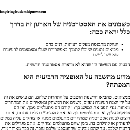
inspiringleadershipnow.com
כשבונים את האסטרטגיה של הארגון זה בדרך
כלל יראה ככה:
הנהלה מתכנסת מעלים רעיונות, דנים בהם.
מביאים נתונים שיוכלו לתמוך באפשרויות שעלו ומצמצמים לרעיונות
שאפשר ליישם.
הבעיה עם השיטה הזו שהיא לא מייצרת אסטרטגיה חדשנית.
מדוע מחשבה על האופציה הרביעית היא
המפתח?
ממציאים, שהביאו חדשנות חושבים על התחרות שלהם. הם עושים את זה
על ידי הצגת רעיונות נועזים, משנים את המשחק ומשאירים את המתחרים
מאחור.
גנדי תפס את המושג כך: "קודם הם מתעלמים ממך, ואז הם
צוחקים עליך, ואז הם נלחמים בך. ואז אתה מנצח.”
במילים אחרות, אתם
רוצים לבנות אסטרטגיה שמתחרים מתעלמים ממנה או צוחקים עליה במקום
להעתיק או להילחם בה. בזמן שהם מתעלמים וצוחקים, אתם מגדילים את
הרעיון שלכם. עד שהם מבינים שהקונספט שלכם עובד, זה כבר מאוחר מדי.