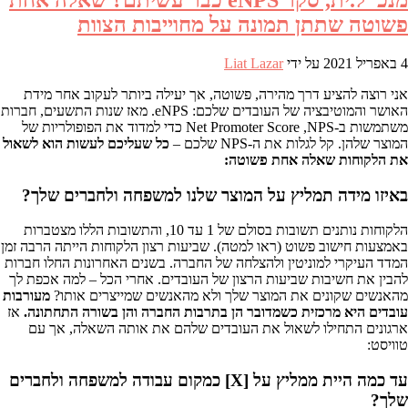
פשוטה שתתן תמונה על מחוייבות הצוות
4 באפריל 2021
על ידי
Liat Lazar
אני רוצה להציע דרך מהירה, פשוטה, אך יעילה ביותר לעקוב אחר מידת
האושר והמוטיבציה של העובדים שלכם: eNPS. מאז שנות התשעים, חברות
משתמשות ב-Net Promoter Score ,NPS כדי למדוד את הפופולריות של
המוצר שלהן. קל לגלות את ה-NPS שלכם –
כל שעליכם לעשות הוא לשאול
את הלקוחות שאלה אחת פשוטה: ‍
באיזו מידה תמליץ על המוצר שלנו למשפחה ולחברים שלך? ‍
הלקוחות נותנים תשובות בסולם של 1 עד 10, והתשובות הללו מצטברות
באמצעות חישוב פשוט (ראו למטה). שביעות רצון הלקוחות הייתה הרבה זמן
המדד העיקרי למוניטין ולהצלחה של החברה. בשנים האחרונות החלו חברות
להבין את חשיבות שביעות הרצון של העובדים. אחרי הכל – למה אכפת לך
מהאנשים שקונים את המוצר שלך ולא מהאנשים שמייצרים אותו?
מעורבות
עובדים היא מרכזית כשמדובר הן בתרבות החברה והן בשורה התחתונה.
אז
ארגונים התחילו לשאול את העובדים שלהם את אותה השאלה, אך עם
טוויסט: ‍
עד כמה היית ממליץ על [X] כמקום עבודה למשפחה ולחברים
שלך? ‍