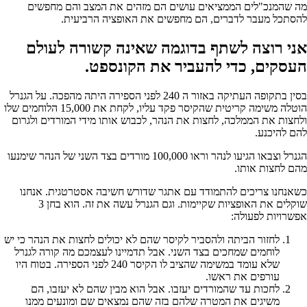
מה שהמנכ"לים הממציאים עושים הם מזהים את המצב והם מחפשים
להסתכל מעבר לדברים, הם מחפשים את האופציה הרביעית.
אני רוצה לשתף בדוגמה שאינה קשורה לעולם
העסקים, כדי להעביר את הקונספט.
בסין בתקופה העתיקה באזור ה 240 לפני הספירה היתה מהפכה. על הגנרל
הוטלה משימה קריטית שהקיסר פקד עליו, לקחת את 15,000 הלוחמים שלו
ולחצות את הממלכה, לחצות את הנהר, לכבוש אותו מידי המורדים ולגרום
להם להיכנע.
הגנרל וצבאו הגיעו לנהר וראו 100,000 מורדים בצד השני של הנהר שימנעו
מהם לחצות אותו.
כשאנחנו צריכים להתמודד עם אתגר שדורש חשיבה אסטרטגית. אנחנו
שוקלים את האופציות שקיימות. וגם הגנרל עשה את זה. הוא בחן 3
אפשרויות לפעולה:
לחזור הביתה ולהסביר לקיסר שהם לא יכולים לחצות את הנהר כי יש
לוחמים שמחכים בצד השני. אבל תדמיינו לעצמכם מה קורה לגנרל
שלא עומד במשימה שהציב לו הקיסר 240 לפני הספירה. בטוח היו
עורפים את ראשו.
לחכות עד שהמורדים יעזבו. אבל הוא מבין שהם לא יעזבו, הם
משיגים את המטרה שלהם בזה שהם נמצאים שם ומונעים ממנו